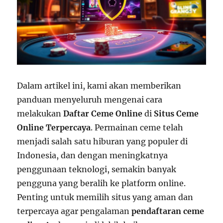
Dalam artikel ini, kami akan memberikan
panduan menyeluruh mengenai cara
melakukan
Daftar Ceme Online
di
Situs Ceme
Online Terpercaya
. Permainan ceme telah
menjadi salah satu hiburan yang populer di
Indonesia, dan dengan meningkatnya
penggunaan teknologi, semakin banyak
pengguna yang beralih ke platform online.
Penting untuk memilih situs yang aman dan
terpercaya agar pengalaman
pendaftaran ceme