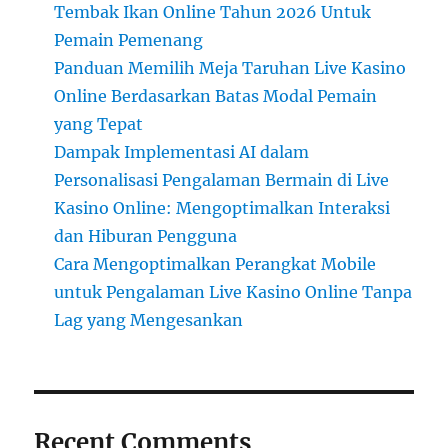
Tembak Ikan Online Tahun 2026 Untuk
Pemain Pemenang
Panduan Memilih Meja Taruhan Live Kasino
Online Berdasarkan Batas Modal Pemain
yang Tepat
Dampak Implementasi AI dalam
Personalisasi Pengalaman Bermain di Live
Kasino Online: Mengoptimalkan Interaksi
dan Hiburan Pengguna
Cara Mengoptimalkan Perangkat Mobile
untuk Pengalaman Live Kasino Online Tanpa
Lag yang Mengesankan
Recent Comments