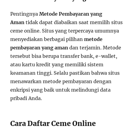
Pentingnya
Metode Pembayaran yang
Aman
tidak dapat diabaikan saat memilih situs
ceme online. Situs yang terpercaya umumnya
menyediakan berbagai pilihan
metode
pembayaran yang aman
dan terjamin. Metode
tersebut bisa berupa transfer bank, e-wallet,
atau kartu kredit yang memiliki sistem
keamanan tinggi. Selalu pastikan bahwa situs
menawarkan metode pembayaran dengan
enkripsi yang baik untuk melindungi data
pribadi Anda.
Cara Daftar Ceme Online