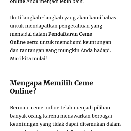
online
Anda menjadi lebih baik.
Ikuti langkah-langkah yang akan kami bahas
untuk mendapatkan pengetahuan yang
memadai dalam
Pendaftaran Ceme
Online
serta untuk memahami keuntungan
dan tantangan yang mungkin Anda hadapi.
Mari kita mulai!
Mengapa Memilih Ceme
Online?
Bermain ceme online telah menjadi pilihan
banyak orang karena menawarkan berbagai
keuntungan yang tidak dapat ditemukan dalam