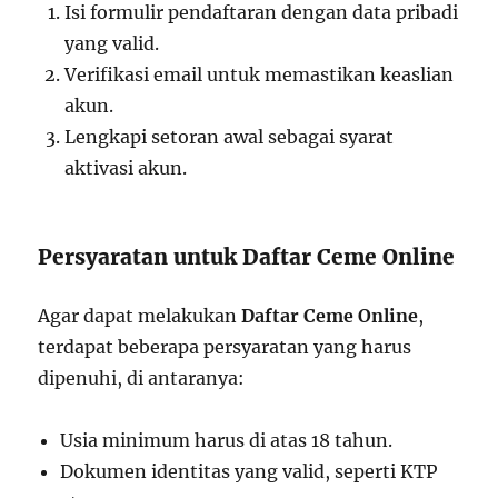
Isi formulir pendaftaran dengan data pribadi
yang valid.
Verifikasi email untuk memastikan keaslian
akun.
Lengkapi setoran awal sebagai syarat
aktivasi akun.
Persyaratan untuk Daftar Ceme Online
Agar dapat melakukan
Daftar Ceme Online
,
terdapat beberapa persyaratan yang harus
dipenuhi, di antaranya:
Usia minimum harus di atas 18 tahun.
Dokumen identitas yang valid, seperti KTP