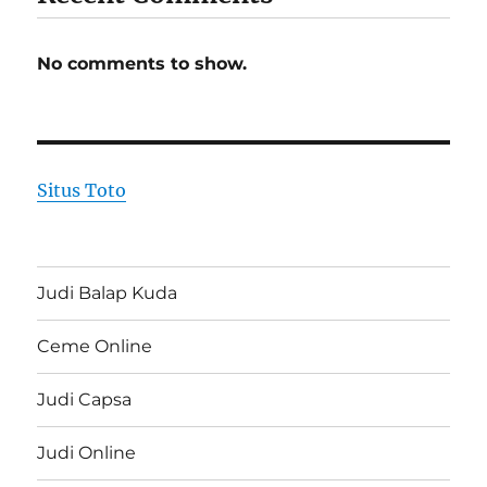
No comments to show.
Situs Toto
Judi Balap Kuda
Ceme Online
Judi Capsa
Judi Online