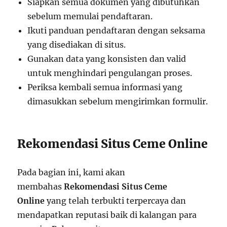
Siapkan semua dokumen yang dibutuhkan
sebelum memulai pendaftaran.
Ikuti panduan pendaftaran dengan seksama
yang disediakan di situs.
Gunakan data yang konsisten dan valid
untuk menghindari pengulangan proses.
Periksa kembali semua informasi yang
dimasukkan sebelum mengirimkan formulir.
Rekomendasi Situs Ceme Online
Pada bagian ini, kami akan
membahas
Rekomendasi Situs Ceme
Online
yang telah terbukti terpercaya dan
mendapatkan reputasi baik di kalangan para