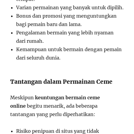
Varian permainan yang banyak untuk dipilih.
Bonus dan promosi yang menguntungkan
bagi pemain baru dan lama.
Pengalaman bermain yang lebih nyaman
dari rumah.
Kemampuan untuk bermain dengan pemain
dari seluruh dunia.
Tantangan dalam Permainan Ceme
Meskipun
keuntungan bermain ceme
online
begitu menarik, ada beberapa
tantangan yang perlu diperhatikan:
Risiko penipuan di situs yang tidak