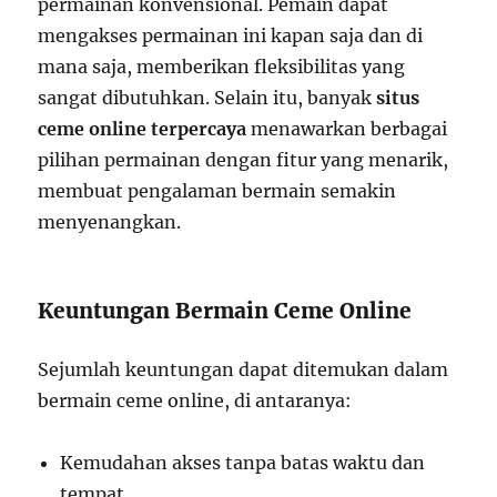
permainan konvensional. Pemain dapat
mengakses permainan ini kapan saja dan di
mana saja, memberikan fleksibilitas yang
sangat dibutuhkan. Selain itu, banyak
situs
ceme online terpercaya
menawarkan berbagai
pilihan permainan dengan fitur yang menarik,
membuat pengalaman bermain semakin
menyenangkan.
Keuntungan Bermain Ceme Online
Sejumlah keuntungan dapat ditemukan dalam
bermain ceme online, di antaranya:
Kemudahan akses tanpa batas waktu dan
tempat.