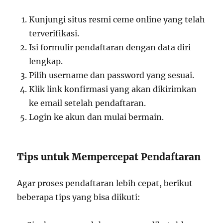
Kunjungi situs resmi ceme online yang telah
terverifikasi.
Isi formulir pendaftaran dengan data diri
lengkap.
Pilih username dan password yang sesuai.
Klik link konfirmasi yang akan dikirimkan
ke email setelah pendaftaran.
Login ke akun dan mulai bermain.
Tips untuk Mempercepat Pendaftaran
Agar proses pendaftaran lebih cepat, berikut
beberapa tips yang bisa diikuti: