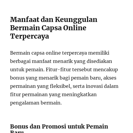
Manfaat dan Keunggulan
Bermain Capsa Online
Terpercaya
Bermain capsa online terpercaya memiliki
berbagai manfaat menarik yang disediakan
untuk pemain. Fitur-fitur tersebut mencakup
bonus yang menarik bagi pemain baru, akses
permainan yang fleksibel, serta inovasi dalam
fitur permainan yang meningkatkan
pengalaman bermain.
Bonus dan Promosi untuk Pemain
Baru