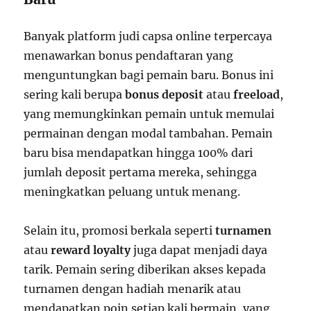
Banyak platform judi capsa online terpercaya
menawarkan bonus pendaftaran yang
menguntungkan bagi pemain baru. Bonus ini
sering kali berupa
bonus deposit
atau
freeload
,
yang memungkinkan pemain untuk memulai
permainan dengan modal tambahan. Pemain
baru bisa mendapatkan hingga 100% dari
jumlah deposit pertama mereka, sehingga
meningkatkan peluang untuk menang.
Selain itu, promosi berkala seperti
turnamen
atau
reward loyalty
juga dapat menjadi daya
tarik. Pemain sering diberikan akses kepada
turnamen dengan hadiah menarik atau
mendapatkan poin setiap kali bermain, yang