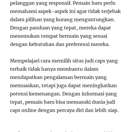
pelanggan yang responsif. Pemain baru perlu
memahami aspek-aspek ini agar tidak terjebak
dalam pilihan yang kurang menguntungkan.
Dengan panduan yang tepat, mereka dapat
menemukan tempat bermain yang sesuai
dengan kebutuhan dan preferensi mereka.
Mempelajari cara memilih situs judi caps yang
terbaik tidak hanya membantu dalam
mendapatkan pengalaman bermain yang
memuaskan, tetapi juga dapat meningkatkan
potensi kemenangan. Dengan informasi yang
tepat, pemain baru bisa memasuki dunia judi
caps online dengan percaya diri dan lebih siap.