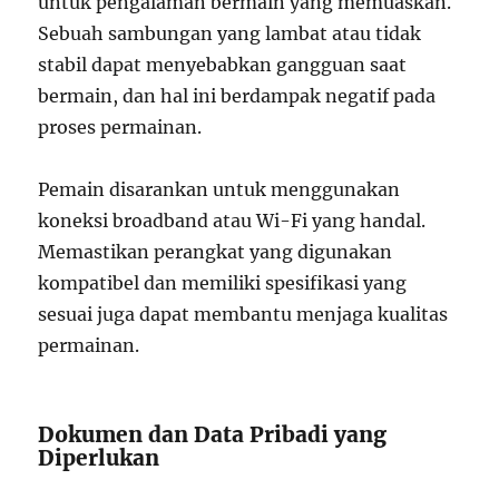
untuk pengalaman bermain yang memuaskan.
Sebuah sambungan yang lambat atau tidak
stabil dapat menyebabkan gangguan saat
bermain, dan hal ini berdampak negatif pada
proses permainan.
Pemain disarankan untuk menggunakan
koneksi broadband atau Wi-Fi yang handal.
Memastikan perangkat yang digunakan
kompatibel dan memiliki spesifikasi yang
sesuai juga dapat membantu menjaga kualitas
permainan.
Dokumen dan Data Pribadi yang
Diperlukan