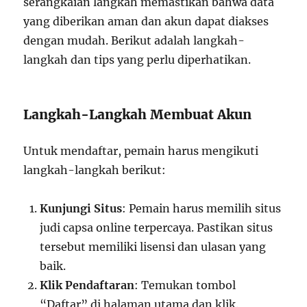
serangkaian langkah memastikan bahwa data
yang diberikan aman dan akun dapat diakses
dengan mudah. Berikut adalah langkah-
langkah dan tips yang perlu diperhatikan.
Langkah-Langkah Membuat Akun
Untuk mendaftar, pemain harus mengikuti
langkah-langkah berikut:
Kunjungi Situs
: Pemain harus memilih situs
judi capsa online terpercaya. Pastikan situs
tersebut memiliki lisensi dan ulasan yang
baik.
Klik Pendaftaran
: Temukan tombol
“Daftar” di halaman utama dan klik.