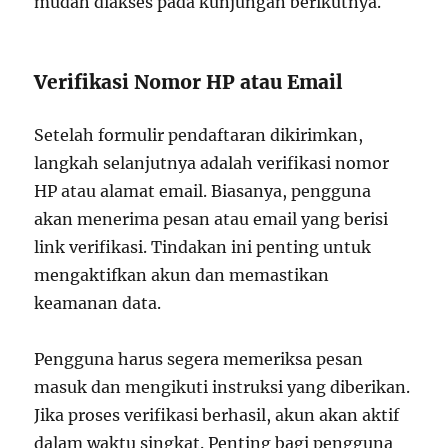
mudah diakses pada kunjungan berikutnya.
Verifikasi Nomor HP atau Email
Setelah formulir pendaftaran dikirimkan,
langkah selanjutnya adalah verifikasi nomor
HP atau alamat email. Biasanya, pengguna
akan menerima pesan atau email yang berisi
link verifikasi. Tindakan ini penting untuk
mengaktifkan akun dan memastikan
keamanan data.
Pengguna harus segera memeriksa pesan
masuk dan mengikuti instruksi yang diberikan.
Jika proses verifikasi berhasil, akun akan aktif
dalam waktu singkat. Penting bagi pengguna