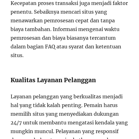
Kecepatan proses transaksi juga menjadi faktor
penentu. Sebaiknya mencari situs yang
menawarkan pemrosesan cepat dan tanpa
biaya tambahan. Informasi mengenai waktu
pemrosesan dan biaya biasanya tercantum
dalam bagian FAQ atau syarat dan ketentuan
situs.
Kualitas Layanan Pelanggan
Layanan pelanggan yang berkualitas menjadi
hal yang tidak kalah penting. Pemain harus
memilih situs yang menyediakan dukungan
24/7 untuk membantu mengatasi kendala yang
mungkin muncul. Pelayanan yang responsif