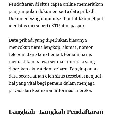
Pendaftaran di situs capsa online memerlukan
pengumpulan dokumen serta data pribadi.
Dokumen yang umumnya dibutuhkan meliputi
identitas diri seperti KTP atau paspor.
Data pribadi yang diperlukan biasanya
mencakup nama lengkap, alamat, nomor
telepon, dan alamat email. Pemain harus
memastikan bahwa semua informasi yang
diberikan akurat dan terbaru. Penyimpanan
data secara aman oleh situs tersebut menjadi
hal yang vital bagi pemain dalam menjaga
privasi dan keamanan informasi mereka.
Langkah-Langkah Pendaftaran