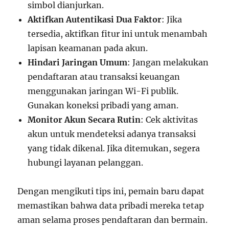
simbol dianjurkan.
Aktifkan Autentikasi Dua Faktor
: Jika
tersedia, aktifkan fitur ini untuk menambah
lapisan keamanan pada akun.
Hindari Jaringan Umum
: Jangan melakukan
pendaftaran atau transaksi keuangan
menggunakan jaringan Wi-Fi publik.
Gunakan koneksi pribadi yang aman.
Monitor Akun Secara Rutin
: Cek aktivitas
akun untuk mendeteksi adanya transaksi
yang tidak dikenal. Jika ditemukan, segera
hubungi layanan pelanggan.
Dengan mengikuti tips ini, pemain baru dapat
memastikan bahwa data pribadi mereka tetap
aman selama proses pendaftaran dan bermain.