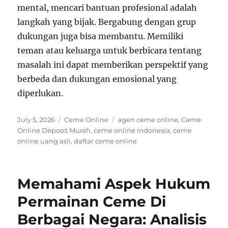
mental, mencari bantuan profesional adalah
langkah yang bijak. Bergabung dengan grup
dukungan juga bisa membantu. Memiliki
teman atau keluarga untuk berbicara tentang
masalah ini dapat memberikan perspektif yang
berbeda dan dukungan emosional yang
diperlukan.
Posted
Categories
Tags
July 5, 2026
Ceme Online
agen ceme online
,
Ceme
on
Online Deposit Murah
,
ceme online indonesia
,
ceme
online uang asli
,
daftar ceme online
Memahami Aspek Hukum
Permainan Ceme Di
Berbagai Negara: Analisis