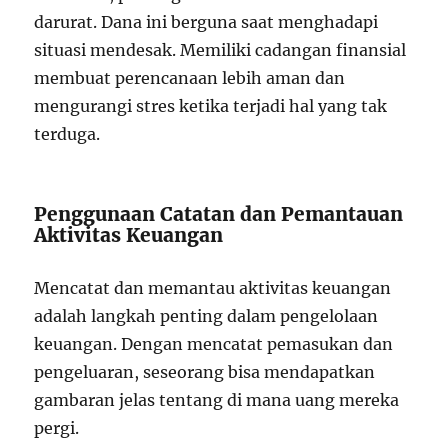
darurat. Dana ini berguna saat menghadapi
situasi mendesak. Memiliki cadangan finansial
membuat perencanaan lebih aman dan
mengurangi stres ketika terjadi hal yang tak
terduga.
Penggunaan Catatan dan Pemantauan
Aktivitas Keuangan
Mencatat dan memantau aktivitas keuangan
adalah langkah penting dalam pengelolaan
keuangan. Dengan mencatat pemasukan dan
pengeluaran, seseorang bisa mendapatkan
gambaran jelas tentang di mana uang mereka
pergi.