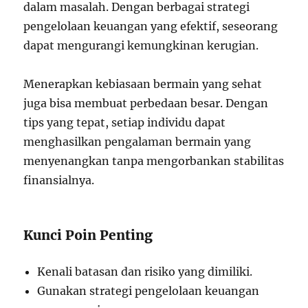
dalam masalah. Dengan berbagai strategi
pengelolaan keuangan yang efektif, seseorang
dapat mengurangi kemungkinan kerugian.
Menerapkan kebiasaan bermain yang sehat
juga bisa membuat perbedaan besar. Dengan
tips yang tepat, setiap individu dapat
menghasilkan pengalaman bermain yang
menyenangkan tanpa mengorbankan stabilitas
finansialnya.
Kunci Poin Penting
Kenali batasan dan risiko yang dimiliki.
Gunakan strategi pengelolaan keuangan