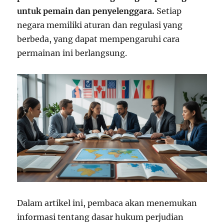
untuk pemain dan penyelenggara.
Setiap
negara memiliki aturan dan regulasi yang
berbeda, yang dapat mempengaruhi cara
permainan ini berlangsung.
Dalam artikel ini, pembaca akan menemukan
informasi tentang dasar hukum perjudian