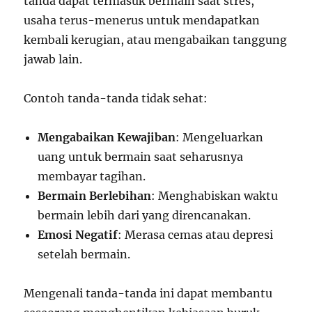
tanda dapat termasuk bermain saat stres,
usaha terus-menerus untuk mendapatkan
kembali kerugian, atau mengabaikan tanggung
jawab lain.
Contoh tanda-tanda tidak sehat:
Mengabaikan Kewajiban
: Mengeluarkan
uang untuk bermain saat seharusnya
membayar tagihan.
Bermain Berlebihan
: Menghabiskan waktu
bermain lebih dari yang direncanakan.
Emosi Negatif
: Merasa cemas atau depresi
setelah bermain.
Mengenali tanda-tanda ini dapat membantu