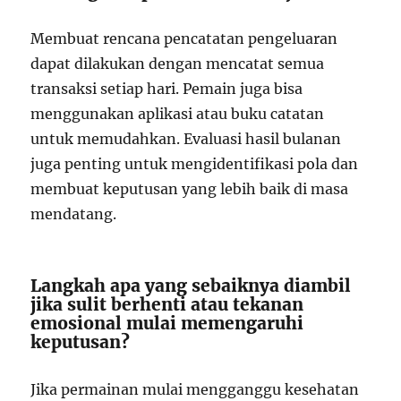
Membuat rencana pencatatan pengeluaran
dapat dilakukan dengan mencatat semua
transaksi setiap hari. Pemain juga bisa
menggunakan aplikasi atau buku catatan
untuk memudahkan. Evaluasi hasil bulanan
juga penting untuk mengidentifikasi pola dan
membuat keputusan yang lebih baik di masa
mendatang.
Langkah apa yang sebaiknya diambil
jika sulit berhenti atau tekanan
emosional mulai memengaruhi
keputusan?
Jika permainan mulai mengganggu kesehatan