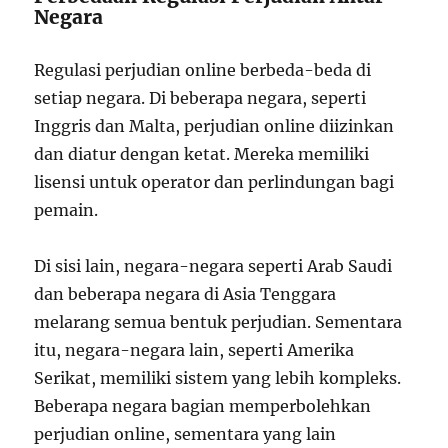
Negara
Regulasi perjudian online berbeda-beda di
setiap negara. Di beberapa negara, seperti
Inggris dan Malta, perjudian online diizinkan
dan diatur dengan ketat. Mereka memiliki
lisensi untuk operator dan perlindungan bagi
pemain.
Di sisi lain, negara-negara seperti Arab Saudi
dan beberapa negara di Asia Tenggara
melarang semua bentuk perjudian. Sementara
itu, negara-negara lain, seperti Amerika
Serikat, memiliki sistem yang lebih kompleks.
Beberapa negara bagian memperbolehkan
perjudian online, sementara yang lain