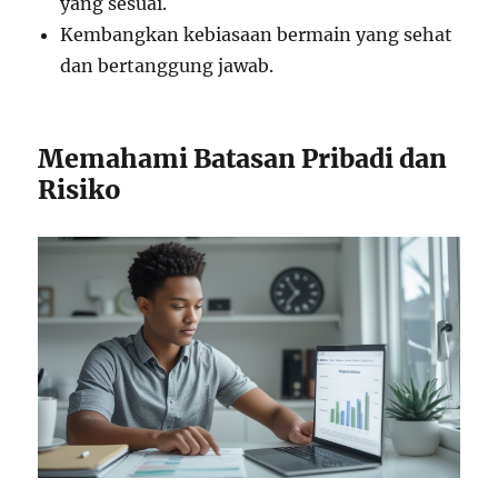
yang sesuai.
Kembangkan kebiasaan bermain yang sehat
dan bertanggung jawab.
Memahami Batasan Pribadi dan
Risiko