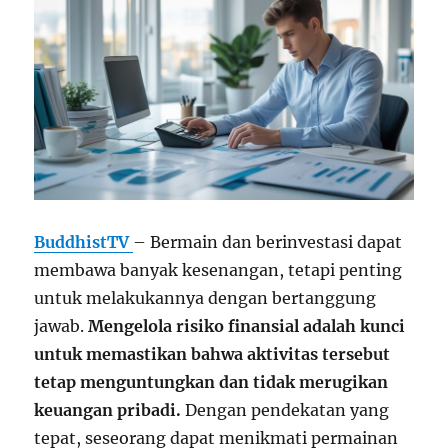
BuddhistTV
– Bermain dan berinvestasi dapat
membawa banyak kesenangan, tetapi penting
untuk melakukannya dengan bertanggung
jawab.
Mengelola risiko finansial adalah kunci
untuk memastikan bahwa aktivitas tersebut
tetap menguntungkan dan tidak merugikan
keuangan pribadi.
Dengan pendekatan yang
tepat, seseorang dapat menikmati permainan