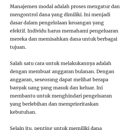
Manajemen modal adalah proses mengatur dan
mengontrol dana yang dimiliki. Ini menjadi
dasar dalam pengelolaan keuangan yang
efektif. Individu harus memahami pengeluaran
mereka dan memisahkan dana untuk berbagai
tujuan.
Salah satu cara untuk melakukannya adalah
dengan membuat anggaran bulanan. Dengan
anggaran, seseorang dapat melihat berapa
banyak uang yang masuk dan keluar. Ini
membantu untuk menghindari pengeluaran
yang berlebihan dan memprioritaskan
kebutuhan.
Selain itu, penting untuk memiliki dana