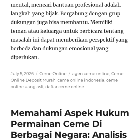
mental, mencari bantuan profesional adalah
langkah yang bijak. Bergabung dengan grup
dukungan juga bisa membantu. Memiliki
teman atau keluarga untuk berbicara tentang
masalah ini dapat memberikan perspektif yang
berbeda dan dukungan emosional yang
diperlukan.
Posted
Categories
Tags
July 5, 2026
Ceme Online
agen ceme online
,
Ceme
on
Online Deposit Murah
,
ceme online indonesia
,
ceme
online uang asli
,
daftar ceme online
Memahami Aspek Hukum
Permainan Ceme Di
Berbagai Negara: Analisis