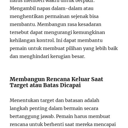
harus memberi waktu untuk berpikir.
Mengambil napas dalam-dalam atau
menghentikan permainan sejenak bisa
membantu. Membangun rasa kesadaran
tersebut dapat mengurangi kemungkinan
kehilangan kontrol. Ini dapat membantu
pemain untuk membuat pilihan yang lebih baik
dan menghindari kerugian besar.
Membangun Rencana Keluar Saat
Target atau Batas Dicapai
Menentukan target dan batasan adalah
langkah penting dalam bermain secara
bertanggung jawab. Pemain harus membuat
rencana untuk berhenti saat mereka mencapai