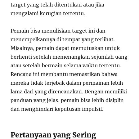
target yang telah ditentukan atau jika
mengalami kerugian tertentu.
Pemain bisa menuliskan target ini dan
menempelkannya di tempat yang terlihat.
Misalnya, pemain dapat memutuskan untuk
berhenti setelah memenangkan sejumlah uang
atau setelah bermain selama waktu tertentu.
Rencana ini membantu memastikan bahwa
mereka tidak terjebak dalam permainan lebih
lama dari yang direncanakan. Dengan memiliki
panduan yang jelas, pemain bisa lebih disiplin
dan menghindari keputusan impulsif.
Pertanyaan yang Sering