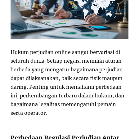
Hukum perjudian online sangat bervariasi di
seluruh dunia. Setiap negara memiliki aturan
berbeda yang mengatur bagaimana perjudian
dapat dilaksanakan, baik secara fisik maupun
daring. Penting untuk memahami perbedaan
ini, perkembangan terbaru dalam hukum, dan
bagaimana legalitas memengaruhi pemain
serta operator.
Perbedaan Regulasi Perjudian Antar