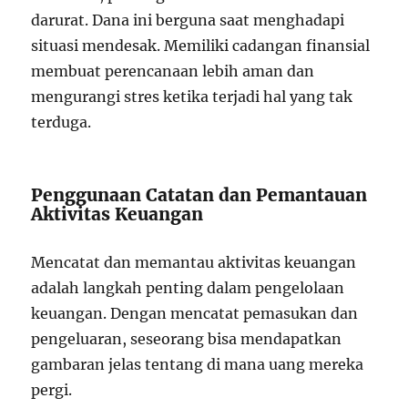
darurat. Dana ini berguna saat menghadapi
situasi mendesak. Memiliki cadangan finansial
membuat perencanaan lebih aman dan
mengurangi stres ketika terjadi hal yang tak
terduga.
Penggunaan Catatan dan Pemantauan
Aktivitas Keuangan
Mencatat dan memantau aktivitas keuangan
adalah langkah penting dalam pengelolaan
keuangan. Dengan mencatat pemasukan dan
pengeluaran, seseorang bisa mendapatkan
gambaran jelas tentang di mana uang mereka
pergi.