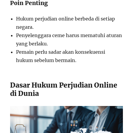
Poin Penting
Hukum perjudian online berbeda di setiap
negara.
Penyelenggara ceme harus mematuhi aturan
yang berlaku.
Pemain perlu sadar akan konsekuensi
hukum sebelum bermain.
Dasar Hukum Perjudian Online
di Dunia