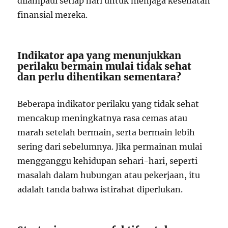
dilampaui setiap hari untuk menjaga kesehatan
finansial mereka.
Indikator apa yang menunjukkan
perilaku bermain mulai tidak sehat
dan perlu dihentikan sementara?
Beberapa indikator perilaku yang tidak sehat
mencakup meningkatnya rasa cemas atau
marah setelah bermain, serta bermain lebih
sering dari sebelumnya. Jika permainan mulai
mengganggu kehidupan sehari-hari, seperti
masalah dalam hubungan atau pekerjaan, itu
adalah tanda bahwa istirahat diperlukan.