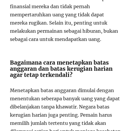
finansial mereka dan tidak pernah
mempertaruhkan uang yang tidak dapat
mereka rugikan. Selain itu, penting untuk
melakukan permainan sebagai hiburan, bukan
sebagai cara untuk mendapatkan uang.
Bagaimana cara menetapkan batas
anggaran dan batas kerugian harian
agar tetap terkendali?
Menetapkan batas anggaran dimulai dengan
menentukan seberapa banyak uang yang dapat
dibelanjakan tanpa khawatir. Negara batas
kerugian harian juga penting. Pemain harus
memilih jumlah tertentu yang tidak akan