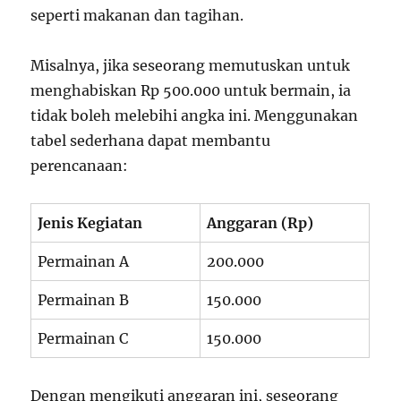
seperti makanan dan tagihan.
Misalnya, jika seseorang memutuskan untuk
menghabiskan Rp 500.000 untuk bermain, ia
tidak boleh melebihi angka ini. Menggunakan
tabel sederhana dapat membantu
perencanaan:
Jenis Kegiatan
Anggaran (Rp)
Permainan A
200.000
Permainan B
150.000
Permainan C
150.000
Dengan mengikuti anggaran ini, seseorang