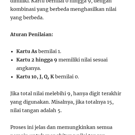
dimiliki. Kartu bernilai 0 hingga 9, dengan
kombinasi yang berbeda menghasilkan nilai
yang berbeda.
Aturan Penilaian:
Kartu As
bernilai 1.
Kartu 2 hingga 9
memiliki nilai sesuai
angkanya.
Kartu 10, J, Q, K
bernilai 0.
Jika total nilai melebihi 9, hanya digit terakhir
yang digunakan. Misalnya, jika totalnya 15,
nilai tangan adalah 5.
Proses ini jelas dan memungkinkan semua