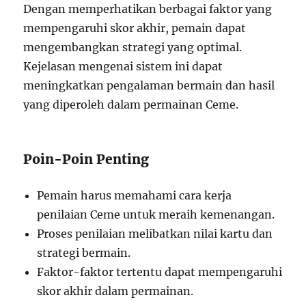
Dengan memperhatikan berbagai faktor yang
mempengaruhi skor akhir, pemain dapat
mengembangkan strategi yang optimal.
Kejelasan mengenai sistem ini dapat
meningkatkan pengalaman bermain dan hasil
yang diperoleh dalam permainan Ceme.
Poin-Poin Penting
Pemain harus memahami cara kerja
penilaian Ceme untuk meraih kemenangan.
Proses penilaian melibatkan nilai kartu dan
strategi bermain.
Faktor-faktor tertentu dapat mempengaruhi
skor akhir dalam permainan.