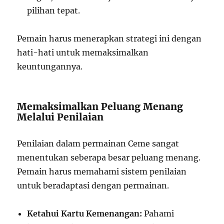
pilihan tepat.
Pemain harus menerapkan strategi ini dengan
hati-hati untuk memaksimalkan
keuntungannya.
Memaksimalkan Peluang Menang
Melalui Penilaian
Penilaian dalam permainan Ceme sangat
menentukan seberapa besar peluang menang.
Pemain harus memahami sistem penilaian
untuk beradaptasi dengan permainan.
Ketahui Kartu Kemenangan:
Pahami