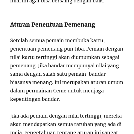
nilai ini agar bisa bersaing dengan baik.
Aturan Penentuan Pemenang
Setelah semua pemain membuka kartu,
penentuan pemenang pun tiba. Pemain dengan
nilai kartu tertinggi akan diumumkan sebagai
pemenang. Jika bandar mempunyai nilai yang
sama dengan salah satu pemain, bandar
biasanya menang. Ini merupakan aturan umum
dalam permainan Ceme untuk menjaga
kepentingan bandar.
Jika ada pemain dengan nilai tertinggi, mereka
akan mendapatkan semua taruhan yang ada di
meja. Pengetahuan tentang aturan ini sangat