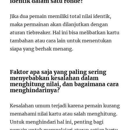
identik dalam satu ronde?
Jika dua pemain memiliki total nilai identik,
maka permainan akan dilanjutkan dengan
aturan tiebreaker. Hal ini bisa melibatkan kartu
tambahan atau cara lain untuk menentukan
siapa yang berhak menang.
Faktor apa saja yang paling sering
menyebabkan kesalahan dalam
menghitung nilai, dan bagaimana cara
menghindarinya?
Kesalahan umum terjadi karena pemain kurang
memahami nilai kartu atau salah menghitung.
Untuk menghindari hal ini, penting bagi
pemain untuk mempelajari aturan setiap kartu