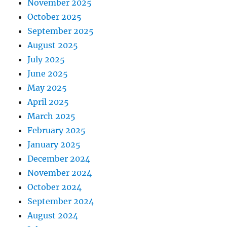
November 2025
October 2025
September 2025
August 2025
July 2025
June 2025
May 2025
April 2025
March 2025
February 2025
January 2025
December 2024
November 2024
October 2024
September 2024
August 2024