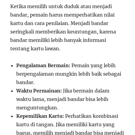
Ketika memilih untuk duduk atau menjadi
bandar, pemain harus memperhatikan nilai
kartu dan cara penilaian. Menjadi bandar
seringkali memberikan keuntungan, karena
bandar memiliki lebih banyak informasi
tentang kartu lawan.
Pengalaman Bermain:
Pemain yang lebih
berpengalaman mungkin lebih baik sebagai
bandar.
Waktu Permainan:
Jika bermain dalam
waktu lama, menjadi bandar bisa lebih
menguntungkan.
Kepemilikan Kartu:
Perhatikan kombinasi
kartu di tangan. Jika memiliki kartu yang
bagus, memilih menjadi bandar bisa menjadi