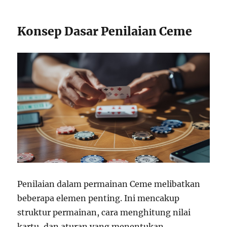
Konsep Dasar Penilaian Ceme
Penilaian dalam permainan Ceme melibatkan
beberapa elemen penting. Ini mencakup
struktur permainan, cara menghitung nilai
kartu, dan aturan yang menentukan