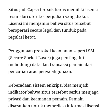
Situs judi Capsa terbaik harus memiliki lisensi
resmi dari otoritas perjudian yang diakui.
Lisensi ini menjamin bahwa situs tersebut
beroperasi secara legal dan tunduk pada
regulasi ketat.
Penggunaan protokol keamanan seperti SSL
(Secure Socket Layer) juga penting. Ini
melindungi data dan transaksi pemain dari
pencurian atau penyalahgunaan.
Keberadaan sistem enkripsi bisa menjadi
indikator bahwa situs tersebut serius menjaga
privasi dan keamanan pemain. Pemain
disarankan untuk memeriksa informasi lisensi