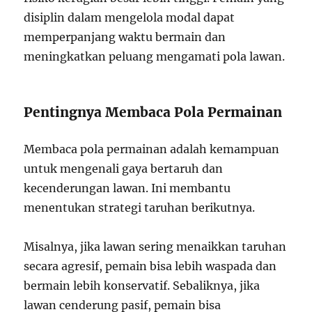
disiplin dalam mengelola modal dapat
memperpanjang waktu bermain dan
meningkatkan peluang mengamati pola lawan.
Pentingnya Membaca Pola Permainan
Membaca pola permainan adalah kemampuan
untuk mengenali gaya bertaruh dan
kecenderungan lawan. Ini membantu
menentukan strategi taruhan berikutnya.
Misalnya, jika lawan sering menaikkan taruhan
secara agresif, pemain bisa lebih waspada dan
bermain lebih konservatif. Sebaliknya, jika
lawan cenderung pasif, pemain bisa