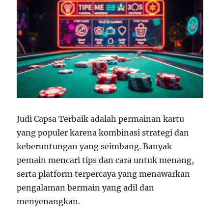
Judi Capsa Terbaik adalah permainan kartu
yang populer karena kombinasi strategi dan
keberuntungan yang seimbang. Banyak
pemain mencari tips dan cara untuk menang,
serta platform terpercaya yang menawarkan
pengalaman bermain yang adil dan
menyenangkan.