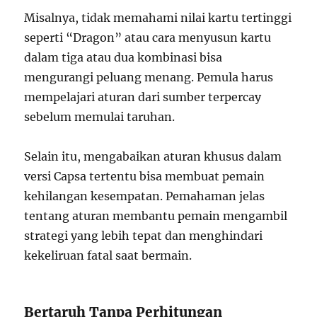
Misalnya, tidak memahami nilai kartu tertinggi
seperti “Dragon” atau cara menyusun kartu
dalam tiga atau dua kombinasi bisa
mengurangi peluang menang. Pemula harus
mempelajari aturan dari sumber terpercay
sebelum memulai taruhan.
Selain itu, mengabaikan aturan khusus dalam
versi Capsa tertentu bisa membuat pemain
kehilangan kesempatan. Pemahaman jelas
tentang aturan membantu pemain mengambil
strategi yang lebih tepat dan menghindari
kekeliruan fatal saat bermain.
Bertaruh Tanpa Perhitungan