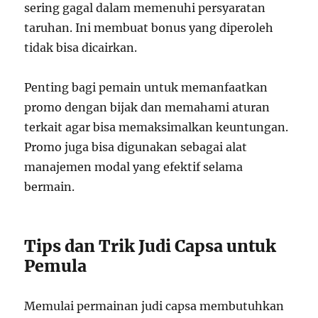
sering gagal dalam memenuhi persyaratan
taruhan. Ini membuat bonus yang diperoleh
tidak bisa dicairkan.
Penting bagi pemain untuk memanfaatkan
promo dengan bijak dan memahami aturan
terkait agar bisa memaksimalkan keuntungan.
Promo juga bisa digunakan sebagai alat
manajemen modal yang efektif selama
bermain.
Tips dan Trik Judi Capsa untuk
Pemula
Memulai permainan judi capsa membutuhkan