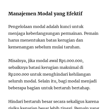
Manajemen Modal yang Efektif
Pengelolaan modal adalah kunci untuk
menjaga keberlangsungan permainan. Pemain
harus menentukan batas kerugian dan
kemenangan sebelum mulai taruhan.
Misalnya, jika modal awal Rp1.000.000,
sebaiknya batasi kerugian maksimal di
Rp200.000 untuk menghindari kehilangan
seluruh modal. Selain itu, bagi modal menjadi
beberapa bagian untuk bertaruh bertahap.
Hindari bertaruh besar secara sekaligus karena
risiko kerugian besar lebih tinggi. Pemain yang