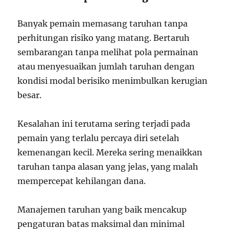
Banyak pemain memasang taruhan tanpa
perhitungan risiko yang matang. Bertaruh
sembarangan tanpa melihat pola permainan
atau menyesuaikan jumlah taruhan dengan
kondisi modal berisiko menimbulkan kerugian
besar.
Kesalahan ini terutama sering terjadi pada
pemain yang terlalu percaya diri setelah
kemenangan kecil. Mereka sering menaikkan
taruhan tanpa alasan yang jelas, yang malah
mempercepat kehilangan dana.
Manajemen taruhan yang baik mencakup
pengaturan batas maksimal dan minimal