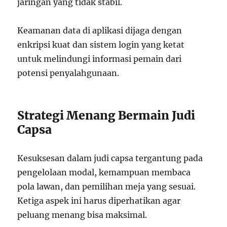
jaringan yang tidak stabil.
Keamanan data di aplikasi dijaga dengan
enkripsi kuat dan sistem login yang ketat
untuk melindungi informasi pemain dari
potensi penyalahgunaan.
Strategi Menang Bermain Judi
Capsa
Kesuksesan dalam judi capsa tergantung pada
pengelolaan modal, kemampuan membaca
pola lawan, dan pemilihan meja yang sesuai.
Ketiga aspek ini harus diperhatikan agar
peluang menang bisa maksimal.