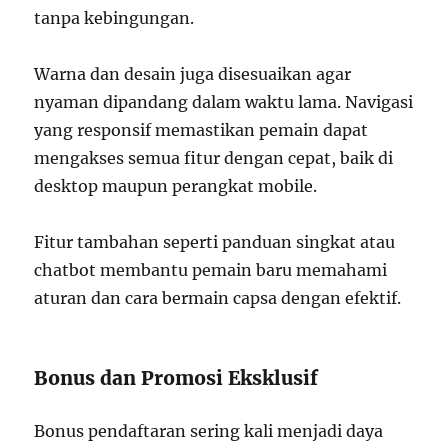
tanpa kebingungan.
Warna dan desain juga disesuaikan agar
nyaman dipandang dalam waktu lama. Navigasi
yang responsif memastikan pemain dapat
mengakses semua fitur dengan cepat, baik di
desktop maupun perangkat mobile.
Fitur tambahan seperti panduan singkat atau
chatbot membantu pemain baru memahami
aturan dan cara bermain capsa dengan efektif.
Bonus dan Promosi Eksklusif
Bonus pendaftaran sering kali menjadi daya