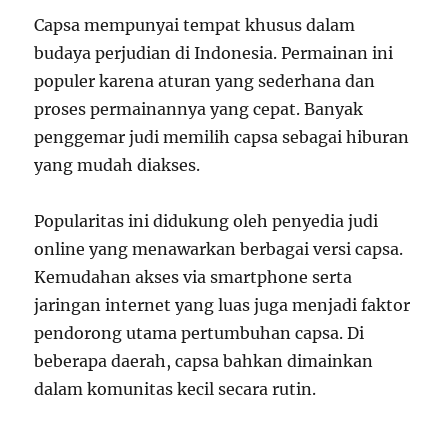
Capsa mempunyai tempat khusus dalam
budaya perjudian di Indonesia. Permainan ini
populer karena aturan yang sederhana dan
proses permainannya yang cepat. Banyak
penggemar judi memilih capsa sebagai hiburan
yang mudah diakses.
Popularitas ini didukung oleh penyedia judi
online yang menawarkan berbagai versi capsa.
Kemudahan akses via smartphone serta
jaringan internet yang luas juga menjadi faktor
pendorong utama pertumbuhan capsa. Di
beberapa daerah, capsa bahkan dimainkan
dalam komunitas kecil secara rutin.