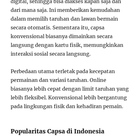
digital, sehingga bisa diakses kapan saja dan
dari mana saja. Ini memberikan kemudahan
dalam memilih taruhan dan lawan bermain
secara otomatis. Sementara itu, capsa
konvensional biasanya dimainkan secara
langsung dengan kartu fisik, memungkinkan
interaksi sosial secara langsung.
Perbedaan utama terletak pada kecepatan
permainan dan variasi taruhan. Online
biasanya lebih cepat dengan limit taruhan yang
lebih fleksibel. Konvensional lebih bergantung
pada lingkungan fisik dan kehadiran pemain.
Popularitas Capsa di Indonesia