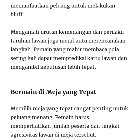
memanfaatkan peluang untuk melakukan
bluff.
Mengamati urutan kemenangan dan perilaku
taruhan lawan juga membantu merencanakan
langkah. Pemain yang mahir membaca pola
sering kali dapat memprediksi kartu lawan dan
mengambil keputusan lebih tepat.
Bermain di Meja yang Tepat
Memilih meja yang tepat sangat penting untuk
peluang menang. Pemain harus
memperhatikan jumlah peserta dan tingkat
agresivitas lawan di meja tersebut.