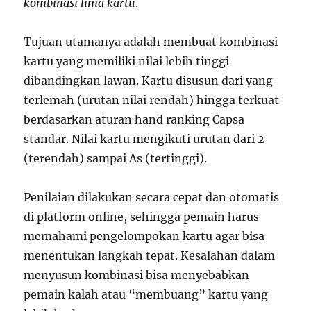
kombinasi lima kartu
.
Tujuan utamanya adalah membuat kombinasi
kartu yang memiliki nilai lebih tinggi
dibandingkan lawan. Kartu disusun dari yang
terlemah (urutan nilai rendah) hingga terkuat
berdasarkan aturan hand ranking Capsa
standar. Nilai kartu mengikuti urutan dari 2
(terendah) sampai As (tertinggi).
Penilaian dilakukan secara cepat dan otomatis
di platform online, sehingga pemain harus
memahami pengelompokan kartu agar bisa
menentukan langkah tepat. Kesalahan dalam
menyusun kombinasi bisa menyebabkan
pemain kalah atau “membuang” kartu yang