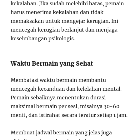
kekalahan. Jika sudah melebihi batas, pemain
harus menerima kekalahan dan tidak
memaksakan untuk mengejar kerugian. Ini
mencegah kerugian berlanjut dan menjaga
keseimbangan psikologis.
Waktu Bermain yang Sehat
Membatasi waktu bermain membantu
mencegah kecanduan dan kelelahan mental.
Pemain sebaiknya menentukan durasi
maksimal bermain per sesi, misalnya 30-60
menit, dan istirahat secara teratur setiap 1 jam.
Membuat jadwal bermain yang jelas juga