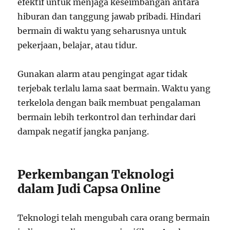
efektif untuk menjaga keseimbangan antara
hiburan dan tanggung jawab pribadi. Hindari
bermain di waktu yang seharusnya untuk
pekerjaan, belajar, atau tidur.
Gunakan alarm atau pengingat agar tidak
terjebak terlalu lama saat bermain. Waktu yang
terkelola dengan baik membuat pengalaman
bermain lebih terkontrol dan terhindar dari
dampak negatif jangka panjang.
Perkembangan Teknologi
dalam Judi Capsa Online
Teknologi telah mengubah cara orang bermain