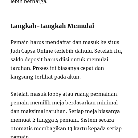
lebih berharga.
Langkah-Langkah Memulai
Pemain harus mendaftar dan masuk ke situs
Judi Capsa Online terlebih dahulu. Setelah itu,
saldo deposit harus diisi untuk memulai
taruhan. Proses ini biasanya cepat dan
langsung terlihat pada akun.
Setelah masuk lobby atau ruang permainan,
pemain memilih meja berdasarkan minimal
dan maksimal taruhan. Setiap meja biasanya
memuat 2 hingga 4 pemain. Sistem secara
otomatis membagikan 13 kartu kepada setiap
pemain.