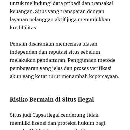
untuk melindungi data pribadi dan transaksi
keuangan. Situs yang transparan dengan
layanan pelanggan aktif juga menunjukkan
kredibilitas.
Pemain disarankan memeriksa ulasan
independen dan reputasi situs sebelum
melakukan pendaftaran. Penggunaan metode
pembayaran yang jelas dan proses verifikasi
akun yang ketat turut menambah kepercayaan.
Risiko Bermain di Situs Ilegal
Situs judi Capsa ilegal cenderung tidak
memiliki lisensi dan proteksi hukum bagi