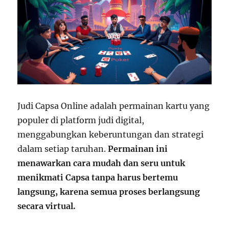
Judi Capsa Online adalah permainan kartu yang
populer di platform judi digital,
menggabungkan keberuntungan dan strategi
dalam setiap taruhan.
Permainan ini
menawarkan cara mudah dan seru untuk
menikmati Capsa tanpa harus bertemu
langsung, karena semua proses berlangsung
secara virtual.