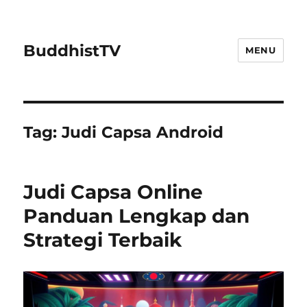
BuddhistTV
MENU
Tag:
Judi Capsa Android
Judi Capsa Online
Panduan Lengkap dan
Strategi Terbaik