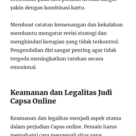
yakin dengan kombinasi kartu.
Membuat catatan kemenangan dan kekalahan
membantu mengatur revisi strategi dan
menghindari kerugian yang tidak terkontrol.
Pengendalian diri sangat penting agar tidak
tergoda meningkatkan taruhan secara
emosional.
Keamanan dan Legalitas Judi
Capsa Online
Keamanan dan legalitas menjadi aspek utama
dalam perjudian Capsa online. Pemain harus
memahami cara mengenali situs yang