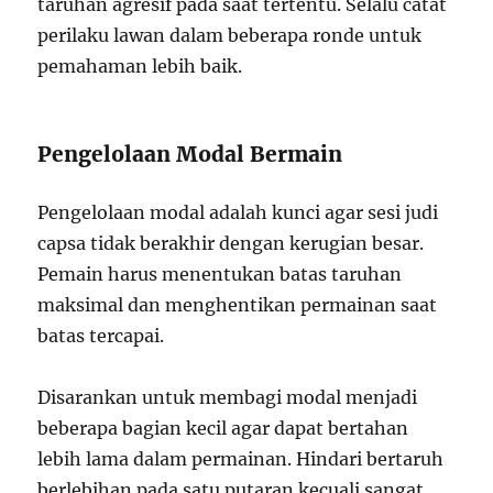
taruhan agresif pada saat tertentu. Selalu catat
perilaku lawan dalam beberapa ronde untuk
pemahaman lebih baik.
Pengelolaan Modal Bermain
Pengelolaan modal adalah kunci agar sesi judi
capsa tidak berakhir dengan kerugian besar.
Pemain harus menentukan batas taruhan
maksimal dan menghentikan permainan saat
batas tercapai.
Disarankan untuk membagi modal menjadi
beberapa bagian kecil agar dapat bertahan
lebih lama dalam permainan. Hindari bertaruh
berlebihan pada satu putaran kecuali sangat