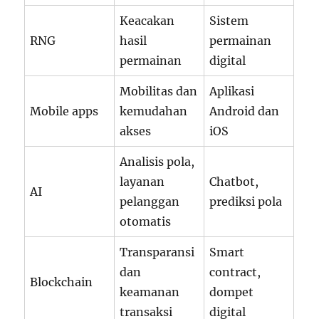
Keacakan
Sistem
RNG
hasil
permainan
permainan
digital
Mobilitas dan
Aplikasi
Mobile apps
kemudahan
Android dan
akses
iOS
Analisis pola,
layanan
Chatbot,
AI
pelanggan
prediksi pola
otomatis
Transparansi
Smart
dan
contract,
Blockchain
keamanan
dompet
transaksi
digital