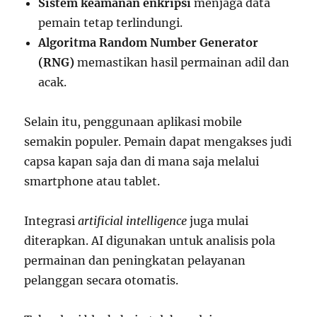
Sistem keamanan enkripsi
menjaga data
pemain tetap terlindungi.
Algoritma Random Number Generator
(RNG)
memastikan hasil permainan adil dan
acak.
Selain itu, penggunaan aplikasi mobile
semakin populer. Pemain dapat mengakses judi
capsa kapan saja dan di mana saja melalui
smartphone atau tablet.
Integrasi
artificial intelligence
juga mulai
diterapkan. AI digunakan untuk analisis pola
permainan dan peningkatan pelayanan
pelanggan secara otomatis.