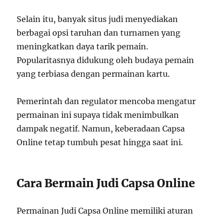
Selain itu, banyak situs judi menyediakan
berbagai opsi taruhan dan turnamen yang
meningkatkan daya tarik pemain.
Popularitasnya didukung oleh budaya pemain
yang terbiasa dengan permainan kartu.
Pemerintah dan regulator mencoba mengatur
permainan ini supaya tidak menimbulkan
dampak negatif. Namun, keberadaan Capsa
Online tetap tumbuh pesat hingga saat ini.
Cara Bermain Judi Capsa Online
Permainan Judi Capsa Online memiliki aturan