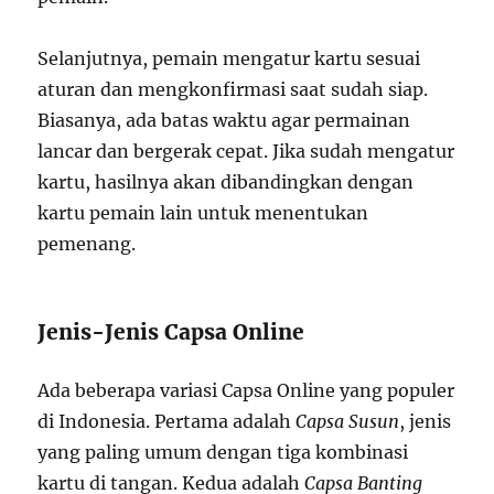
Selanjutnya, pemain mengatur kartu sesuai
aturan dan mengkonfirmasi saat sudah siap.
Biasanya, ada batas waktu agar permainan
lancar dan bergerak cepat. Jika sudah mengatur
kartu, hasilnya akan dibandingkan dengan
kartu pemain lain untuk menentukan
pemenang.
Jenis-Jenis Capsa Online
Ada beberapa variasi Capsa Online yang populer
di Indonesia. Pertama adalah
Capsa Susun
, jenis
yang paling umum dengan tiga kombinasi
kartu di tangan. Kedua adalah
Capsa Banting