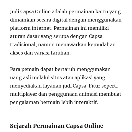
Judi Capsa Online adalah permainan kartu yang
dimainkan secara digital dengan menggunakan
platform internet. Permainan ini memiliki
aturan dasar yang serupa dengan Capsa
tradisional, namun menawarkan kemudahan
akses dan variasi taruhan.
Para pemain dapat bertaruh menggunakan
uang asli melalui situs atau aplikasi yang
menyediakan layanan judi Capsa. Fitur seperti
multiplayer dan penggunaan animasi membuat
pengalaman bermain lebih interaktif.
Sejarah Permainan Capsa Online