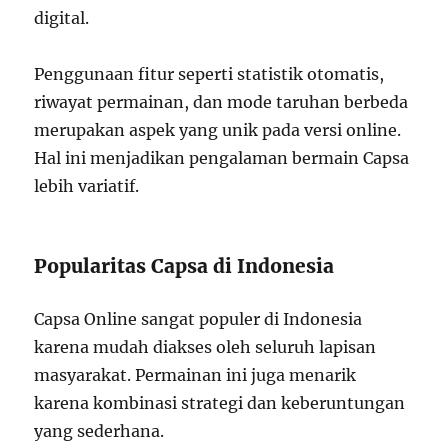
digital.
Penggunaan fitur seperti statistik otomatis,
riwayat permainan, dan mode taruhan berbeda
merupakan aspek yang unik pada versi online.
Hal ini menjadikan pengalaman bermain Capsa
lebih variatif.
Popularitas Capsa di Indonesia
Capsa Online sangat populer di Indonesia
karena mudah diakses oleh seluruh lapisan
masyarakat. Permainan ini juga menarik
karena kombinasi strategi dan keberuntungan
yang sederhana.