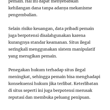
pemain. Hal ini dapat menyebabkan
kehilangan dana tanpa adanya mekanisme
pengembalian.
Selain risiko keuangan, data pribadi pemain
juga berpotensi disalahgunakan karena
kurangnya standar keamanan. Situs ilegal
seringkali menggunakan sistem manipulatif
yang merugikan pemain.
Penegakan hukum terhadap situs ilegal
meningkat, sehingga pemain bisa menghadapi
konsekuensi hukum jika terlibat. Keterlibatan
di situs seperti ini juga berpotensi merusak
reputasi dan membuka peluang penipuan.