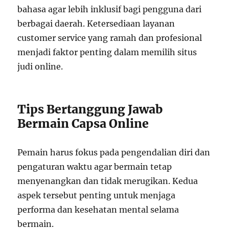
bahasa agar lebih inklusif bagi pengguna dari
berbagai daerah. Ketersediaan layanan
customer service yang ramah dan profesional
menjadi faktor penting dalam memilih situs
judi online.
Tips Bertanggung Jawab
Bermain Capsa Online
Pemain harus fokus pada pengendalian diri dan
pengaturan waktu agar bermain tetap
menyenangkan dan tidak merugikan. Kedua
aspek tersebut penting untuk menjaga
performa dan kesehatan mental selama
bermain.