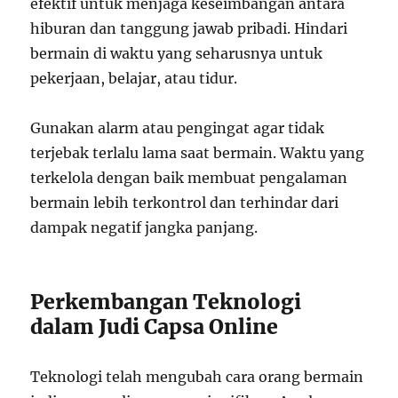
efektif untuk menjaga keseimbangan antara
hiburan dan tanggung jawab pribadi. Hindari
bermain di waktu yang seharusnya untuk
pekerjaan, belajar, atau tidur.
Gunakan alarm atau pengingat agar tidak
terjebak terlalu lama saat bermain. Waktu yang
terkelola dengan baik membuat pengalaman
bermain lebih terkontrol dan terhindar dari
dampak negatif jangka panjang.
Perkembangan Teknologi
dalam Judi Capsa Online
Teknologi telah mengubah cara orang bermain