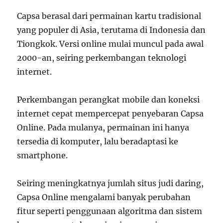
Capsa berasal dari permainan kartu tradisional
yang populer di Asia, terutama di Indonesia dan
Tiongkok. Versi online mulai muncul pada awal
2000-an, seiring perkembangan teknologi
internet.
Perkembangan perangkat mobile dan koneksi
internet cepat mempercepat penyebaran Capsa
Online. Pada mulanya, permainan ini hanya
tersedia di komputer, lalu beradaptasi ke
smartphone.
Seiring meningkatnya jumlah situs judi daring,
Capsa Online mengalami banyak perubahan
fitur seperti penggunaan algoritma dan sistem