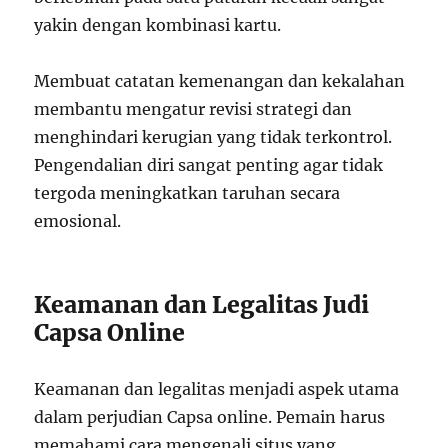
yakin dengan kombinasi kartu.
Membuat catatan kemenangan dan kekalahan
membantu mengatur revisi strategi dan
menghindari kerugian yang tidak terkontrol.
Pengendalian diri sangat penting agar tidak
tergoda meningkatkan taruhan secara
emosional.
Keamanan dan Legalitas Judi
Capsa Online
Keamanan dan legalitas menjadi aspek utama
dalam perjudian Capsa online. Pemain harus
memahami cara mengenali situs yang