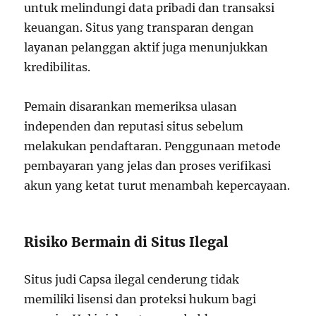
untuk melindungi data pribadi dan transaksi
keuangan. Situs yang transparan dengan
layanan pelanggan aktif juga menunjukkan
kredibilitas.
Pemain disarankan memeriksa ulasan
independen dan reputasi situs sebelum
melakukan pendaftaran. Penggunaan metode
pembayaran yang jelas dan proses verifikasi
akun yang ketat turut menambah kepercayaan.
Risiko Bermain di Situs Ilegal
Situs judi Capsa ilegal cenderung tidak
memiliki lisensi dan proteksi hukum bagi