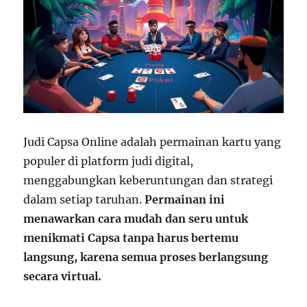
Judi Capsa Online adalah permainan kartu yang
populer di platform judi digital,
menggabungkan keberuntungan dan strategi
dalam setiap taruhan.
Permainan ini
menawarkan cara mudah dan seru untuk
menikmati Capsa tanpa harus bertemu
langsung, karena semua proses berlangsung
secara virtual.