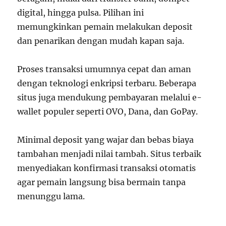
digital, hingga pulsa. Pilihan ini
memungkinkan pemain melakukan deposit
dan penarikan dengan mudah kapan saja.
Proses transaksi umumnya cepat dan aman
dengan teknologi enkripsi terbaru. Beberapa
situs juga mendukung pembayaran melalui e-
wallet populer seperti OVO, Dana, dan GoPay.
Minimal deposit yang wajar dan bebas biaya
tambahan menjadi nilai tambah. Situs terbaik
menyediakan konfirmasi transaksi otomatis
agar pemain langsung bisa bermain tanpa
menunggu lama.