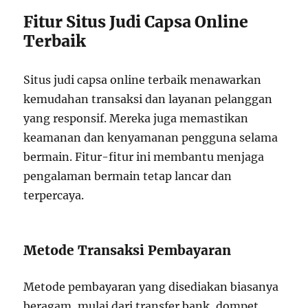
Fitur Situs Judi Capsa Online
Terbaik
Situs judi capsa online terbaik menawarkan
kemudahan transaksi dan layanan pelanggan
yang responsif. Mereka juga memastikan
keamanan dan kenyamanan pengguna selama
bermain. Fitur-fitur ini membantu menjaga
pengalaman bermain tetap lancar dan
terpercaya.
Metode Transaksi Pembayaran
Metode pembayaran yang disediakan biasanya
beragam, mulai dari transfer bank, dompet