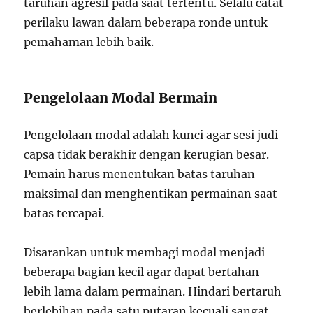
taruhan agresif pada saat tertentu. Selalu catat
perilaku lawan dalam beberapa ronde untuk
pemahaman lebih baik.
Pengelolaan Modal Bermain
Pengelolaan modal adalah kunci agar sesi judi
capsa tidak berakhir dengan kerugian besar.
Pemain harus menentukan batas taruhan
maksimal dan menghentikan permainan saat
batas tercapai.
Disarankan untuk membagi modal menjadi
beberapa bagian kecil agar dapat bertahan
lebih lama dalam permainan. Hindari bertaruh
berlebihan pada satu putaran kecuali sangat