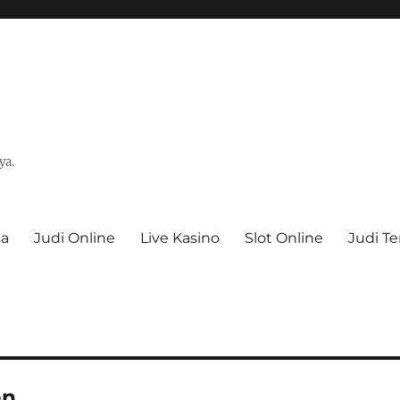
ya.
sa
Judi Online
Live Kasino
Slot Online
Judi T
an