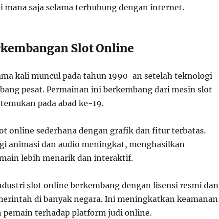
di mana saja selama terhubung dengan internet.
rkembangan Slot Online
tama kali muncul pada tahun 1990-an setelah teknologi
bang pesat. Permainan ini berkembang dari mesin slot
itemukan pada abad ke-19.
ot online sederhana dengan grafik dan fitur terbatas.
gi animasi dan audio meningkat, menghasilkan
ain lebih menarik dan interaktif.
ndustri slot online berkembang dengan lisensi resmi dan
erintah di banyak negara. Ini meningkatkan keamanan
 pemain terhadap platform judi online.