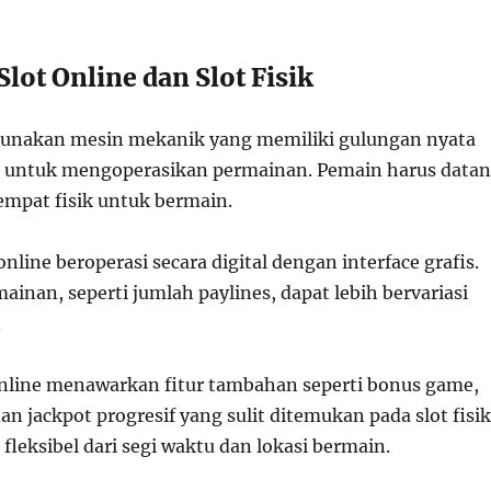
lot Online dan Slot Fisik
gunakan mesin mekanik yang memiliki gulungan nyata
k untuk mengoperasikan permainan. Pemain harus data
empat fisik untuk bermain.
nline beroperasi secara digital dengan interface grafis.
inan, seperti jumlah paylines, dapat lebih bervariasi
.
t online menawarkan fitur tambahan seperti bonus game,
dan jackpot progresif yang sulit ditemukan pada slot fisik
h fleksibel dari segi waktu dan lokasi bermain.