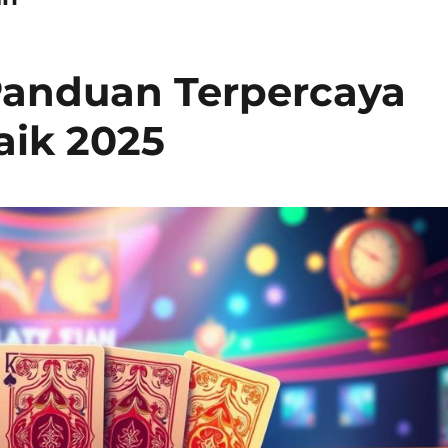
 Panduan Terpercaya
aik 2025