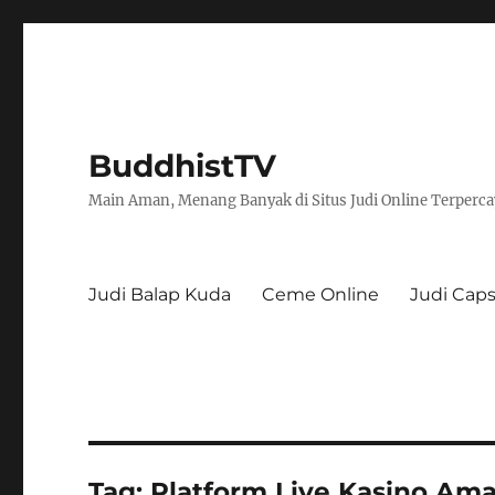
BuddhistTV
Main Aman, Menang Banyak di Situs Judi Online Terperca
Judi Balap Kuda
Ceme Online
Judi Cap
Tag:
Platform Live Kasino Am