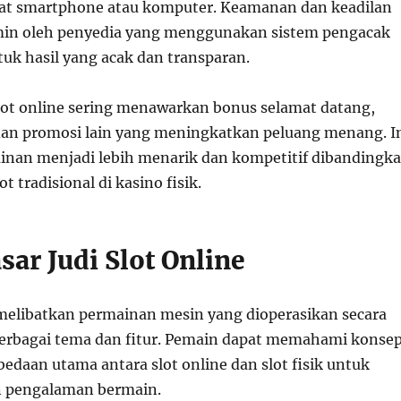
kat smartphone atau komputer. Keamanan dan keadilan
min oleh penyedia yang menggunakan sistem pengacak
uk hasil yang acak dan transparan.
 slot online sering menawarkan bonus selamat datang,
 dan promosi lain yang meningkatkan peluang menang. I
nan menjadi lebih menarik dan kompetitif dibandingk
t tradisional di kasino fisik.
ar Judi Slot Online
e melibatkan permainan mesin yang dioperasikan secara
berbagai tema dan fitur. Pemain dapat memahami konsep
bedaan utama antara slot online dan slot fisik untuk
 pengalaman bermain.