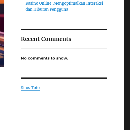
Kasino Online: Mengoptimalkan Interaksi
dan Hiburan Pengguna
Recent Comments
No comments to show.
Situs Toto