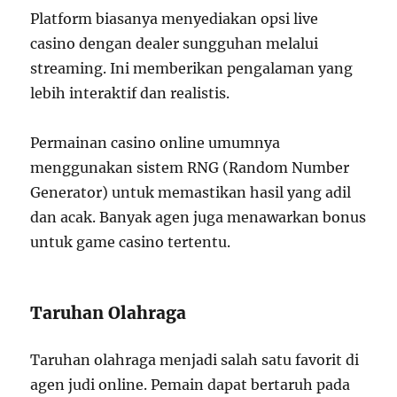
Platform biasanya menyediakan opsi live
casino dengan dealer sungguhan melalui
streaming. Ini memberikan pengalaman yang
lebih interaktif dan realistis.
Permainan casino online umumnya
menggunakan sistem RNG (Random Number
Generator) untuk memastikan hasil yang adil
dan acak. Banyak agen juga menawarkan bonus
untuk game casino tertentu.
Taruhan Olahraga
Taruhan olahraga menjadi salah satu favorit di
agen judi online. Pemain dapat bertaruh pada