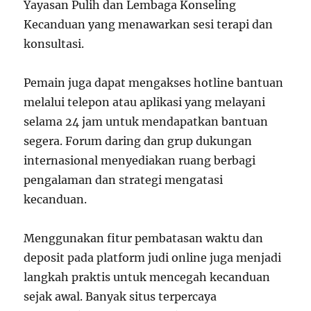
Yayasan Pulih dan Lembaga Konseling
Kecanduan yang menawarkan sesi terapi dan
konsultasi.
Pemain juga dapat mengakses hotline bantuan
melalui telepon atau aplikasi yang melayani
selama 24 jam untuk mendapatkan bantuan
segera. Forum daring dan grup dukungan
internasional menyediakan ruang berbagi
pengalaman dan strategi mengatasi
kecanduan.
Menggunakan fitur pembatasan waktu dan
deposit pada platform judi online juga menjadi
langkah praktis untuk mencegah kecanduan
sejak awal. Banyak situs terpercaya