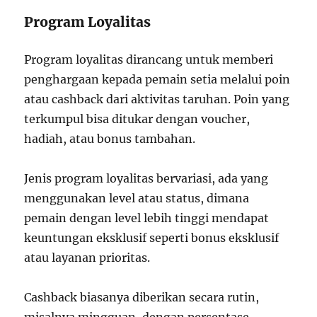
Program Loyalitas
Program loyalitas dirancang untuk memberi
penghargaan kepada pemain setia melalui poin
atau cashback dari aktivitas taruhan. Poin yang
terkumpul bisa ditukar dengan voucher,
hadiah, atau bonus tambahan.
Jenis program loyalitas bervariasi, ada yang
menggunakan level atau status, dimana
pemain dengan level lebih tinggi mendapat
keuntungan eksklusif seperti bonus eksklusif
atau layanan prioritas.
Cashback biasanya diberikan secara rutin,
misalnya mingguan, dengan persentase