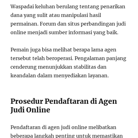
Waspadai keluhan berulang tentang penarikan
dana yang sulit atau manipulasi hasil
permainan. Forum dan situs perbandingan judi
online menjadi sumber informasi yang baik.
Pemain juga bisa melihat berapa lama agen
tersebut telah beroperasi. Pengalaman panjang
cenderung menunjukkan stabilitas dan
keandalan dalam menyediakan layanan.
Prosedur Pendaftaran di Agen
Judi Online
Pendaftaran di agen judi online melibatkan
beberapa langkah penting untuk memastikan