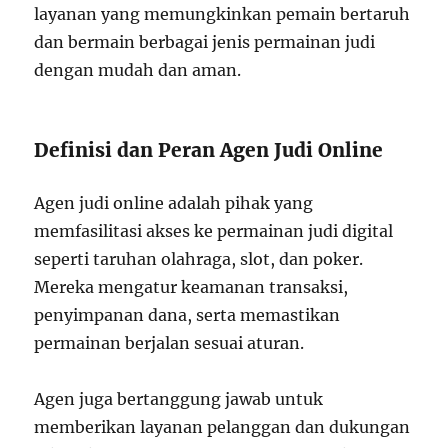
layanan yang memungkinkan pemain bertaruh
dan bermain berbagai jenis permainan judi
dengan mudah dan aman.
Definisi dan Peran Agen Judi Online
Agen judi online adalah pihak yang
memfasilitasi akses ke permainan judi digital
seperti taruhan olahraga, slot, dan poker.
Mereka mengatur keamanan transaksi,
penyimpanan dana, serta memastikan
permainan berjalan sesuai aturan.
Agen juga bertanggung jawab untuk
memberikan layanan pelanggan dan dukungan