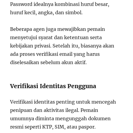
Password idealnya kombinasi huruf besar,
huruf kecil, angka, dan simbol.
Beberapa agen juga mewajibkan pemain
menyetujui syarat dan ketentuan serta
kebijakan privasi. Setelah itu, biasanya akan
ada proses verifikasi email yang harus
diselesaikan sebelum akun aktif.
Verifikasi Identitas Pengguna
Verifikasi identitas penting untuk mencegah
penipuan dan aktivitas ilegal. Pemain
umumnya diminta mengunggah dokumen
resmi seperti KTP, SIM, atau paspor.