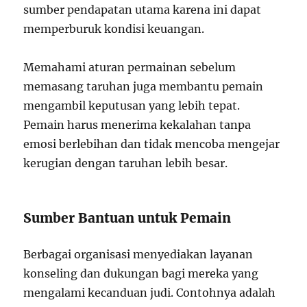
sumber pendapatan utama karena ini dapat
memperburuk kondisi keuangan.
Memahami aturan permainan sebelum
memasang taruhan juga membantu pemain
mengambil keputusan yang lebih tepat.
Pemain harus menerima kekalahan tanpa
emosi berlebihan dan tidak mencoba mengejar
kerugian dengan taruhan lebih besar.
Sumber Bantuan untuk Pemain
Berbagai organisasi menyediakan layanan
konseling dan dukungan bagi mereka yang
mengalami kecanduan judi. Contohnya adalah