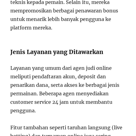
teknis kepada pemain. Selain itu, mereka
mempromosikan berbagai penawaran bonus
untuk menarik lebih banyak pengguna ke
platform mereka.
Jenis Layanan yang Ditawarkan
Layanan yang umum dari agen judi online
meliputi pendaftaran akun, deposit dan
penarikan dana, serta akses ke berbagai jenis
permainan. Beberapa agen menyediakan
customer service 24 jam untuk membantu
pengguna.
Fitur tambahan seperti taruhan langsung (live
betting) dan turnamen online juga sering