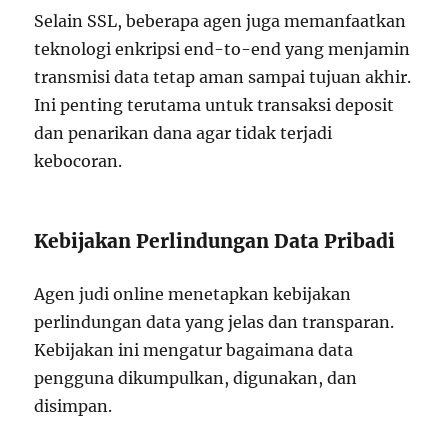
Selain SSL, beberapa agen juga memanfaatkan
teknologi enkripsi end-to-end yang menjamin
transmisi data tetap aman sampai tujuan akhir.
Ini penting terutama untuk transaksi deposit
dan penarikan dana agar tidak terjadi
kebocoran.
Kebijakan Perlindungan Data Pribadi
Agen judi online menetapkan kebijakan
perlindungan data yang jelas dan transparan.
Kebijakan ini mengatur bagaimana data
pengguna dikumpulkan, digunakan, dan
disimpan.