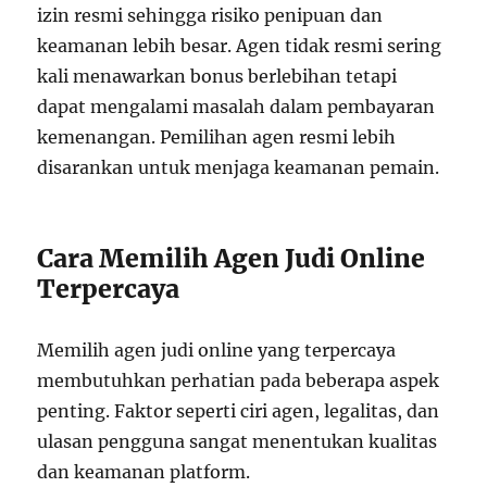
izin resmi sehingga risiko penipuan dan
keamanan lebih besar. Agen tidak resmi sering
kali menawarkan bonus berlebihan tetapi
dapat mengalami masalah dalam pembayaran
kemenangan. Pemilihan agen resmi lebih
disarankan untuk menjaga keamanan pemain.
Cara Memilih Agen Judi Online
Terpercaya
Memilih agen judi online yang terpercaya
membutuhkan perhatian pada beberapa aspek
penting. Faktor seperti ciri agen, legalitas, dan
ulasan pengguna sangat menentukan kualitas
dan keamanan platform.