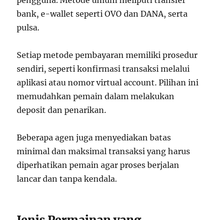
bank, e-wallet seperti OVO dan DANA, serta
pulsa.
Setiap metode pembayaran memiliki prosedur
sendiri, seperti konfirmasi transaksi melalui
aplikasi atau nomor virtual account. Pilihan ini
memudahkan pemain dalam melakukan
deposit dan penarikan.
Beberapa agen juga menyediakan batas
minimal dan maksimal transaksi yang harus
diperhatikan pemain agar proses berjalan
lancar dan tanpa kendala.
Jenis Permainan yang