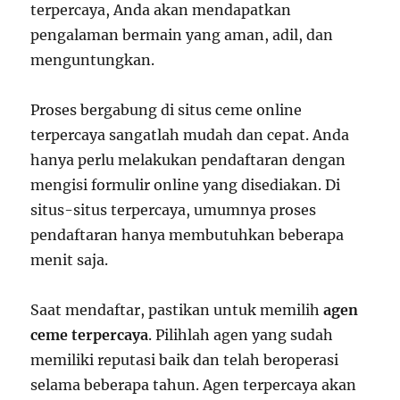
terpercaya, Anda akan mendapatkan
pengalaman bermain yang aman, adil, dan
menguntungkan.
Proses bergabung di situs ceme online
terpercaya sangatlah mudah dan cepat. Anda
hanya perlu melakukan pendaftaran dengan
mengisi formulir online yang disediakan. Di
situs-situs terpercaya, umumnya proses
pendaftaran hanya membutuhkan beberapa
menit saja.
Saat mendaftar, pastikan untuk memilih
agen
ceme terpercaya
. Pilihlah agen yang sudah
memiliki reputasi baik dan telah beroperasi
selama beberapa tahun. Agen terpercaya akan