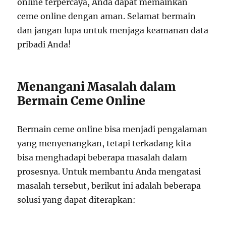
online terpercaya, Anda dapat memainkan
ceme online dengan aman. Selamat bermain
dan jangan lupa untuk menjaga keamanan data
pribadi Anda!
Menangani Masalah dalam
Bermain Ceme Online
Bermain ceme online bisa menjadi pengalaman
yang menyenangkan, tetapi terkadang kita
bisa menghadapi beberapa masalah dalam
prosesnya. Untuk membantu Anda mengatasi
masalah tersebut, berikut ini adalah beberapa
solusi yang dapat diterapkan: