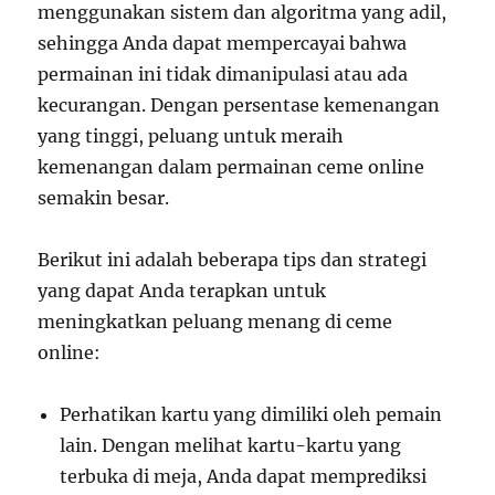
menggunakan sistem dan algoritma yang adil,
sehingga Anda dapat mempercayai bahwa
permainan ini tidak dimanipulasi atau ada
kecurangan. Dengan persentase kemenangan
yang tinggi, peluang untuk meraih
kemenangan dalam permainan ceme online
semakin besar.
Berikut ini adalah beberapa tips dan strategi
yang dapat Anda terapkan untuk
meningkatkan peluang menang di ceme
online:
Perhatikan kartu yang dimiliki oleh pemain
lain. Dengan melihat kartu-kartu yang
terbuka di meja, Anda dapat memprediksi