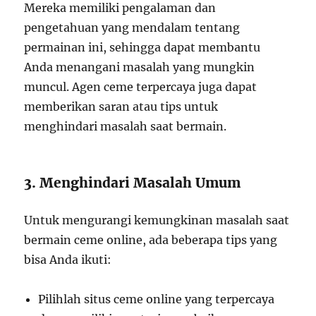
Mereka memiliki pengalaman dan
pengetahuan yang mendalam tentang
permainan ini, sehingga dapat membantu
Anda menangani masalah yang mungkin
muncul. Agen ceme terpercaya juga dapat
memberikan saran atau tips untuk
menghindari masalah saat bermain.
3. Menghindari Masalah Umum
Untuk mengurangi kemungkinan masalah saat
bermain ceme online, ada beberapa tips yang
bisa Anda ikuti:
Pilihlah situs ceme online yang terpercaya