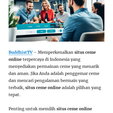
BuddhistTV
– Memperkenalkan
situs ceme
online
terpercaya di Indonesia yang
menyediakan permainan ceme yang menarik
dan aman. Jika Anda adalah penggemar ceme
dan mencari pengalaman bermain yang
terbaik,
situs ceme online
adalah pilihan yang
tepat.
Penting untuk memilih
situs ceme online