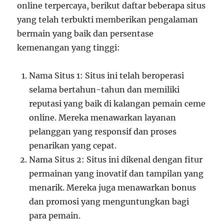
online terpercaya, berikut daftar beberapa situs
yang telah terbukti memberikan pengalaman
bermain yang baik dan persentase
kemenangan yang tinggi:
Nama Situs 1: Situs ini telah beroperasi
selama bertahun-tahun dan memiliki
reputasi yang baik di kalangan pemain ceme
online. Mereka menawarkan layanan
pelanggan yang responsif dan proses
penarikan yang cepat.
Nama Situs 2: Situs ini dikenal dengan fitur
permainan yang inovatif dan tampilan yang
menarik. Mereka juga menawarkan bonus
dan promosi yang menguntungkan bagi
para pemain.