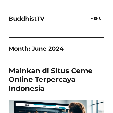
BuddhistTV
MENU
Month:
June 2024
Mainkan di Situs Ceme
Online Terpercaya
Indonesia