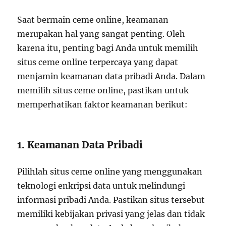
Saat bermain ceme online, keamanan
merupakan hal yang sangat penting. Oleh
karena itu, penting bagi Anda untuk memilih
situs ceme online terpercaya yang dapat
menjamin keamanan data pribadi Anda. Dalam
memilih situs ceme online, pastikan untuk
memperhatikan faktor keamanan berikut:
1. Keamanan Data Pribadi
Pilihlah situs ceme online yang menggunakan
teknologi enkripsi data untuk melindungi
informasi pribadi Anda. Pastikan situs tersebut
memiliki kebijakan privasi yang jelas dan tidak