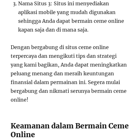
Nama Situs 3: Situs ini menyediakan
aplikasi mobile yang mudah digunakan
sehingga Anda dapat bermain ceme online
kapan saja dan di mana saja.
Dengan bergabung di situs ceme online
terpercaya dan mengikuti tips dan strategi
yang kami bagikan, Anda dapat meningkatkan
peluang menang dan meraih keuntungan
finansial dalam permainan ini. Segera mulai
bergabung dan nikmati serunya bermain ceme
online!
Keamanan dalam Bermain Ceme
Online