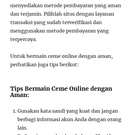
menyediakan metode pembayaran yang aman
dan terjamin. Pilihlah situs dengan layanan
transaksi yang sudah terverifikasi dan
menggunakan metode pembayaran yang
terpercaya.
Untuk bermain ceme online dengan aman,
perhatikan juga tips berikut:
Tips Bermain Ceme Online dengan
Aman:
Gunakan kata sandi yang kuat dan jangan
berbagi informasi akun Anda dengan orang
lain.