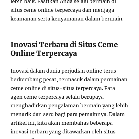
lebih baik. Pastikan Anda selalu bermain di
situs ceme online terpercaya dan menjaga
keamanan serta kenyamanan dalam bermain.
Inovasi Terbaru di Situs Ceme
Online Terpercaya
Inovasi dalam dunia perjudian online terus
berkembang pesat, termasuk dalam permainan
ceme online di situs-situs terpercaya. Para
agen ceme terpercaya selalu berupaya
menghadirkan pengalaman bermain yang lebih
menarik dan seru bagi para pemainnya. Dalam
artikel ini, kita akan membahas beberapa
inovasi terbaru yang ditawarkan oleh situs