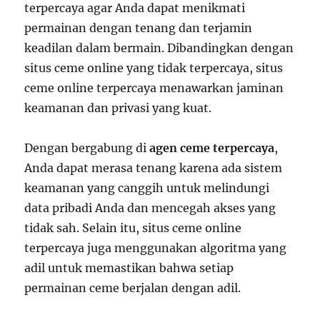
terpercaya agar Anda dapat menikmati
permainan dengan tenang dan terjamin
keadilan dalam bermain. Dibandingkan dengan
situs ceme online yang tidak terpercaya, situs
ceme online terpercaya menawarkan jaminan
keamanan dan privasi yang kuat.
Dengan bergabung di
agen ceme terpercaya
,
Anda dapat merasa tenang karena ada sistem
keamanan yang canggih untuk melindungi
data pribadi Anda dan mencegah akses yang
tidak sah. Selain itu, situs ceme online
terpercaya juga menggunakan algoritma yang
adil untuk memastikan bahwa setiap
permainan ceme berjalan dengan adil.