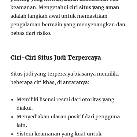
keamanan. Mengetahui
ciri situs yang aman
adalah langkah awal untuk memastikan
pengalaman bermain yang menyenangkan dan
bebas dari risiko.
Ciri-Ciri Situs Judi Terpercaya
Situs judi yang terpercaya biasanya memiliki
beberapa ciri khas, di antaranya:
Memiliki lisensi resmi dari otoritas yang
diakui.
Menyediakan ulasan positif dari pengguna
lain.
Sistem keamanan yang kuat untuk