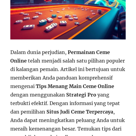
Dalam dunia perjudian,
Permainan Ceme
Online
telah menjadi salah satu pilihan populer
di kalangan pemain. Artikel ini bertujuan untuk
memberikan Anda panduan komprehensif
mengenai
Tips Menang Main Ceme Online
dengan menggunakan
Strategi Pro
yang
terbukti efektif. Dengan informasi yang tepat
dan pemilihan
Situs Judi Ceme Terpercaya
,
Anda dapat meningkatkan peluang Anda untuk
meraih kemenangan besar. Temukan tips dari