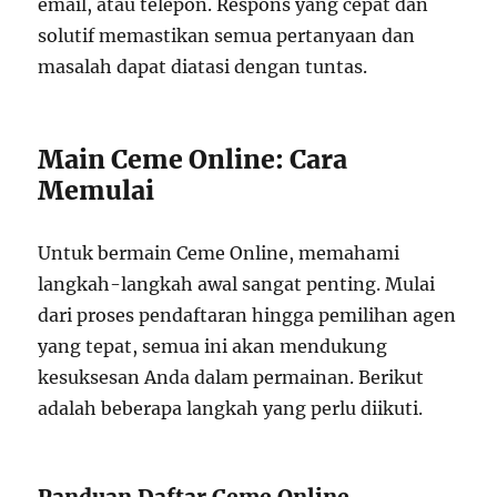
email, atau telepon. Respons yang cepat dan
solutif memastikan semua pertanyaan dan
masalah dapat diatasi dengan tuntas.
Main Ceme Online: Cara
Memulai
Untuk bermain Ceme Online, memahami
langkah-langkah awal sangat penting. Mulai
dari proses pendaftaran hingga pemilihan agen
yang tepat, semua ini akan mendukung
kesuksesan Anda dalam permainan. Berikut
adalah beberapa langkah yang perlu diikuti.
Panduan Daftar Ceme Online