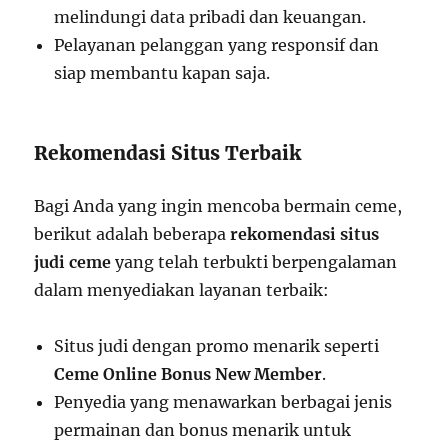
melindungi data pribadi dan keuangan.
Pelayanan pelanggan yang responsif dan
siap membantu kapan saja.
Rekomendasi Situs Terbaik
Bagi Anda yang ingin mencoba bermain ceme,
berikut adalah beberapa
rekomendasi situs
judi ceme
yang telah terbukti berpengalaman
dalam menyediakan layanan terbaik:
Situs judi dengan promo menarik seperti
Ceme Online Bonus New Member
.
Penyedia yang menawarkan berbagai jenis
permainan dan bonus menarik untuk