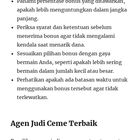
Pahami persentase bonus yang ditawarkan,
apakah lebih menguntungkan dalam jangka
panjang.
Periksa syarat dan ketentuan sebelum
menerima bonus agar tidak mengalami
kendala saat menarik dana.
Sesuaikan pilihan bonus dengan gaya
bermain Anda, seperti apakah lebih sering
bermain dalam jumlah kecil atau besar.
Perhatikan apakah ada batasan waktu untuk
menggunakan bonus tersebut agar tidak
terlewatkan.
Agen Judi Ceme Terbaik