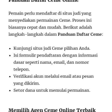
Pemain perlu mendaftar di situs judi yang
menyediakan permainan Ceme. Proses ini
biasanya cepat dan mudah. Berikut adalah
langkah-langkah dalam
Panduan Daftar Ceme
:
Kunjungi situs judi Ceme pilihan Anda.
Isi formulir pendaftaran dengan informasi
dasar seperti nama, email, dan nomor
telepon.
Verifikasi akun melalui email atau pesan
yang dikirim.
Setor dana untuk memulai permainan.
Memilih Agen Ceme Online Terbaik