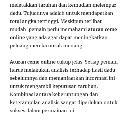
meletakkan taruhan dan kemudian melempar
dadu. Tujuannya adalah untuk mendapatkan
total angka tertinggi. Meskipun terlihat
mudah, pemain perlu memahami
aturan ceme
online
yang ada agar dapat meningkatkan
peluang mereka untuk menang.
Aturan ceme online
cukup jelas. Setiap pemain
harus melakukan analisis terhadap hasil dadu
sebelumnya dan memanfaatkan informasi ini
untuk mengambil keputusan taruhan.
Kombinasi antara keberuntungan dan
keterampilan analisis sangat diperlukan untuk
sukses dalam permainan ini.