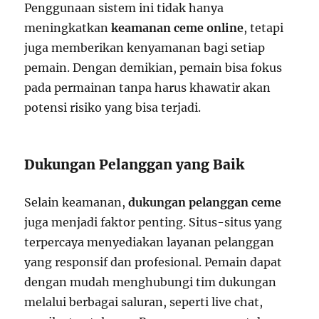
Penggunaan sistem ini tidak hanya
meningkatkan
keamanan ceme online
, tetapi
juga memberikan kenyamanan bagi setiap
pemain. Dengan demikian, pemain bisa fokus
pada permainan tanpa harus khawatir akan
potensi risiko yang bisa terjadi.
Dukungan Pelanggan yang Baik
Selain keamanan,
dukungan pelanggan ceme
juga menjadi faktor penting. Situs-situs yang
terpercaya menyediakan layanan pelanggan
yang responsif dan profesional. Pemain dapat
dengan mudah menghubungi tim dukungan
melalui berbagai saluran, seperti live chat,