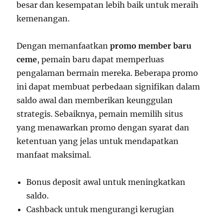
besar dan kesempatan lebih baik untuk meraih
kemenangan.
Dengan memanfaatkan
promo member baru
ceme
, pemain baru dapat memperluas
pengalaman bermain mereka. Beberapa promo
ini dapat membuat perbedaan signifikan dalam
saldo awal dan memberikan keunggulan
strategis. Sebaiknya, pemain memilih situs
yang menawarkan promo dengan syarat dan
ketentuan yang jelas untuk mendapatkan
manfaat maksimal.
Bonus deposit awal untuk meningkatkan
saldo.
Cashback untuk mengurangi kerugian