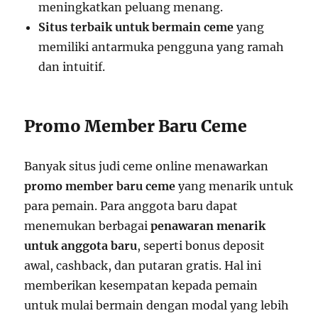
meningkatkan peluang menang.
Situs terbaik untuk bermain ceme
yang
memiliki antarmuka pengguna yang ramah
dan intuitif.
Promo Member Baru Ceme
Banyak situs judi ceme online menawarkan
promo member baru ceme
yang menarik untuk
para pemain. Para anggota baru dapat
menemukan berbagai
penawaran menarik
untuk anggota baru
, seperti bonus deposit
awal, cashback, dan putaran gratis. Hal ini
memberikan kesempatan kepada pemain
untuk mulai bermain dengan modal yang lebih