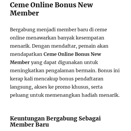
Ceme Online Bonus New
Member
Bergabung menjadi member baru di ceme
online menawarkan banyak kesempatan
menarik. Dengan mendaftar, pemain akan
mendapatkan
Ceme Online Bonus New
Member
yang dapat digunakan untuk
meningkatkan pengalaman bermain. Bonus ini
kerap kali mencakup bonus pendaftaran
langsung, akses ke promo khusus, serta
peluang untuk memenangkan hadiah menarik.
Keuntungan Bergabung Sebagai
Member Baru