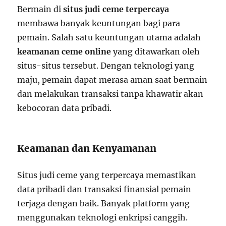
Bermain di
situs judi ceme terpercaya
membawa banyak keuntungan bagi para
pemain. Salah satu keuntungan utama adalah
keamanan ceme online
yang ditawarkan oleh
situs-situs tersebut. Dengan teknologi yang
maju, pemain dapat merasa aman saat bermain
dan melakukan transaksi tanpa khawatir akan
kebocoran data pribadi.
Keamanan dan Kenyamanan
Situs judi ceme yang terpercaya memastikan
data pribadi dan transaksi finansial pemain
terjaga dengan baik. Banyak platform yang
menggunakan teknologi enkripsi canggih.