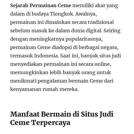
Sejarah Permainan Ceme
memiliki akar yang
dalam di budaya Tiongkok. Awalnya,
permainan ini dimainkan secara tradisional
sebelum masuk ke dalam dunia digital. Seiring
dengan meningkatnya popularitasnya,
permainan Ceme diadopsi di berbagai negara,
termasuk Indonesia. Saat ini, banyak situs judi
menyediakan permainan ini secara online,
memungkinkan lebih banyak orang untuk
menikmati pengalaman bermain Ceme dari
kenyamanan rumah mereka.
Manfaat Bermain di Situs Judi
Ceme Terpercaya