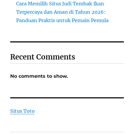
Cara Memilih Situs Judi Tembak Ikan
Terpercaya dan Aman di Tahun 2026:
Panduan Praktis untuk Pemain Pemula
Recent Comments
No comments to show.
Situs Toto