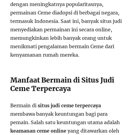
dengan meningkatnya popularitasnya,
permainan Ceme diadopsi di berbagai negara,
termasuk Indonesia. Saat ini, banyak situs judi
menyediakan permainan ini secara online,
memungkinkan lebih banyak orang untuk
menikmati pengalaman bermain Ceme dari
kenyamanan rumah mereka.
Manfaat Bermain di Situs Judi
Ceme Terpercaya
Bermain di
situs judi ceme terpercaya
membawa banyak keuntungan bagi para
pemain. Salah satu keuntungan utama adalah
keamanan ceme online
yang ditawarkan oleh