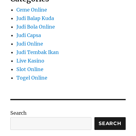
Ceme Online
Judi Balap Kuda
Judi Bola Online
Judi Capsa
Judi Online
Judi Tembak Ikan
Live Kasino
Slot Online
Togel Online
Search
SEARCH