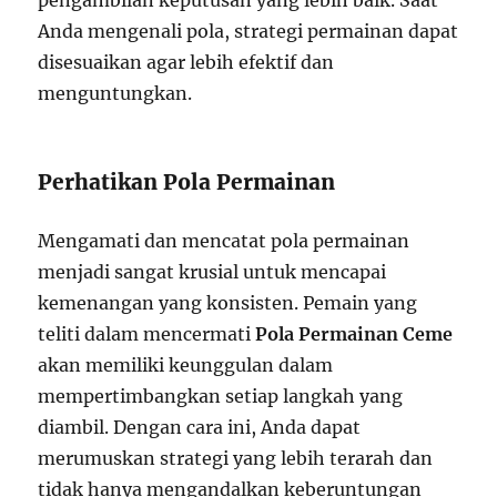
Anda mengenali pola, strategi permainan dapat
disesuaikan agar lebih efektif dan
menguntungkan.
Perhatikan Pola Permainan
Mengamati dan mencatat pola permainan
menjadi sangat krusial untuk mencapai
kemenangan yang konsisten. Pemain yang
teliti dalam mencermati
Pola Permainan Ceme
akan memiliki keunggulan dalam
mempertimbangkan setiap langkah yang
diambil. Dengan cara ini, Anda dapat
merumuskan strategi yang lebih terarah dan
tidak hanya mengandalkan keberuntungan