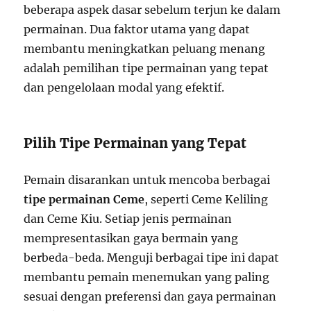
beberapa aspek dasar sebelum terjun ke dalam
permainan. Dua faktor utama yang dapat
membantu meningkatkan peluang menang
adalah pemilihan tipe permainan yang tepat
dan pengelolaan modal yang efektif.
Pilih Tipe Permainan yang Tepat
Pemain disarankan untuk mencoba berbagai
tipe permainan Ceme
, seperti Ceme Keliling
dan Ceme Kiu. Setiap jenis permainan
mempresentasikan gaya bermain yang
berbeda-beda. Menguji berbagai tipe ini dapat
membantu pemain menemukan yang paling
sesuai dengan preferensi dan gaya permainan