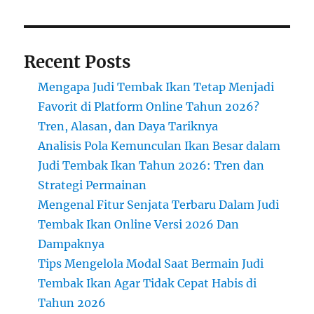
Recent Posts
Mengapa Judi Tembak Ikan Tetap Menjadi
Favorit di Platform Online Tahun 2026?
Tren, Alasan, dan Daya Tariknya
Analisis Pola Kemunculan Ikan Besar dalam
Judi Tembak Ikan Tahun 2026: Tren dan
Strategi Permainan
Mengenal Fitur Senjata Terbaru Dalam Judi
Tembak Ikan Online Versi 2026 Dan
Dampaknya
Tips Mengelola Modal Saat Bermain Judi
Tembak Ikan Agar Tidak Cepat Habis di
Tahun 2026