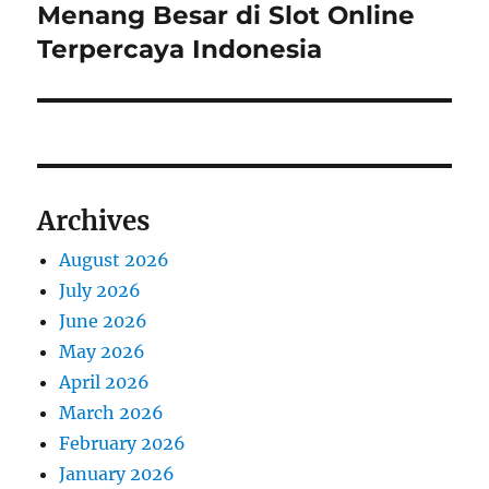
Menang Besar di Slot Online
Next
post:
Terpercaya Indonesia
Archives
August 2026
July 2026
June 2026
May 2026
April 2026
March 2026
February 2026
January 2026