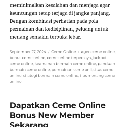
meminimalkan kesalahan dan menjaga agar
keuntungan tetap terjaga di jangka panjang.
Dengan kombinasi perhatian pada pola
permainan dan kedisiplinan, peluang untuk
menang semakin terbuka lebar.
Posted
Categories
Tags
September 27, 2024
Ceme Online
agen ceme online
,
on
bonus ceme online
,
ceme online terpercaya
,
jackpot
ceme online
,
keamanan bermain ceme online
,
panduan
bermain ceme online
,
permainan ceme onli
,
situs ceme
online
,
strategi bermain ceme online
,
tips menang ceme
online
Dapatkan Ceme Online
Bonus New Member
Sekarang