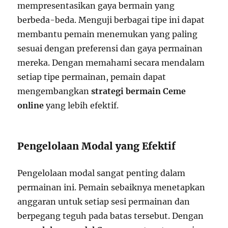
mempresentasikan gaya bermain yang
berbeda-beda. Menguji berbagai tipe ini dapat
membantu pemain menemukan yang paling
sesuai dengan preferensi dan gaya permainan
mereka. Dengan memahami secara mendalam
setiap tipe permainan, pemain dapat
mengembangkan
strategi bermain Ceme
online
yang lebih efektif.
Pengelolaan Modal yang Efektif
Pengelolaan modal sangat penting dalam
permainan ini. Pemain sebaiknya menetapkan
anggaran untuk setiap sesi permainan dan
berpegang teguh pada batas tersebut. Dengan