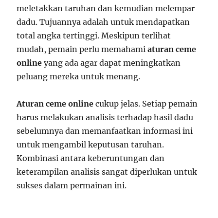
meletakkan taruhan dan kemudian melempar
dadu. Tujuannya adalah untuk mendapatkan
total angka tertinggi. Meskipun terlihat
mudah, pemain perlu memahami
aturan ceme
online
yang ada agar dapat meningkatkan
peluang mereka untuk menang.
Aturan ceme online
cukup jelas. Setiap pemain
harus melakukan analisis terhadap hasil dadu
sebelumnya dan memanfaatkan informasi ini
untuk mengambil keputusan taruhan.
Kombinasi antara keberuntungan dan
keterampilan analisis sangat diperlukan untuk
sukses dalam permainan ini.