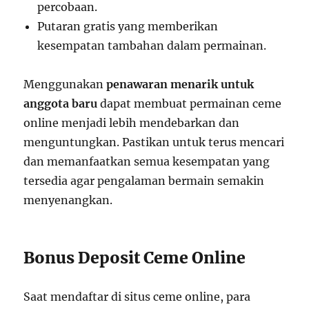
percobaan.
Putaran gratis yang memberikan
kesempatan tambahan dalam permainan.
Menggunakan
penawaran menarik untuk
anggota baru
dapat membuat permainan ceme
online menjadi lebih mendebarkan dan
menguntungkan. Pastikan untuk terus mencari
dan memanfaatkan semua kesempatan yang
tersedia agar pengalaman bermain semakin
menyenangkan.
Bonus Deposit Ceme Online
Saat mendaftar di situs ceme online, para