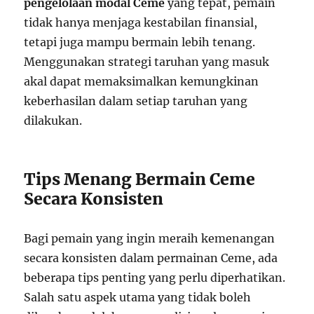
pengelolaan modal Ceme
yang tepat, pemain
tidak hanya menjaga kestabilan finansial,
tetapi juga mampu bermain lebih tenang.
Menggunakan strategi taruhan yang masuk
akal dapat memaksimalkan kemungkinan
keberhasilan dalam setiap taruhan yang
dilakukan.
Tips Menang Bermain Ceme
Secara Konsisten
Bagi pemain yang ingin meraih kemenangan
secara konsisten dalam permainan Ceme, ada
beberapa tips penting yang perlu diperhatikan.
Salah satu aspek utama yang tidak boleh