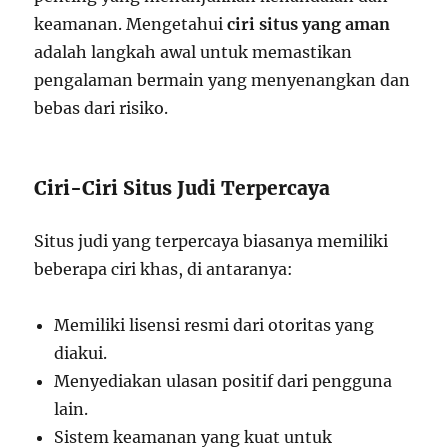
keamanan. Mengetahui
ciri situs yang aman
adalah langkah awal untuk memastikan
pengalaman bermain yang menyenangkan dan
bebas dari risiko.
Ciri-Ciri Situs Judi Terpercaya
Situs judi yang terpercaya biasanya memiliki
beberapa ciri khas, di antaranya:
Memiliki lisensi resmi dari otoritas yang
diakui.
Menyediakan ulasan positif dari pengguna
lain.
Sistem keamanan yang kuat untuk