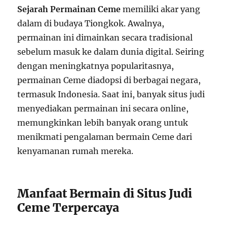
Sejarah Permainan Ceme
memiliki akar yang
dalam di budaya Tiongkok. Awalnya,
permainan ini dimainkan secara tradisional
sebelum masuk ke dalam dunia digital. Seiring
dengan meningkatnya popularitasnya,
permainan Ceme diadopsi di berbagai negara,
termasuk Indonesia. Saat ini, banyak situs judi
menyediakan permainan ini secara online,
memungkinkan lebih banyak orang untuk
menikmati pengalaman bermain Ceme dari
kenyamanan rumah mereka.
Manfaat Bermain di Situs Judi
Ceme Terpercaya