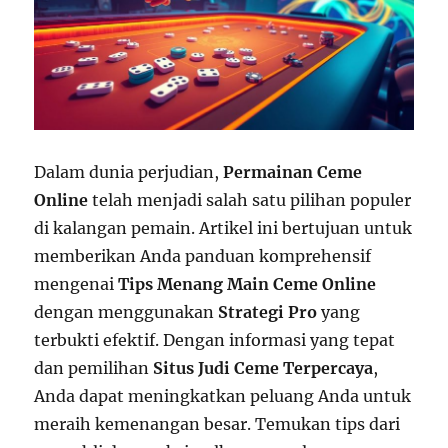
Dalam dunia perjudian,
Permainan Ceme
Online
telah menjadi salah satu pilihan populer
di kalangan pemain. Artikel ini bertujuan untuk
memberikan Anda panduan komprehensif
mengenai
Tips Menang Main Ceme Online
dengan menggunakan
Strategi Pro
yang
terbukti efektif. Dengan informasi yang tepat
dan pemilihan
Situs Judi Ceme Terpercaya
,
Anda dapat meningkatkan peluang Anda untuk
meraih kemenangan besar. Temukan tips dari