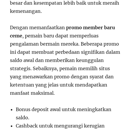
besar dan kesempatan lebih baik untuk meraih
kemenangan.
Dengan memanfaatkan
promo member baru
ceme
, pemain baru dapat memperluas
pengalaman bermain mereka. Beberapa promo
ini dapat membuat perbedaan signifikan dalam
saldo awal dan memberikan keunggulan
strategis. Sebaiknya, pemain memilih situs
yang menawarkan promo dengan syarat dan
ketentuan yang jelas untuk mendapatkan
manfaat maksimal.
Bonus deposit awal untuk meningkatkan
saldo.
Cashback untuk mengurangi kerugian