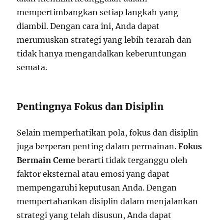
mempertimbangkan setiap langkah yang
diambil. Dengan cara ini, Anda dapat
merumuskan strategi yang lebih terarah dan
tidak hanya mengandalkan keberuntungan
semata.
Pentingnya Fokus dan Disiplin
Selain memperhatikan pola, fokus dan disiplin
juga berperan penting dalam permainan.
Fokus
Bermain Ceme
berarti tidak terganggu oleh
faktor eksternal atau emosi yang dapat
mempengaruhi keputusan Anda. Dengan
mempertahankan disiplin dalam menjalankan
strategi yang telah disusun, Anda dapat