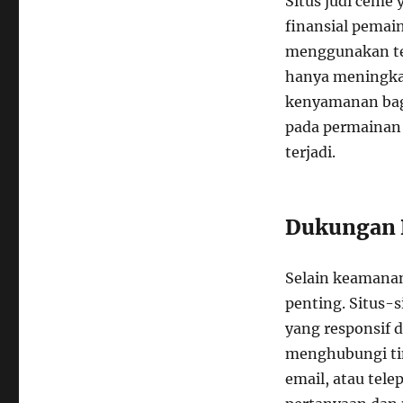
Situs judi ceme
finansial pemai
menggunakan tek
hanya meningk
kenyamanan bagi
pada permainan 
terjadi.
Dukungan 
Selain keamana
penting. Situs-
yang responsif 
menghubungi tim
email, atau tel