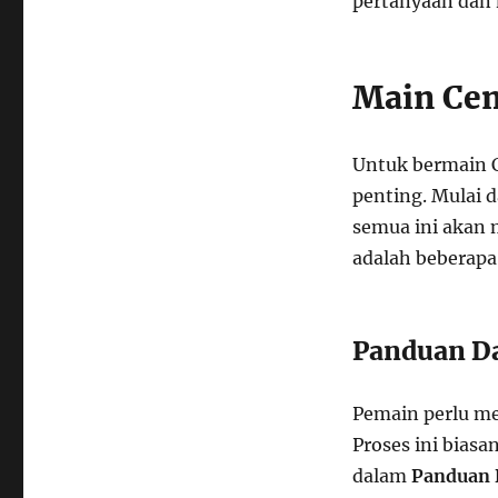
pertanyaan dan 
Main Cem
Untuk bermain 
penting. Mulai 
semua ini akan
adalah beberapa 
Panduan Da
Pemain perlu me
Proses ini bias
dalam
Panduan 