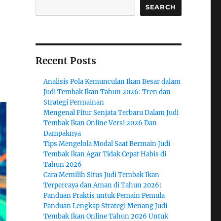
SEARCH
Recent Posts
Analisis Pola Kemunculan Ikan Besar dalam
Judi Tembak Ikan Tahun 2026: Tren dan
Strategi Permainan
Mengenal Fitur Senjata Terbaru Dalam Judi
Tembak Ikan Online Versi 2026 Dan
Dampaknya
Tips Mengelola Modal Saat Bermain Judi
Tembak Ikan Agar Tidak Cepat Habis di
Tahun 2026
Cara Memilih Situs Judi Tembak Ikan
Terpercaya dan Aman di Tahun 2026:
Panduan Praktis untuk Pemain Pemula
Panduan Lengkap Strategi Menang Judi
Tembak Ikan Online Tahun 2026 Untuk