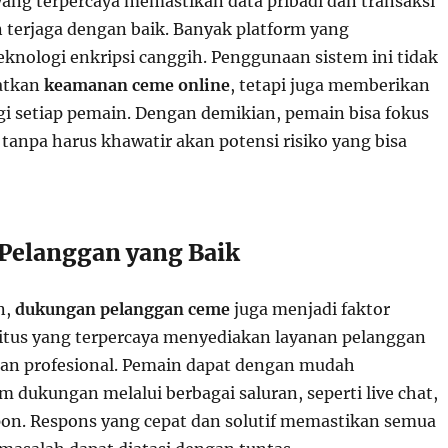
 yang terpercaya memastikan data pribadi dan transaksi
n terjaga dengan baik. Banyak platform yang
nologi enkripsi canggih. Penggunaan sistem ini tidak
atkan
keamanan ceme online
, tetapi juga memberikan
 setiap pemain. Dengan demikian, pemain bisa fokus
tanpa harus khawatir akan potensi risiko yang bisa
Pelanggan yang Baik
n,
dukungan pelanggan ceme
juga menjadi faktor
situs yang terpercaya menyediakan layanan pelanggan
dan profesional. Pemain dapat dengan mudah
 dukungan melalui berbagai saluran, seperti live chat,
epon. Respons yang cepat dan solutif memastikan semua