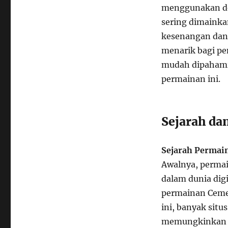
menggunakan dom
sering dimainka
kesenangan dan 
menarik bagi pe
mudah dipahami,
permainan ini.
Sejarah da
Sejarah Permai
Awalnya, permai
dalam dunia dig
permainan Ceme 
ini, banyak situ
memungkinkan l