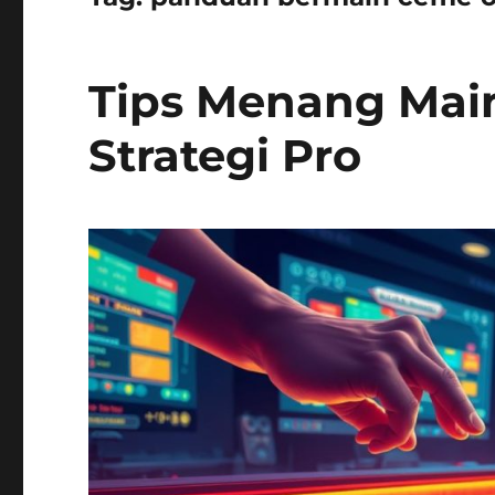
Tips Menang Mai
Strategi Pro