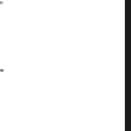
in
n
pa