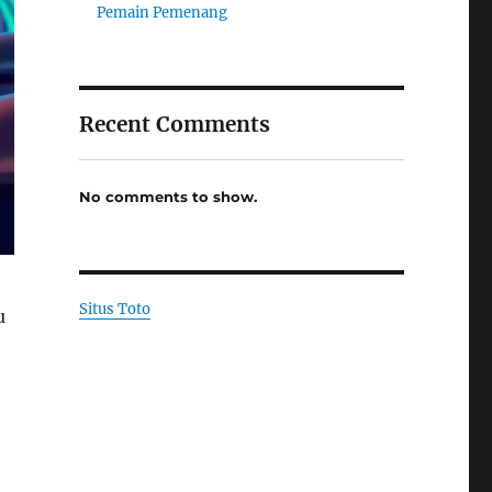
Pemain Pemenang
Recent Comments
No comments to show.
Situs Toto
u
,