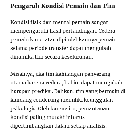
Pengaruh Kondisi Pemain dan Tim
Kondisi fisik dan mental pemain sangat
mempengaruhi hasil pertandingan. Cedera
pemain kunci atau dipindahkannya pemain
selama periode transfer dapat mengubah
dinamika tim secara keseluruhan.
Misalnya, jika tim kehilangan penyerang
utama karena cedera, hal ini dapat mengubah
harapan prediksi. Bahkan, tim yang bermain di
kandang cenderung memiliki keunggulan
psikologis. Oleh karena itu, pemantauan
kondisi paling mutakhir harus
dipertimbangkan dalam setiap analisis.