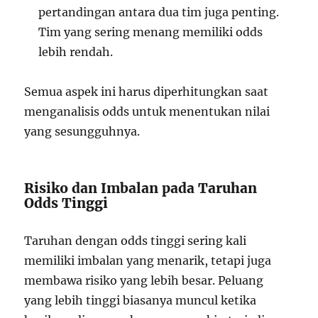
pertandingan antara dua tim juga penting.
Tim yang sering menang memiliki odds
lebih rendah.
Semua aspek ini harus diperhitungkan saat
menganalisis odds untuk menentukan nilai
yang sesungguhnya.
Risiko dan Imbalan pada Taruhan
Odds Tinggi
Taruhan dengan odds tinggi sering kali
memiliki imbalan yang menarik, tetapi juga
membawa risiko yang lebih besar. Peluang
yang lebih tinggi biasanya muncul ketika