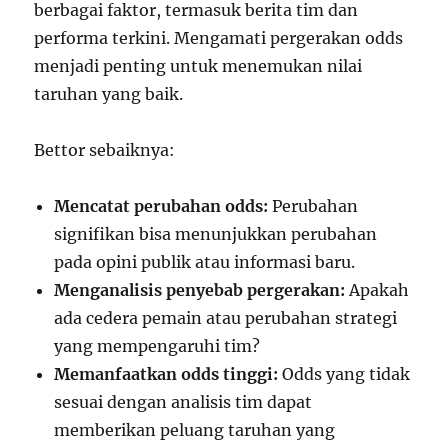
berbagai faktor, termasuk berita tim dan
performa terkini. Mengamati pergerakan odds
menjadi penting untuk menemukan nilai
taruhan yang baik.
Bettor sebaiknya:
Mencatat perubahan odds:
Perubahan
signifikan bisa menunjukkan perubahan
pada opini publik atau informasi baru.
Menganalisis penyebab pergerakan:
Apakah
ada cedera pemain atau perubahan strategi
yang mempengaruhi tim?
Memanfaatkan odds tinggi:
Odds yang tidak
sesuai dengan analisis tim dapat
memberikan peluang taruhan yang