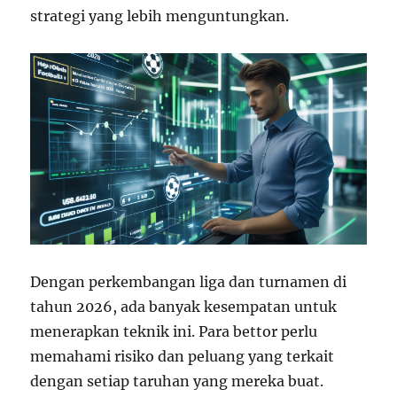
strategi yang lebih menguntungkan.
Dengan perkembangan liga dan turnamen di
tahun 2026, ada banyak kesempatan untuk
menerapkan teknik ini. Para bettor perlu
memahami risiko dan peluang yang terkait
dengan setiap taruhan yang mereka buat.