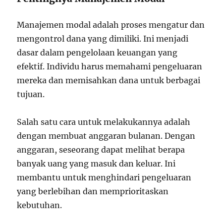
Manajemen modal adalah proses mengatur dan
mengontrol dana yang dimiliki. Ini menjadi
dasar dalam pengelolaan keuangan yang
efektif. Individu harus memahami pengeluaran
mereka dan memisahkan dana untuk berbagai
tujuan.
Salah satu cara untuk melakukannya adalah
dengan membuat anggaran bulanan. Dengan
anggaran, seseorang dapat melihat berapa
banyak uang yang masuk dan keluar. Ini
membantu untuk menghindari pengeluaran
yang berlebihan dan memprioritaskan
kebutuhan.