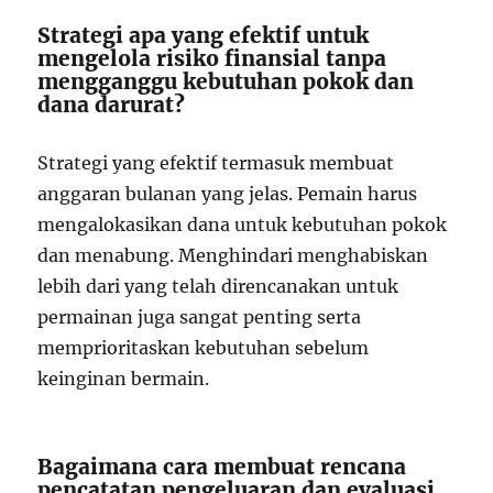
Strategi apa yang efektif untuk
mengelola risiko finansial tanpa
mengganggu kebutuhan pokok dan
dana darurat?
Strategi yang efektif termasuk membuat
anggaran bulanan yang jelas. Pemain harus
mengalokasikan dana untuk kebutuhan pokok
dan menabung. Menghindari menghabiskan
lebih dari yang telah direncanakan untuk
permainan juga sangat penting serta
memprioritaskan kebutuhan sebelum
keinginan bermain.
Bagaimana cara membuat rencana
pencatatan pengeluaran dan evaluasi