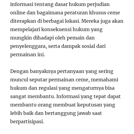
informasi tentang dasar hukum perjudian
online dan bagaimana peraturan khusus ceme
diterapkan di berbagai lokasi. Mereka juga akan
mempelajari konsekuensi hukum yang
mungkin dihadapi oleh pemain dan
penyelenggara, serta dampak sosial dari
permainan ini.
Dengan banyaknya pertanyaan yang sering
muncul seputar permainan ceme, memahami
hukum dan regulasi yang mengaturnya bisa
sangat membantu. Informasi yang tepat dapat
membantu orang membuat keputusan yang
lebih baik dan bertanggung jawab saat
berpartisipasi.