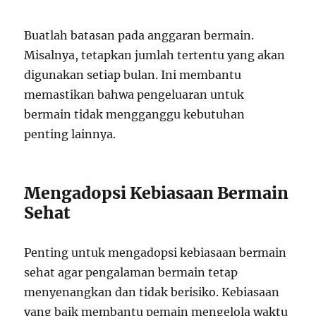
Buatlah batasan pada anggaran bermain.
Misalnya, tetapkan jumlah tertentu yang akan
digunakan setiap bulan. Ini membantu
memastikan bahwa pengeluaran untuk
bermain tidak mengganggu kebutuhan
penting lainnya.
Mengadopsi Kebiasaan Bermain
Sehat
Penting untuk mengadopsi kebiasaan bermain
sehat agar pengalaman bermain tetap
menyenangkan dan tidak berisiko. Kebiasaan
yang baik membantu pemain mengelola waktu