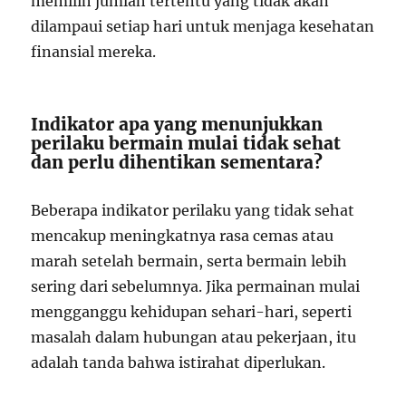
memilih jumlah tertentu yang tidak akan
dilampaui setiap hari untuk menjaga kesehatan
finansial mereka.
Indikator apa yang menunjukkan
perilaku bermain mulai tidak sehat
dan perlu dihentikan sementara?
Beberapa indikator perilaku yang tidak sehat
mencakup meningkatnya rasa cemas atau
marah setelah bermain, serta bermain lebih
sering dari sebelumnya. Jika permainan mulai
mengganggu kehidupan sehari-hari, seperti
masalah dalam hubungan atau pekerjaan, itu
adalah tanda bahwa istirahat diperlukan.