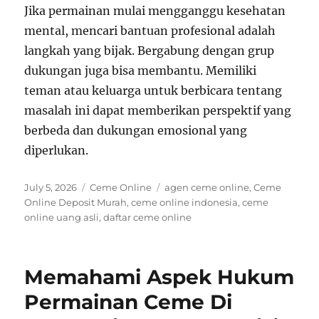
Jika permainan mulai mengganggu kesehatan
mental, mencari bantuan profesional adalah
langkah yang bijak. Bergabung dengan grup
dukungan juga bisa membantu. Memiliki
teman atau keluarga untuk berbicara tentang
masalah ini dapat memberikan perspektif yang
berbeda dan dukungan emosional yang
diperlukan.
Posted
Categories
Tags
July 5, 2026
Ceme Online
agen ceme online
,
Ceme
on
Online Deposit Murah
,
ceme online indonesia
,
ceme
online uang asli
,
daftar ceme online
Memahami Aspek Hukum
Permainan Ceme Di