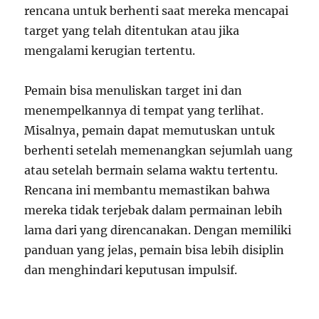
rencana untuk berhenti saat mereka mencapai
target yang telah ditentukan atau jika
mengalami kerugian tertentu.
Pemain bisa menuliskan target ini dan
menempelkannya di tempat yang terlihat.
Misalnya, pemain dapat memutuskan untuk
berhenti setelah memenangkan sejumlah uang
atau setelah bermain selama waktu tertentu.
Rencana ini membantu memastikan bahwa
mereka tidak terjebak dalam permainan lebih
lama dari yang direncanakan. Dengan memiliki
panduan yang jelas, pemain bisa lebih disiplin
dan menghindari keputusan impulsif.