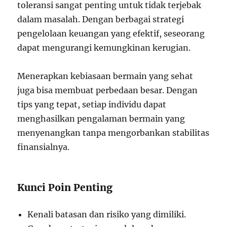
toleransi sangat penting untuk tidak terjebak
dalam masalah. Dengan berbagai strategi
pengelolaan keuangan yang efektif, seseorang
dapat mengurangi kemungkinan kerugian.
Menerapkan kebiasaan bermain yang sehat
juga bisa membuat perbedaan besar. Dengan
tips yang tepat, setiap individu dapat
menghasilkan pengalaman bermain yang
menyenangkan tanpa mengorbankan stabilitas
finansialnya.
Kunci Poin Penting
Kenali batasan dan risiko yang dimiliki.