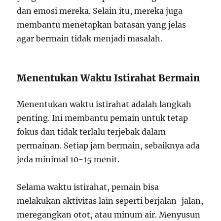
dan emosi mereka. Selain itu, mereka juga
membantu menetapkan batasan yang jelas
agar bermain tidak menjadi masalah.
Menentukan Waktu Istirahat Bermain
Menentukan waktu istirahat adalah langkah
penting. Ini membantu pemain untuk tetap
fokus dan tidak terlalu terjebak dalam
permainan. Setiap jam bermain, sebaiknya ada
jeda minimal 10-15 menit.
Selama waktu istirahat, pemain bisa
melakukan aktivitas lain seperti berjalan-jalan,
meregangkan otot, atau minum air. Menyusun