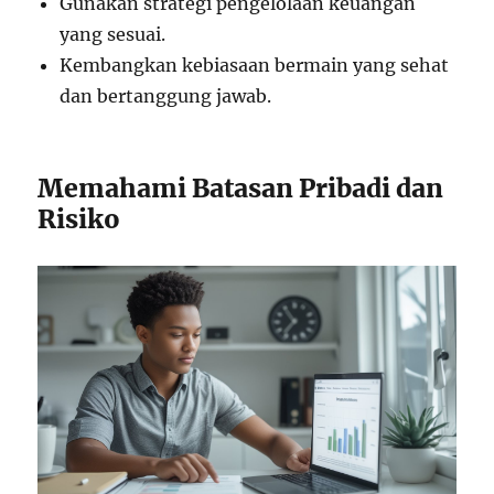
Gunakan strategi pengelolaan keuangan
yang sesuai.
Kembangkan kebiasaan bermain yang sehat
dan bertanggung jawab.
Memahami Batasan Pribadi dan
Risiko