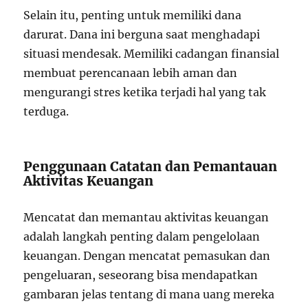
Selain itu, penting untuk memiliki dana
darurat. Dana ini berguna saat menghadapi
situasi mendesak. Memiliki cadangan finansial
membuat perencanaan lebih aman dan
mengurangi stres ketika terjadi hal yang tak
terduga.
Penggunaan Catatan dan Pemantauan
Aktivitas Keuangan
Mencatat dan memantau aktivitas keuangan
adalah langkah penting dalam pengelolaan
keuangan. Dengan mencatat pemasukan dan
pengeluaran, seseorang bisa mendapatkan
gambaran jelas tentang di mana uang mereka