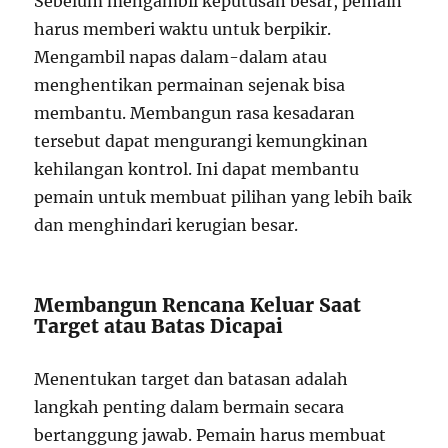
Sebelum mengambil keputusan besar, pemain
harus memberi waktu untuk berpikir.
Mengambil napas dalam-dalam atau
menghentikan permainan sejenak bisa
membantu. Membangun rasa kesadaran
tersebut dapat mengurangi kemungkinan
kehilangan kontrol. Ini dapat membantu
pemain untuk membuat pilihan yang lebih baik
dan menghindari kerugian besar.
Membangun Rencana Keluar Saat
Target atau Batas Dicapai
Menentukan target dan batasan adalah
langkah penting dalam bermain secara
bertanggung jawab. Pemain harus membuat