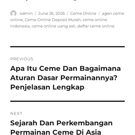
Author
Posted
Categories
Tags
admin
June 26, 2026
Ceme Online
agen ceme
on
online
,
Ceme Online Deposit Murah
,
ceme online
indonesia
,
ceme online uang asli
,
daftar ceme online
Post
PREVIOUS
navigation
Apa Itu Ceme Dan Bagaimana
Previous
post:
Aturan Dasar Permainannya?
Penjelasan Lengkap
NEXT
Sejarah Dan Perkembangan
Next
post:
Permainan Ceme Di Asia