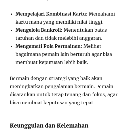
Mempelajari Kombinasi Kartu
: Memahami
kartu mana yang memiliki nilai tinggi.
Mengelola Bankroll
: Menentukan batas
taruhan dan tidak melebihi anggaran.
Mengamati Pola Permainan
: Melihat
bagaimana pemain lain bertaruh agar bisa
membuat keputusan lebih baik.
Bermain dengan strategi yang baik akan
meningkatkan pengalaman bermain. Pemain
disarankan untuk tetap tenang dan fokus, agar
bisa membuat keputusan yang tepat.
Keunggulan dan Kelemahan