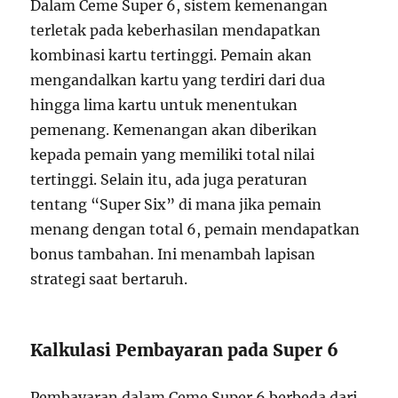
Dalam Ceme Super 6, sistem kemenangan
terletak pada keberhasilan mendapatkan
kombinasi kartu tertinggi. Pemain akan
mengandalkan kartu yang terdiri dari dua
hingga lima kartu untuk menentukan
pemenang. Kemenangan akan diberikan
kepada pemain yang memiliki total nilai
tertinggi. Selain itu, ada juga peraturan
tentang “Super Six” di mana jika pemain
menang dengan total 6, pemain mendapatkan
bonus tambahan. Ini menambah lapisan
strategi saat bertaruh.
Kalkulasi Pembayaran pada Super 6
Pembayaran dalam Ceme Super 6 berbeda dari