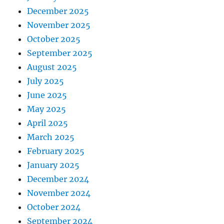
December 2025
November 2025
October 2025
September 2025
August 2025
July 2025
June 2025
May 2025
April 2025
March 2025
February 2025
January 2025
December 2024
November 2024
October 2024
September 2024