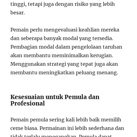
tinggi, tetapi juga dengan risiko yang lebih
besar.
Pemain perlu mengevaluasi keahlian mereka
dan seberapa banyak modal yang tersedia.
Pembagian modal dalam pengelolaan taruhan
akan membantu meminimalkan kerugian.
Menggunakan strategi yang tepat juga akan
membantu meningkatkan peluang menang.
Kesesuaian untuk Pemula dan
Profesional
Pemain pemula sering kali lebih baik memilih
ceme biasa. Permainan ini lebih sederhana dan
tidak terlalu menegangkan. Pemula dapat