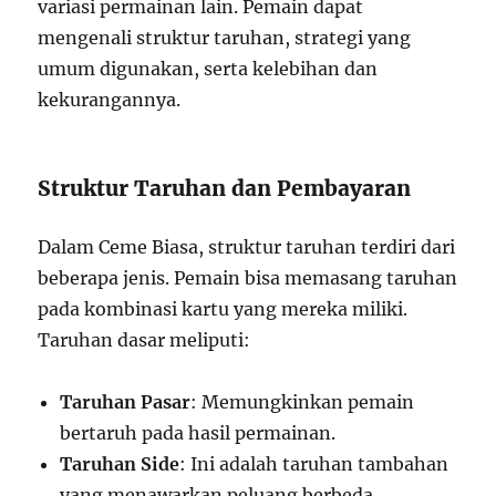
variasi permainan lain. Pemain dapat
mengenali struktur taruhan, strategi yang
umum digunakan, serta kelebihan dan
kekurangannya.
Struktur Taruhan dan Pembayaran
Dalam Ceme Biasa, struktur taruhan terdiri dari
beberapa jenis. Pemain bisa memasang taruhan
pada kombinasi kartu yang mereka miliki.
Taruhan dasar meliputi:
Taruhan Pasar
: Memungkinkan pemain
bertaruh pada hasil permainan.
Taruhan Side
: Ini adalah taruhan tambahan
yang menawarkan peluang berbeda.