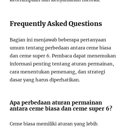
Frequently Asked Questions
Bagian ini menjawab beberapa pertanyaan
umum tentang perbedaan antara ceme biasa
dan ceme super 6. Pembaca dapat menemukan
informasi penting tentang aturan permainan,
cara menentukan pemenang, dan strategi
dasar yang harus diperhatikan.
Apa perbedaan aturan permainan
antara ceme biasa dan ceme super 6?
Ceme biasa memiliki aturan yang lebih