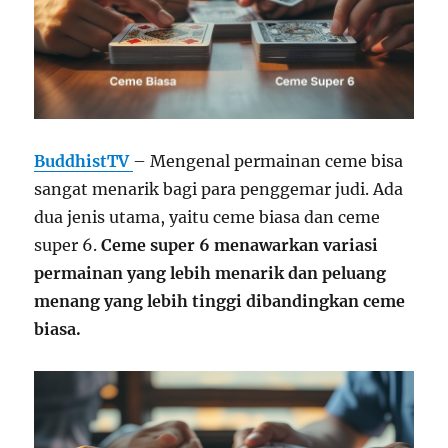
BuddhistTV
– Mengenal permainan ceme bisa
sangat menarik bagi para penggemar judi. Ada
dua jenis utama, yaitu ceme biasa dan ceme
super 6.
Ceme super 6 menawarkan variasi
permainan yang lebih menarik dan peluang
menang yang lebih tinggi dibandingkan ceme
biasa.