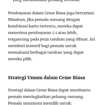
Pembayaran dalam Ceme Biasa juga bervariasi.
Misalnya, jika pemain menang dengan
kombinasi kartu tertentu, mereka dapat
menerima pembayaran 1:1 atau lebih,
tergantung pada jenis taruhan yang dibuat. Ini
memberi insentif bagi pemain untuk
memahami berbagai taruhan yang dapat
mereka pilih.
Strategi Umum dalam Ceme Biasa
Strategi dalam Ceme Biasa dapat membantu
pemain meningkatkan peluang menang.
Pemain umumnya memilih untuk: