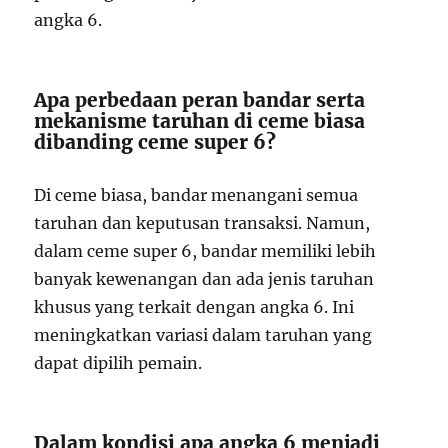
angka 6.
Apa perbedaan peran bandar serta
mekanisme taruhan di ceme biasa
dibanding ceme super 6?
Di ceme biasa, bandar menangani semua
taruhan dan keputusan transaksi. Namun,
dalam ceme super 6, bandar memiliki lebih
banyak kewenangan dan ada jenis taruhan
khusus yang terkait dengan angka 6. Ini
meningkatkan variasi dalam taruhan yang
dapat dipilih pemain.
Dalam kondisi apa angka 6 menjadi