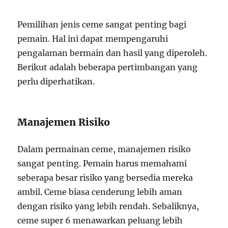
Pemilihan jenis ceme sangat penting bagi
pemain. Hal ini dapat mempengaruhi
pengalaman bermain dan hasil yang diperoleh.
Berikut adalah beberapa pertimbangan yang
perlu diperhatikan.
Manajemen Risiko
Dalam permainan ceme, manajemen risiko
sangat penting. Pemain harus memahami
seberapa besar risiko yang bersedia mereka
ambil. Ceme biasa cenderung lebih aman
dengan risiko yang lebih rendah. Sebaliknya,
ceme super 6 menawarkan peluang lebih