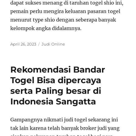
dapat sukses menang di taruhan togel shio ini,
pemain perlu mengira keluaran pasaran togel
menurut type shio dengan seberapa banyak
kelompok angka didalamnya.
Posted
Categories
April 26, 2023
Judi Online
on
Rekomendasi Bandar
Togel Bisa dipercaya
serta Paling besar di
Indonesia Sangatta
Gampangnya nikmati judi togel sekarang ini
tak lain karena telah banyak broker judi yang