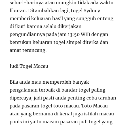
sehari-harinya atau mungkin tidak ada waktu
liburan. Ditambahkan lagi, togel Sydney
memberi keluaran hasil yang sungguh enteng
di ikuti karena selalu dikerjakan
pengundiannya pada jam 13:50 WIB dengan
bentukan keluaran togel simpel diterka dan
amat terancang.
Judi Togel Macau
Bila anda mau memperoleh banyak
pengalaman terbaik di bandar togel paling
dipercaya, jadi pasti anda penting coba taruhan
pada pasaran togel toto macau. Toto Macau
atau yang bernama di kenal juga istilah macau
pools ini yaitu macam pasaran judi togel yang