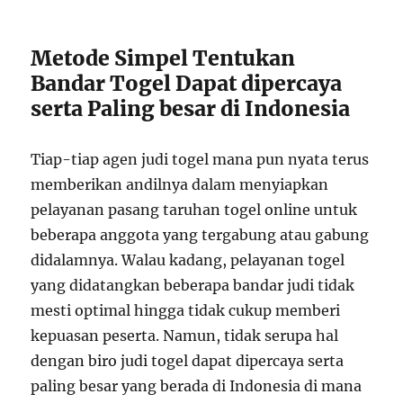
Metode Simpel Tentukan
Bandar Togel Dapat dipercaya
serta Paling besar di Indonesia
Tiap-tiap agen judi togel mana pun nyata terus
memberikan andilnya dalam menyiapkan
pelayanan pasang taruhan togel online untuk
beberapa anggota yang tergabung atau gabung
didalamnya. Walau kadang, pelayanan togel
yang didatangkan beberapa bandar judi tidak
mesti optimal hingga tidak cukup memberi
kepuasan peserta. Namun, tidak serupa hal
dengan biro judi togel dapat dipercaya serta
paling besar yang berada di Indonesia di mana