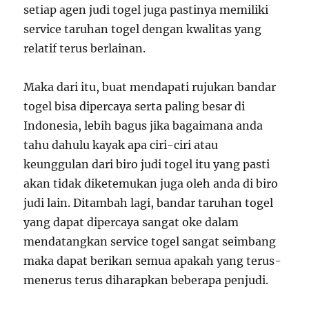
setiap agen judi togel juga pastinya memiliki
service taruhan togel dengan kwalitas yang
relatif terus berlainan.
Maka dari itu, buat mendapati rujukan bandar
togel bisa dipercaya serta paling besar di
Indonesia, lebih bagus jika bagaimana anda
tahu dahulu kayak apa ciri-ciri atau
keunggulan dari biro judi togel itu yang pasti
akan tidak diketemukan juga oleh anda di biro
judi lain. Ditambah lagi, bandar taruhan togel
yang dapat dipercaya sangat oke dalam
mendatangkan service togel sangat seimbang
maka dapat berikan semua apakah yang terus-
menerus terus diharapkan beberapa penjudi.