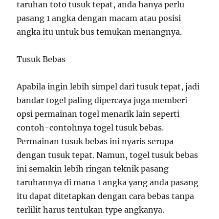
taruhan toto tusuk tepat, anda hanya perlu
pasang 1 angka dengan macam atau posisi
angka itu untuk bus temukan menangnya.
Tusuk Bebas
Apabila ingin lebih simpel dari tusuk tepat, jadi
bandar togel paling dipercaya juga memberi
opsi permainan togel menarik lain seperti
contoh-contohnya togel tusuk bebas.
Permainan tusuk bebas ini nyaris serupa
dengan tusuk tepat. Namun, togel tusuk bebas
ini semakin lebih ringan teknik pasang
taruhannya di mana 1 angka yang anda pasang
itu dapat ditetapkan dengan cara bebas tanpa
terlilit harus tentukan type angkanya.