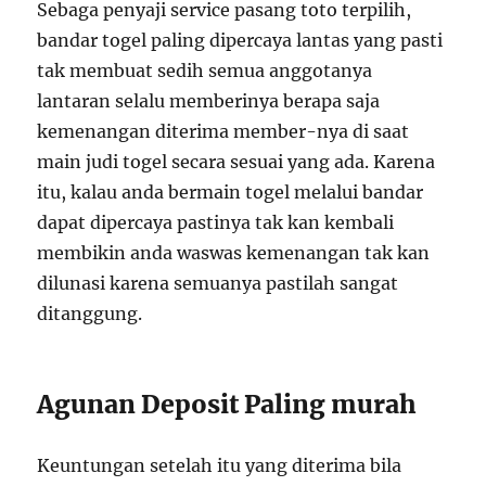
Sebaga penyaji service pasang toto terpilih,
bandar togel paling dipercaya lantas yang pasti
tak membuat sedih semua anggotanya
lantaran selalu memberinya berapa saja
kemenangan diterima member-nya di saat
main judi togel secara sesuai yang ada. Karena
itu, kalau anda bermain togel melalui bandar
dapat dipercaya pastinya tak kan kembali
membikin anda waswas kemenangan tak kan
dilunasi karena semuanya pastilah sangat
ditanggung.
Agunan Deposit Paling murah
Keuntungan setelah itu yang diterima bila