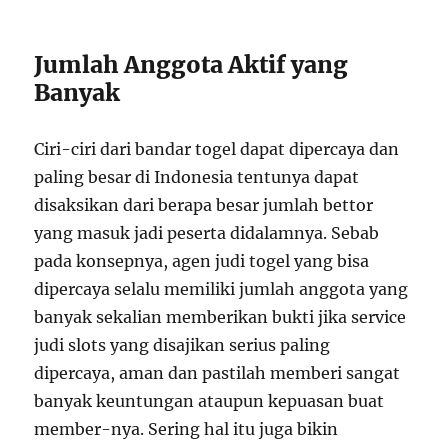
Jumlah Anggota Aktif yang
Banyak
Ciri-ciri dari bandar togel dapat dipercaya dan
paling besar di Indonesia tentunya dapat
disaksikan dari berapa besar jumlah bettor
yang masuk jadi peserta didalamnya. Sebab
pada konsepnya, agen judi togel yang bisa
dipercaya selalu memiliki jumlah anggota yang
banyak sekalian memberikan bukti jika service
judi slots yang disajikan serius paling
dipercaya, aman dan pastilah memberi sangat
banyak keuntungan ataupun kepuasan buat
member-nya. Sering hal itu juga bikin