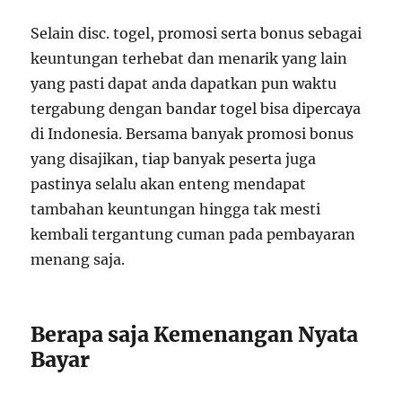
Selain disc. togel, promosi serta bonus sebagai
keuntungan terhebat dan menarik yang lain
yang pasti dapat anda dapatkan pun waktu
tergabung dengan bandar togel bisa dipercaya
di Indonesia. Bersama banyak promosi bonus
yang disajikan, tiap banyak peserta juga
pastinya selalu akan enteng mendapat
tambahan keuntungan hingga tak mesti
kembali tergantung cuman pada pembayaran
menang saja.
Berapa saja Kemenangan Nyata
Bayar