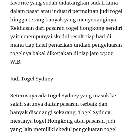
favorite yang sudah didatangkan sudah lama
dalam pasar atau industri permainan judi togel
hingga terang banyak yang menyenanginya.
Kekhasan dari pasaran togel hongkong sendiri
yaitu mempunyai skedul result tiap hari di
mana tiap hasil penarikan undian pengeluaran
togelnya bakal dikerjakan di tiap jam 23:00
WIB.
Judi Togel Sydney
Seterusnya ada togel Sydney yang masuk ke
salah satunya daftar pasaran terbaik dan
banyak disenangi sekarang. Togel Sydney
mestinya togel Hongkong atau pasaran judi
yang lain memiliki skedul pengeluaran togel