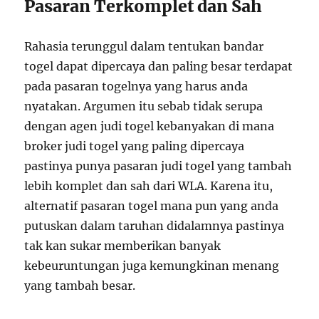
Pasaran Terkomplet dan Sah
Rahasia terunggul dalam tentukan bandar
togel dapat dipercaya dan paling besar terdapat
pada pasaran togelnya yang harus anda
nyatakan. Argumen itu sebab tidak serupa
dengan agen judi togel kebanyakan di mana
broker judi togel yang paling dipercaya
pastinya punya pasaran judi togel yang tambah
lebih komplet dan sah dari WLA. Karena itu,
alternatif pasaran togel mana pun yang anda
putuskan dalam taruhan didalamnya pastinya
tak kan sukar memberikan banyak
kebeuruntungan juga kemungkinan menang
yang tambah besar.