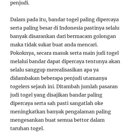
penjudi.
Dalam pada itu, bandar togel paling dipercaya
serta paling besar di Indonesia pastinya selalu
banyak disarankan dari bermacam golongan
maka tidak sukar buat anda mencari.
Pokoknya, secara masuk serta main judi togel
melalui bandar dapat dipercaya tentunya akan
selalu sanggup merealisasikan apa ya
didambakan beberapa penjudi utamanya
togelers sejauh ini. Ditambah jumlah pasaran
judi togel yang disajikan bandar paling
dipercaya serta sah pasti sangatlah oke
meningkatkan banyak pengalaman paling
mengesankan buat semua bettor dalam
taruhan togel.