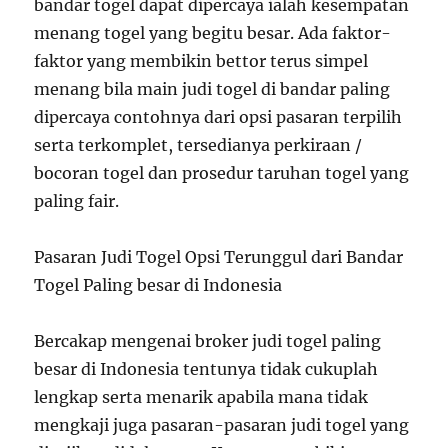
bandar togel dapat dipercaya ialah kesempatan
menang togel yang begitu besar. Ada faktor-
faktor yang membikin bettor terus simpel
menang bila main judi togel di bandar paling
dipercaya contohnya dari opsi pasaran terpilih
serta terkomplet, tersedianya perkiraan /
bocoran togel dan prosedur taruhan togel yang
paling fair.
Pasaran Judi Togel Opsi Terunggul dari Bandar
Togel Paling besar di Indonesia
Bercakap mengenai broker judi togel paling
besar di Indonesia tentunya tidak cukuplah
lengkap serta menarik apabila mana tidak
mengkaji juga pasaran-pasaran judi togel yang