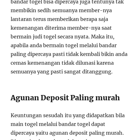
bandar togel bisa dipercaya juga tentunya tak
membikin sedih semuanya member-nya
lantaran terus memberikan berapa saja
kemenangan diterima member-nya saat
bermain judi togel secara nyata. Maka itu,
apabila anda bermain togel melalui bandar
paling dipercaya pasti tidak kembali bikin anda
cemas kemenangan tidak dilunasi karena
semuanya yang pasti sangat ditanggung.
Agunan Deposit Paling murah
Keuntungan sesudah itu yang didapatkan bila
main togel melalui bandar togel dapat
dipercaya yaitu agunan deposit paling murah.