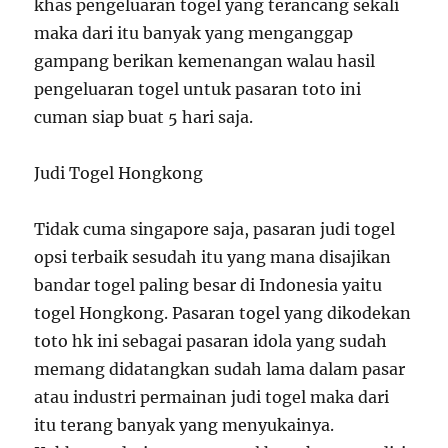
khas pengeluaran togel yang terancang sekali
maka dari itu banyak yang menganggap
gampang berikan kemenangan walau hasil
pengeluaran togel untuk pasaran toto ini
cuman siap buat 5 hari saja.
Judi Togel Hongkong
Tidak cuma singapore saja, pasaran judi togel
opsi terbaik sesudah itu yang mana disajikan
bandar togel paling besar di Indonesia yaitu
togel Hongkong. Pasaran togel yang dikodekan
toto hk ini sebagai pasaran idola yang sudah
memang didatangkan sudah lama dalam pasar
atau industri permainan judi togel maka dari
itu terang banyak yang menyukainya.