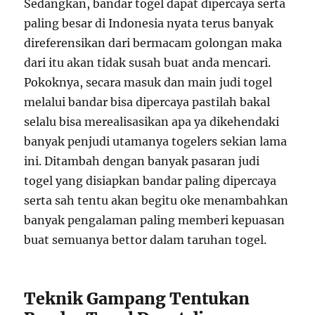
Sedangkan, bandar togel dapat dipercaya serta
paling besar di Indonesia nyata terus banyak
direferensikan dari bermacam golongan maka
dari itu akan tidak susah buat anda mencari.
Pokoknya, secara masuk dan main judi togel
melalui bandar bisa dipercaya pastilah bakal
selalu bisa merealisasikan apa ya dikehendaki
banyak penjudi utamanya togelers sekian lama
ini. Ditambah dengan banyak pasaran judi
togel yang disiapkan bandar paling dipercaya
serta sah tentu akan begitu oke menambahkan
banyak pengalaman paling memberi kepuasan
buat semuanya bettor dalam taruhan togel.
Teknik Gampang Tentukan