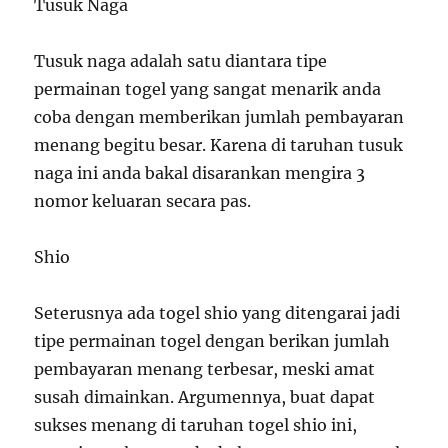
Tusuk Naga
Tusuk naga adalah satu diantara tipe
permainan togel yang sangat menarik anda
coba dengan memberikan jumlah pembayaran
menang begitu besar. Karena di taruhan tusuk
naga ini anda bakal disarankan mengira 3
nomor keluaran secara pas.
Shio
Seterusnya ada togel shio yang ditengarai jadi
tipe permainan togel dengan berikan jumlah
pembayaran menang terbesar, meski amat
susah dimainkan. Argumennya, buat dapat
sukses menang di taruhan togel shio ini,