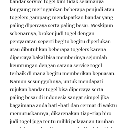
bandar service togel kini tidak selamanya
langsung meringankan beberapa penjudi atau
togelers gampang mendapatkan bandar yang
paling dipercaya serta paling besar. Meskipun
sebenarnya, broker judi togel dengan
persyaratan seperti begitu begitu diperlukan
atau dibutuhkan beberapa togelers karena
dipercaya bakal bisa memberinya sejumlah
keuntungan dengan sarana service togel
terbaik di mana begitu memberikan kepuasan.
Namun sesungguhnya, untuk mendapati
rujukan bandar togel bisa dipercaya serta
paling besar di Indonesia sangat simpel jika
bagaimana anda hati-hati dan cermat di waktu
memutuskannya, dikarenakan tiap-tiap biro
judi togel juga tentu miliki pelayanan taruhan