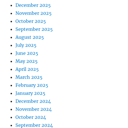
December 2025
November 2025
October 2025
September 2025
August 2025
July 2025
June 2025
May 2025
April 2025
March 2025
February 2025
January 2025
December 2024
November 2024
October 2024
September 2024