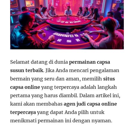
Selamat datang di dunia
permainan capsa
susun terbaik
. Jika Anda mencari pengalaman
bermain yang seru dan aman, memilih
situs
capsa online
yang terpercaya adalah langkah
pertama yang harus diambil. Dalam artikel ini,
kami akan membahas
agen judi capsa online
terpercaya
yang dapat Anda pilih untuk
menikmati permainan ini dengan nyaman.