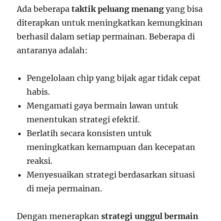
Ada beberapa
taktik peluang menang
yang bisa
diterapkan untuk meningkatkan kemungkinan
berhasil dalam setiap permainan. Beberapa di
antaranya adalah:
Pengelolaan chip yang bijak agar tidak cepat
habis.
Mengamati gaya bermain lawan untuk
menentukan strategi efektif.
Berlatih secara konsisten untuk
meningkatkan kemampuan dan kecepatan
reaksi.
Menyesuaikan strategi berdasarkan situasi
di meja permainan.
Dengan menerapkan
strategi unggul bermain