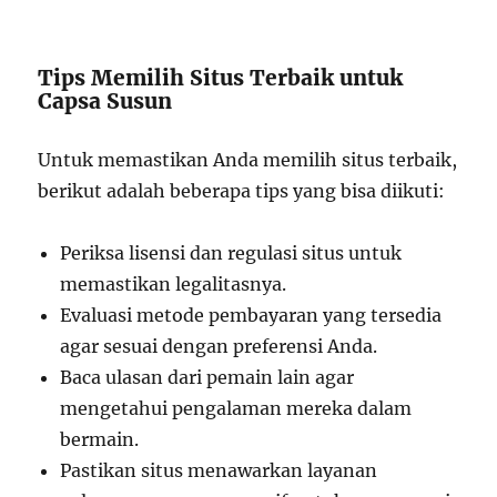
Tips Memilih Situs Terbaik untuk
Capsa Susun
Untuk memastikan Anda memilih situs terbaik,
berikut adalah beberapa tips yang bisa diikuti:
Periksa lisensi dan regulasi situs untuk
memastikan legalitasnya.
Evaluasi metode pembayaran yang tersedia
agar sesuai dengan preferensi Anda.
Baca ulasan dari pemain lain agar
mengetahui pengalaman mereka dalam
bermain.
Pastikan situs menawarkan layanan