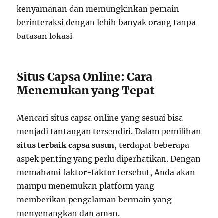
kenyamanan dan memungkinkan pemain
berinteraksi dengan lebih banyak orang tanpa
batasan lokasi.
Situs Capsa Online: Cara
Menemukan yang Tepat
Mencari situs capsa online yang sesuai bisa
menjadi tantangan tersendiri. Dalam pemilihan
situs terbaik capsa susun
, terdapat beberapa
aspek penting yang perlu diperhatikan. Dengan
memahami faktor-faktor tersebut, Anda akan
mampu menemukan platform yang
memberikan pengalaman bermain yang
menyenangkan dan aman.