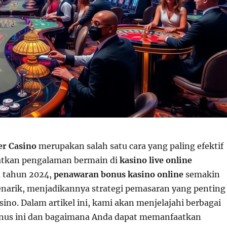
er Casino
merupakan salah satu cara yang paling efektif
tkan pengalaman bermain di
kasino live online
a tahun 2024,
penawaran bonus kasino online
semakin
arik, menjadikannya strategi pemasaran yang penting
sino. Dalam artikel ini, kami akan menjelajahi berbagai
onus ini dan bagaimana Anda dapat memanfaatkan