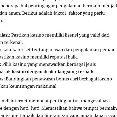
beberapa hal penting agar pengalaman bermain menjad
n aman. Berikut adalah faktor-faktor yang perlu
n:
lasi:
Pastikan kasino memiliki lisensi yang valid dari
an terkenal.
:
Lakukan riset tentang ulasan dan pengalaman pemain
stikan kasino memiliki reputasi baik.
:
Pilih kasino yang menawarkan berbagai jenis
masuk
kasino dengan dealer langsung terbaik
.
s:
Bandingkan penawaran bonus dari berbagai kasino
kan keuntungan maksimal.
an di internet membuat penting untuk mengevaluasi
ine dengan hati-hati. Memastikan bahwa tempat bermain
 langsung terbaik dan lingkungan yang aman dapat seca