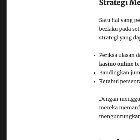
Strategi M
Satu hal yang p
berlaku pada set
strategi yang d
Periksa ulasan 
kasino online
te
Bandingkan jum
Ketahui persent
Dengan menggun
mereka memanfa
menguntungkan