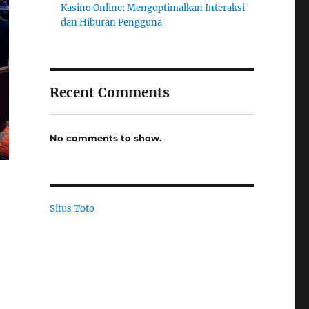
Kasino Online: Mengoptimalkan Interaksi
dan Hiburan Pengguna
Recent Comments
No comments to show.
Situs Toto