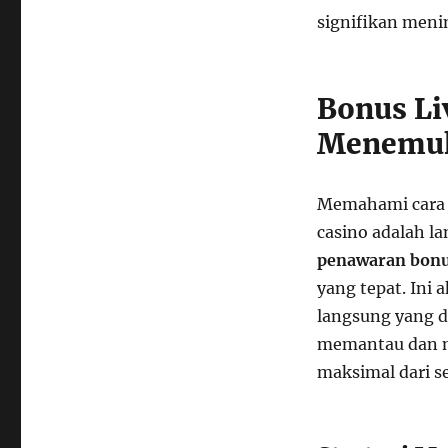
signifikan men
Bonus Li
Menemuk
Memahami cara m
casino adalah l
penawaran bonu
yang tepat. In
langsung yang d
memantau dan m
maksimal dari se