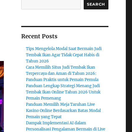
SEARCH
Recent Posts
Tips Mengelola Modal Saat Bermain Judi
Tembak Ikan Agar Tidak Cepat Habis di
Tahun 2026
Cara Memilih Situs Judi Tembak Ikan
Terpercaya dan Aman di Tahun 2026:
Panduan Praktis untuk Pemain Pemula
Panduan Lengkap Strategi Menang Judi
Tembak Ikan Online Tahun 2026 Untuk
Pemain Pemenang
Panduan Memilih Meja Taruhan Live
Kasino Online Berdasarkan Batas Modal
Pemain yang Tepat
Dampak Implementasi AI dalam
Personalisasi Pengalaman Bermain di Live