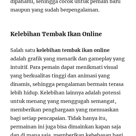
dipahami, sehingga cocok untuk pemain baru
maupun yang sudah berpengalaman.
Kelebihan Tembak Ikan Online
Salah satu
kelebihan tembak ikan online
adalah grafik yang menarik dan gameplay yang
intuitif. Para pemain dapat menikmati visual
yang berkualitas tinggi dan animasi yang
dinamis, sehingga pengalaman bermain terasa
lebih hidup. Kelebihan lainnya adalah potensi
untuk menang yang menggugah semangat,
memberikan penghargaan yang memuaskan
bagi setiap pencapaian. Tidak hanya itu,
permainan ini juga bisa dimainkan kapan saja
dan di mana saja, memberikan kebebasan bagi