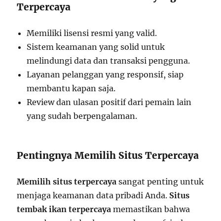
Terpercaya
Memiliki lisensi resmi yang valid.
Sistem keamanan yang solid untuk
melindungi data dan transaksi pengguna.
Layanan pelanggan yang responsif, siap
membantu kapan saja.
Review dan ulasan positif dari pemain lain
yang sudah berpengalaman.
Pentingnya Memilih Situs Terpercaya
Memilih situs terpercaya
sangat penting untuk
menjaga keamanan data pribadi Anda.
Situs
tembak ikan terpercaya
memastikan bahwa