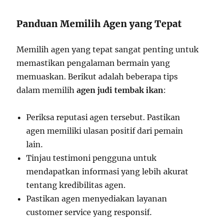
Panduan Memilih Agen yang Tepat
Memilih agen yang tepat sangat penting untuk
memastikan pengalaman bermain yang
memuaskan. Berikut adalah beberapa tips
dalam memilih
agen judi tembak ikan
:
Periksa reputasi agen tersebut. Pastikan
agen memiliki ulasan positif dari pemain
lain.
Tinjau testimoni pengguna untuk
mendapatkan informasi yang lebih akurat
tentang kredibilitas agen.
Pastikan agen menyediakan layanan
customer service yang responsif.