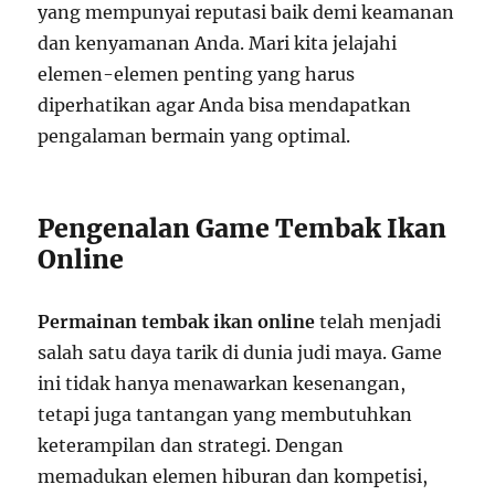
yang mempunyai reputasi baik demi keamanan
dan kenyamanan Anda. Mari kita jelajahi
elemen-elemen penting yang harus
diperhatikan agar Anda bisa mendapatkan
pengalaman bermain yang optimal.
Pengenalan Game Tembak Ikan
Online
Permainan tembak ikan online
telah menjadi
salah satu daya tarik di dunia judi maya. Game
ini tidak hanya menawarkan kesenangan,
tetapi juga tantangan yang membutuhkan
keterampilan dan strategi. Dengan
memadukan elemen hiburan dan kompetisi,