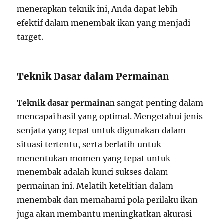
menerapkan teknik ini, Anda dapat lebih
efektif dalam menembak ikan yang menjadi
target.
Teknik Dasar dalam Permainan
Teknik dasar permainan
sangat penting dalam
mencapai hasil yang optimal. Mengetahui jenis
senjata yang tepat untuk digunakan dalam
situasi tertentu, serta berlatih untuk
menentukan momen yang tepat untuk
menembak adalah kunci sukses dalam
permainan ini. Melatih ketelitian dalam
menembak dan memahami pola perilaku ikan
juga akan membantu meningkatkan akurasi