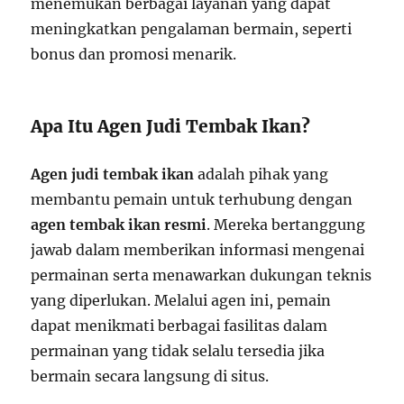
menemukan berbagai layanan yang dapat
meningkatkan pengalaman bermain, seperti
bonus dan promosi menarik.
Apa Itu Agen Judi Tembak Ikan?
Agen judi tembak ikan
adalah pihak yang
membantu pemain untuk terhubung dengan
agen tembak ikan resmi
. Mereka bertanggung
jawab dalam memberikan informasi mengenai
permainan serta menawarkan dukungan teknis
yang diperlukan. Melalui agen ini, pemain
dapat menikmati berbagai fasilitas dalam
permainan yang tidak selalu tersedia jika
bermain secara langsung di situs.