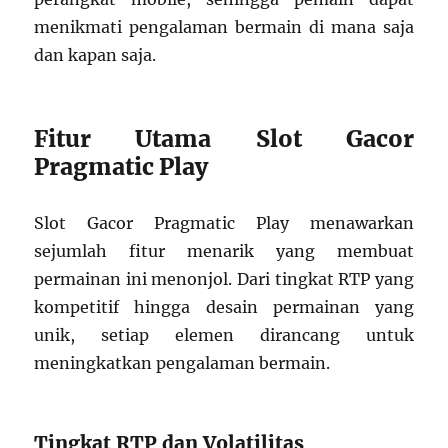
menikmati pengalaman bermain di mana saja
dan kapan saja.
Fitur Utama Slot Gacor
Pragmatic Play
Slot Gacor Pragmatic Play menawarkan
sejumlah fitur menarik yang membuat
permainan ini menonjol. Dari tingkat RTP yang
kompetitif hingga desain permainan yang
unik, setiap elemen dirancang untuk
meningkatkan pengalaman bermain.
Tingkat RTP dan Volatilitas