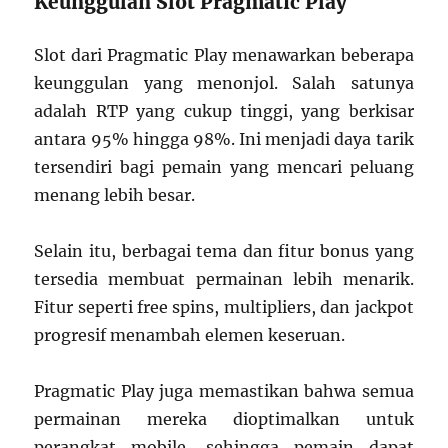
Keunggulan Slot Pragmatic Play
Slot dari Pragmatic Play menawarkan beberapa
keunggulan yang menonjol. Salah satunya
adalah RTP yang cukup tinggi, yang berkisar
antara 95% hingga 98%. Ini menjadi daya tarik
tersendiri bagi pemain yang mencari peluang
menang lebih besar.
Selain itu, berbagai tema dan fitur bonus yang
tersedia membuat permainan lebih menarik.
Fitur seperti free spins, multipliers, dan jackpot
progresif menambah elemen keseruan.
Pragmatic Play juga memastikan bahwa semua
permainan mereka dioptimalkan untuk
perangkat mobile, sehingga pemain dapat