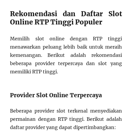
Rekomendasi dan Daftar Slot
Online RTP Tinggi Populer
Memilih slot online dengan RTP tinggi
menawarkan peluang lebih baik untuk meraih
kemenangan. Berikut adalah rekomendasi
beberapa provider terpercaya dan slot yang
memiliki RTP tinggi.
Provider Slot Online Terpercaya
Beberapa provider slot terkenal menyediakan
permainan dengan RTP tinggi. Berikut adalah
daftar provider yang dapat dipertimbangkan: