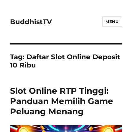
BuddhistTV
MENU
Tag:
Daftar Slot Online Deposit
10 Ribu
Slot Online RTP Tinggi:
Panduan Memilih Game
Peluang Menang