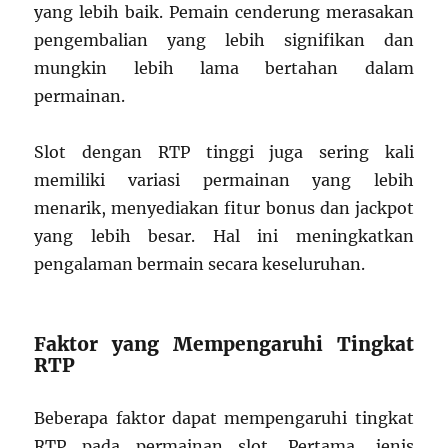
yang lebih baik. Pemain cenderung merasakan
pengembalian yang lebih signifikan dan
mungkin lebih lama bertahan dalam
permainan.
Slot dengan RTP tinggi juga sering kali
memiliki variasi permainan yang lebih
menarik, menyediakan fitur bonus dan jackpot
yang lebih besar. Hal ini meningkatkan
pengalaman bermain secara keseluruhan.
Faktor yang Mempengaruhi Tingkat
RTP
Beberapa faktor dapat mempengaruhi tingkat
RTP pada permainan slot. Pertama, jenis