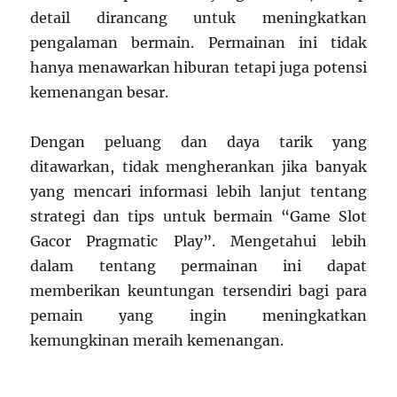
detail dirancang untuk meningkatkan
pengalaman bermain. Permainan ini tidak
hanya menawarkan hiburan tetapi juga potensi
kemenangan besar.
Dengan peluang dan daya tarik yang
ditawarkan, tidak mengherankan jika banyak
yang mencari informasi lebih lanjut tentang
strategi dan tips untuk bermain “Game Slot
Gacor Pragmatic Play”. Mengetahui lebih
dalam tentang permainan ini dapat
memberikan keuntungan tersendiri bagi para
pemain yang ingin meningkatkan
kemungkinan meraih kemenangan.