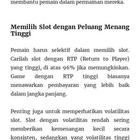
membantu pemain dalam permainan mereka.
Memilih Slot dengan Peluang Menang
Tinggi
Pemain harus selektif dalam memilih slot.
Carilah slot dengan RTP (Return to Player)
yang tinggi, di atas 96% jika memungkinkan.
Game dengan RTP tinggi biasanya
menawarkan pembayaran yang lebih baik
dalam jangka panjang.
Penting juga untuk memperhatikan volatilitas
slot. Slot dengan volatilitas rendah sering
memberikan kemenangan kecil secara
konsisten, sedangkan yang volatilitas tinggi