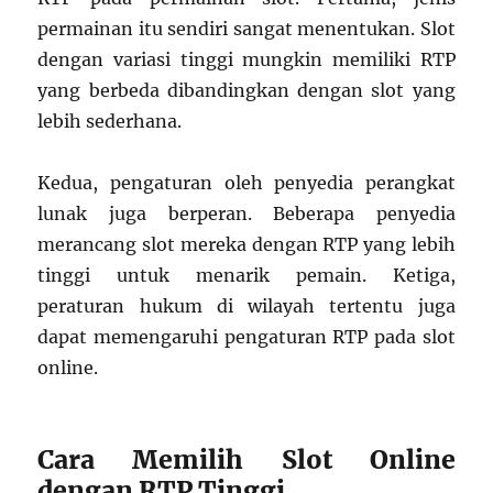
permainan itu sendiri sangat menentukan. Slot
dengan variasi tinggi mungkin memiliki RTP
yang berbeda dibandingkan dengan slot yang
lebih sederhana.
Kedua, pengaturan oleh penyedia perangkat
lunak juga berperan. Beberapa penyedia
merancang slot mereka dengan RTP yang lebih
tinggi untuk menarik pemain. Ketiga,
peraturan hukum di wilayah tertentu juga
dapat memengaruhi pengaturan RTP pada slot
online.
Cara Memilih Slot Online
dengan RTP Tinggi