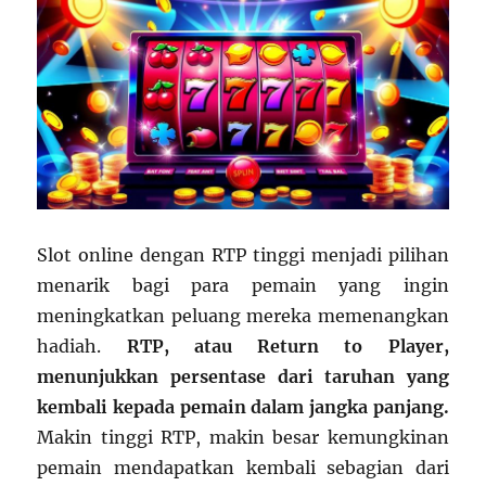
Slot online dengan RTP tinggi menjadi pilihan
menarik bagi para pemain yang ingin
meningkatkan peluang mereka memenangkan
hadiah.
RTP, atau Return to Player,
menunjukkan persentase dari taruhan yang
kembali kepada pemain dalam jangka panjang.
Makin tinggi RTP, makin besar kemungkinan
pemain mendapatkan kembali sebagian dari