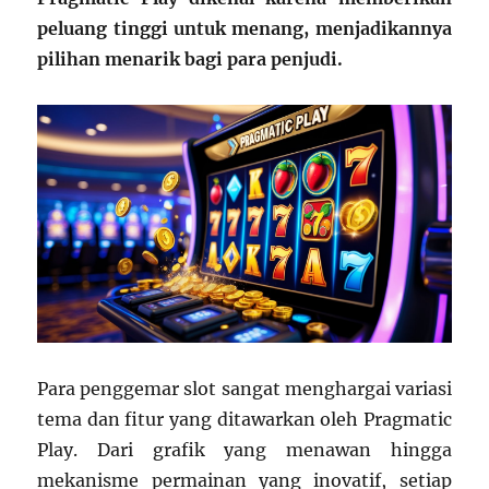
peluang tinggi untuk menang, menjadikannya
pilihan menarik bagi para penjudi.
Para penggemar slot sangat menghargai variasi
tema dan fitur yang ditawarkan oleh Pragmatic
Play. Dari grafik yang menawan hingga
mekanisme permainan yang inovatif, setiap