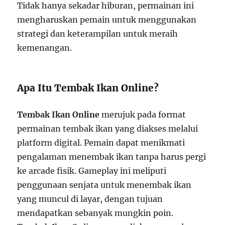
Tidak hanya sekadar hiburan, permainan ini
mengharuskan pemain untuk menggunakan
strategi dan keterampilan untuk meraih
kemenangan.
Apa Itu Tembak Ikan Online?
Tembak Ikan Online
merujuk pada format
permainan tembak ikan yang diakses melalui
platform digital. Pemain dapat menikmati
pengalaman menembak ikan tanpa harus pergi
ke arcade fisik. Gameplay ini meliputi
penggunaan senjata untuk menembak ikan
yang muncul di layar, dengan tujuan
mendapatkan sebanyak mungkin poin.