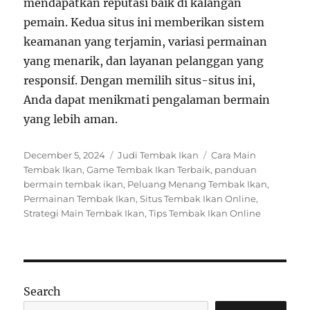
mendapatkan reputasi baik di kalangan
pemain. Kedua situs ini memberikan sistem
keamanan yang terjamin, variasi permainan
yang menarik, dan layanan pelanggan yang
responsif. Dengan memilih situs-situs ini,
Anda dapat menikmati pengalaman bermain
yang lebih aman.
Posted
Categories
Tags
December 5, 2024
Judi Tembak Ikan
Cara Main
on
Tembak Ikan
,
Game Tembak Ikan Terbaik
,
panduan
bermain tembak ikan
,
Peluang Menang Tembak Ikan
,
Permainan Tembak Ikan
,
Situs Tembak Ikan Online
,
Strategi Main Tembak Ikan
,
Tips Tembak Ikan Online
Search