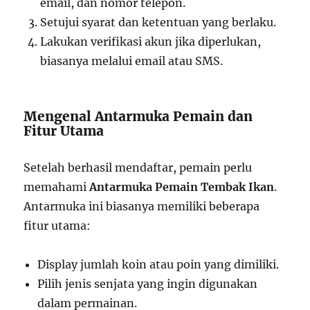
email, dan nomor telepon.
Setujui syarat dan ketentuan yang berlaku.
Lakukan verifikasi akun jika diperlukan,
biasanya melalui email atau SMS.
Mengenal Antarmuka Pemain dan
Fitur Utama
Setelah berhasil mendaftar, pemain perlu
memahami
Antarmuka Pemain Tembak Ikan
.
Antarmuka ini biasanya memiliki beberapa
fitur utama:
Display jumlah koin atau poin yang dimiliki.
Pilih jenis senjata yang ingin digunakan
dalam permainan.