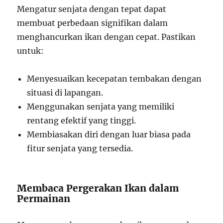
Mengatur senjata dengan tepat dapat
membuat perbedaan signifikan dalam
menghancurkan ikan dengan cepat. Pastikan
untuk:
Menyesuaikan kecepatan tembakan dengan
situasi di lapangan.
Menggunakan senjata yang memiliki
rentang efektif yang tinggi.
Membiasakan diri dengan luar biasa pada
fitur senjata yang tersedia.
Membaca Pergerakan Ikan dalam
Permainan