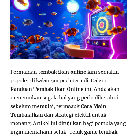
Permainan
tembak ikan online
kini semakin
populer di kalangan pecinta judi. Dalam
Panduan Tembak Ikan Online
ini, Anda akan
menemukan segala hal yang perlu diketahui
sebelum memulai, termasuk
Cara Main
Tembak Ikan
dan strategi efektif untuk
menang. Artikel ini ditujukan bagi pemula yang
ingin memahami seluk-beluk
game tembak