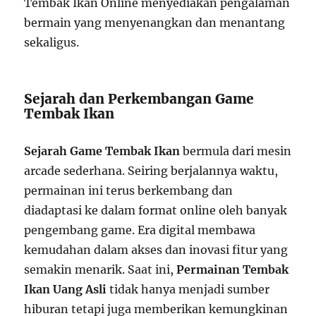
Tembak Ikan Online menyediakan pengalaman
bermain yang menyenangkan dan menantang
sekaligus.
Sejarah dan Perkembangan Game
Tembak Ikan
Sejarah Game Tembak Ikan
bermula dari mesin
arcade sederhana. Seiring berjalannya waktu,
permainan ini terus berkembang dan
diadaptasi ke dalam format online oleh banyak
pengembang game. Era digital membawa
kemudahan dalam akses dan inovasi fitur yang
semakin menarik. Saat ini,
Permainan Tembak
Ikan Uang Asli
tidak hanya menjadi sumber
hiburan tetapi juga memberikan kemungkinan