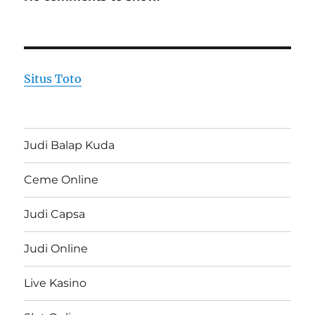
Situs Toto
Judi Balap Kuda
Ceme Online
Judi Capsa
Judi Online
Live Kasino