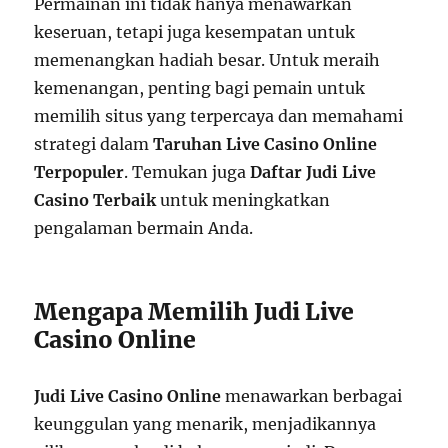
Permainan ini tidak hanya menawarkan
keseruan, tetapi juga kesempatan untuk
memenangkan hadiah besar. Untuk meraih
kemenangan, penting bagi pemain untuk
memilih situs yang terpercaya dan memahami
strategi dalam
Taruhan Live Casino Online
Terpopuler
. Temukan juga
Daftar Judi Live
Casino Terbaik
untuk meningkatkan
pengalaman bermain Anda.
Mengapa Memilih Judi Live
Casino Online
Judi Live Casino Online
menawarkan berbagai
keunggulan yang menarik, menjadikannya