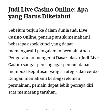
Judi Live Casino Online: Apa
yang Harus Diketahui
Sebelum terjun ke dalam dunia
Judi Live
Casino Online
, penting untuk memahami
beberapa aspek kunci yang dapat
memengaruhi pengalaman bermain Anda.
Pengetahuan mengenai
Dasar-dasar Judi Live
Casino
sangat penting agar pemain dapat
membuat keputusan yang strategis dan cerdas.
Dengan memahami berbagai elemen
permainan, pemain dapat lebih percaya diri
saat memasang taruhan.