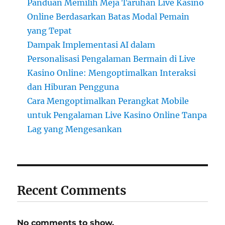
Panduan Memilih Meja Taruhan Live Kasino
Online Berdasarkan Batas Modal Pemain
yang Tepat
Dampak Implementasi AI dalam
Personalisasi Pengalaman Bermain di Live
Kasino Online: Mengoptimalkan Interaksi
dan Hiburan Pengguna
Cara Mengoptimalkan Perangkat Mobile
untuk Pengalaman Live Kasino Online Tanpa
Lag yang Mengesankan
Recent Comments
No comments to show.