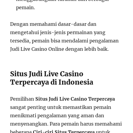
pemain.
Dengan memahami dasar-dasar dan
mengetahui jenis-jenis permainan yang
tersedia, pemain bisa mendalami pengalaman
Judi Live Casino Online dengan lebih baik.
Situs Judi Live Casino
Terpercaya di Indonesia
Pemilihan
Situs Judi Live Casino Terpercaya
sangat penting untuk memastikan pemain
menikmati pengalaman yang aman dan
menyenangkan. Para pemain harus memahami
beberapa
Ciri-ciri Situs Terpercaya
untuk