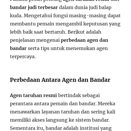
bandar judi terbesar
dalam dunia judi balap
kuda. Mengetahui fungsi masing-masing dapat
membantu pemain mengambil keputusan yang
lebih baik saat bertaruh. Berikut adalah
penjelasan mengenai
perbedaan agen dan
bandar
serta tips untuk menemukan agen
terpercaya.
Perbedaan Antara Agen dan Bandar
Agen taruhan resmi
bertindak sebagai
perantara antara pemain dan bandar. Mereka
menawarkan layanan taruhan dan sering kali
memiliki akses langsung ke sistem bandar.
Sementara itu, bandar adalah institusi yang