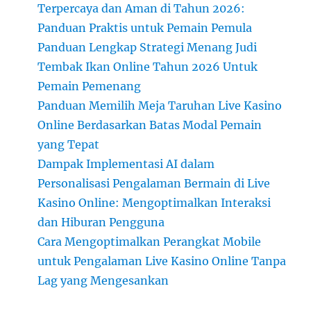
Terpercaya dan Aman di Tahun 2026:
Panduan Praktis untuk Pemain Pemula
Panduan Lengkap Strategi Menang Judi
Tembak Ikan Online Tahun 2026 Untuk
Pemain Pemenang
Panduan Memilih Meja Taruhan Live Kasino
Online Berdasarkan Batas Modal Pemain
yang Tepat
Dampak Implementasi AI dalam
Personalisasi Pengalaman Bermain di Live
Kasino Online: Mengoptimalkan Interaksi
dan Hiburan Pengguna
Cara Mengoptimalkan Perangkat Mobile
untuk Pengalaman Live Kasino Online Tanpa
Lag yang Mengesankan