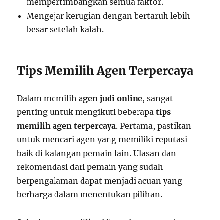
mempertimbangkan semua faktor.
Mengejar kerugian dengan bertaruh lebih
besar setelah kalah.
Tips Memilih Agen Terpercaya
Dalam memilih
agen judi online
, sangat
penting untuk mengikuti beberapa
tips
memilih agen terpercaya
. Pertama, pastikan
untuk mencari agen yang memiliki reputasi
baik di kalangan pemain lain. Ulasan dan
rekomendasi dari pemain yang sudah
berpengalaman dapat menjadi acuan yang
berharga dalam menentukan pilihan.