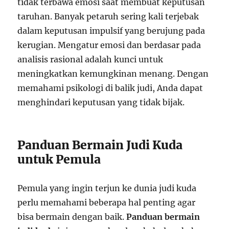
tidak terbawa emosi saat membuat keputusan
taruhan. Banyak petaruh sering kali terjebak
dalam keputusan impulsif yang berujung pada
kerugian. Mengatur emosi dan berdasar pada
analisis rasional adalah kunci untuk
meningkatkan kemungkinan menang. Dengan
memahami psikologi di balik judi, Anda dapat
menghindari keputusan yang tidak bijak.
Panduan Bermain Judi Kuda
untuk Pemula
Pemula yang ingin terjun ke dunia judi kuda
perlu memahami beberapa hal penting agar
bisa bermain dengan baik.
Panduan bermain