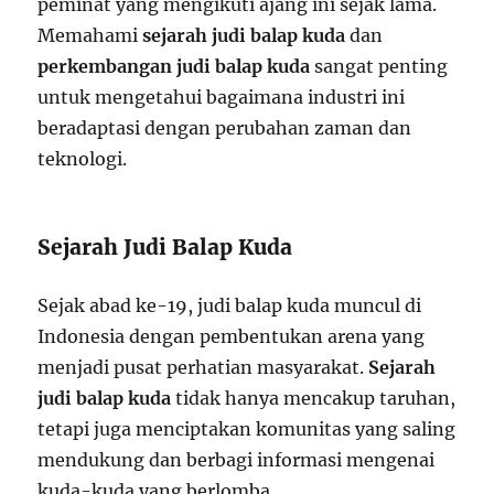
peminat yang mengikuti ajang ini sejak lama.
Memahami
sejarah judi balap kuda
dan
perkembangan judi balap kuda
sangat penting
untuk mengetahui bagaimana industri ini
beradaptasi dengan perubahan zaman dan
teknologi.
Sejarah Judi Balap Kuda
Sejak abad ke-19, judi balap kuda muncul di
Indonesia dengan pembentukan arena yang
menjadi pusat perhatian masyarakat.
Sejarah
judi balap kuda
tidak hanya mencakup taruhan,
tetapi juga menciptakan komunitas yang saling
mendukung dan berbagi informasi mengenai
kuda-kuda yang berlomba.