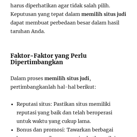
harus diperhatikan agar tidak salah pilih.
Keputusan yang tepat dalam
memilih situs judi
dapat membuat perbedaan besar dalam hasil
taruhan Anda.
Faktor-Faktor yang Perlu
Dipertimbangkan
Dalam proses
memilih situs judi
,
pertimbangkanlah hal-hal berikut:
Reputasi situs: Pastikan situs memiliki
reputasi yang baik dan telah beroperasi
untuk waktu yang cukup lama.
Bonus dan promosi: Tawarkan berbagai