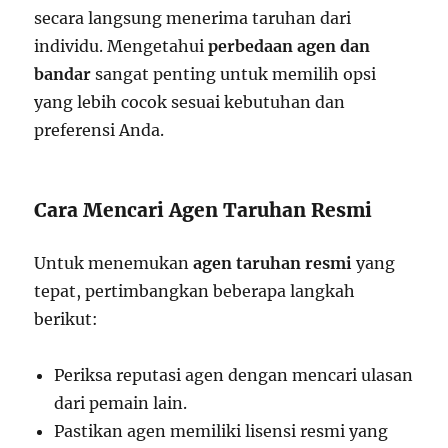
secara langsung menerima taruhan dari
individu. Mengetahui
perbedaan agen dan
bandar
sangat penting untuk memilih opsi
yang lebih cocok sesuai kebutuhan dan
preferensi Anda.
Cara Mencari Agen Taruhan Resmi
Untuk menemukan
agen taruhan resmi
yang
tepat, pertimbangkan beberapa langkah
berikut:
Periksa reputasi agen dengan mencari ulasan
dari pemain lain.
Pastikan agen memiliki lisensi resmi yang