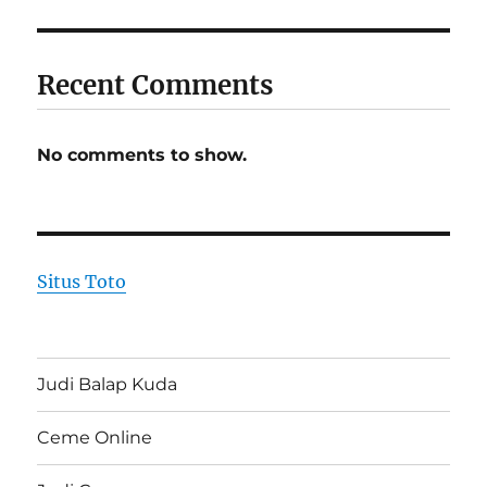
Recent Comments
No comments to show.
Situs Toto
Judi Balap Kuda
Ceme Online