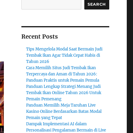
SEARCH
Recent Posts
Tips Mengelola Modal Saat Bermain Judi
Tembak Ikan Agar Tidak Cepat Habis di
Tahun 2026
Cara Memilih Situs Judi Tembak Ikan
Terpercaya dan Aman di Tahun 2026:
Panduan Praktis untuk Pemain Pemula
Panduan Lengkap Strategi Menang Judi
Tembak Ikan Online Tahun 2026 Untuk
Pemain Pemenang
Panduan Memilih Meja Taruhan Live
Kasino Online Berdasarkan Batas Modal
Pemain yang Tepat
Dampak Implementasi AI dalam
Personalisasi Pengalaman Bermain di Live