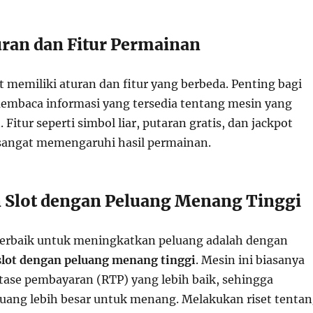
ran dan Fitur Permainan
t memiliki aturan dan fitur yang berbeda. Penting bagi
mbaca informasi yang tersedia tentang mesin yang
 Fitur seperti simbol liar, putaran gratis, dan jackpot
 sangat memengaruhi hasil permainan.
n Slot dengan Peluang Menang Tinggi
 terbaik untuk meningkatkan peluang adalah dengan
slot dengan peluang menang tinggi
. Mesin ini biasanya
tase pembayaran (RTP) yang lebih baik, sehingga
ang lebih besar untuk menang. Melakukan riset tenta