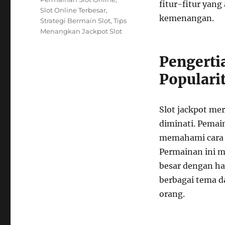
fitur-fitur yang
Slot Online Terbesar
,
kemenangan.
Strategi Bermain Slot
,
Tips
Menangkan Jackpot Slot
Pengerti
Populari
Slot jackpot me
diminati. Pemai
memahami cara 
Permainan ini 
besar dengan ha
berbagai tema d
orang.