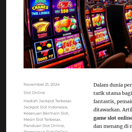
Posted
November 21, 2024
Dalam dunia pe
on
Categories
Slot Online
tarik utama bag
Tags
Hadiah Jackpot Terbesar
,
fantastis, pema
Jackpot Slot Indonesia
,
ditawarkan. Art
Keseruan Bermain Slot
,
game slot onlin
Mesin Slot Terbesar
,
Panduan Slot Online
,
dan menang di m
Permainan Slot Online
,