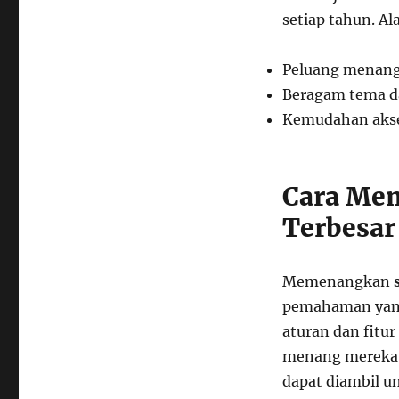
setiap tahun. Al
Peluang menang
Beragam tema da
Kemudahan akses
Cara Mem
Terbesar
Memenangkan
pemahaman yan
aturan dan fitu
menang mereka s
dapat diambil u