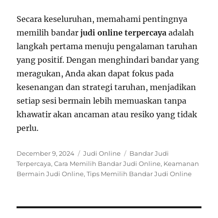
Secara keseluruhan, memahami pentingnya
memilih bandar
judi online terpercaya
adalah
langkah pertama menuju pengalaman taruhan
yang positif. Dengan menghindari bandar yang
meragukan, Anda akan dapat fokus pada
kesenangan dan strategi taruhan, menjadikan
setiap sesi bermain lebih memuaskan tanpa
khawatir akan ancaman atau resiko yang tidak
perlu.
Posted
Categories
Tags
December 9, 2024
Judi Online
Bandar Judi
on
Terpercaya
,
Cara Memilih Bandar Judi Online
,
Keamanan
Bermain Judi Online
,
Tips Memilih Bandar Judi Online