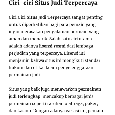
Ciri-ciri Situs Judi Terpercaya
Ciri Ciri Situs Judi Terpercaya
sangat penting
untuk diperhatikan bagi para pemain yang
ingin merasakan pengalaman bermain yang
aman dan menarik. Salah satu ciri utama
adalah adanya
lisensi resmi
dari lembaga
perjudian yang terpercaya. Lisensi ini
menjamin bahwa situs ini mengikuti standar
hukum dan etika dalam penyelenggaraan
permainan judi.
Situs yang baik juga menawarkan
permainan
judi terlengkap
, mencakup berbagai jenis
permainan seperti taruhan olahraga, poker,
dan kasino. Dengan adanya variasi ini, pemain