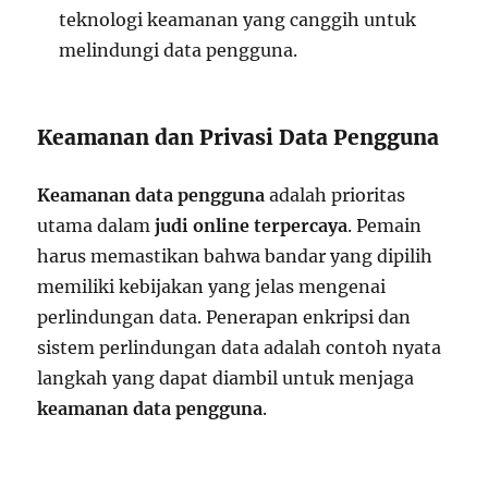
teknologi keamanan yang canggih untuk
melindungi data pengguna.
Keamanan dan Privasi Data Pengguna
Keamanan data pengguna
adalah prioritas
utama dalam
judi online terpercaya
. Pemain
harus memastikan bahwa bandar yang dipilih
memiliki kebijakan yang jelas mengenai
perlindungan data. Penerapan enkripsi dan
sistem perlindungan data adalah contoh nyata
langkah yang dapat diambil untuk menjaga
keamanan data pengguna
.