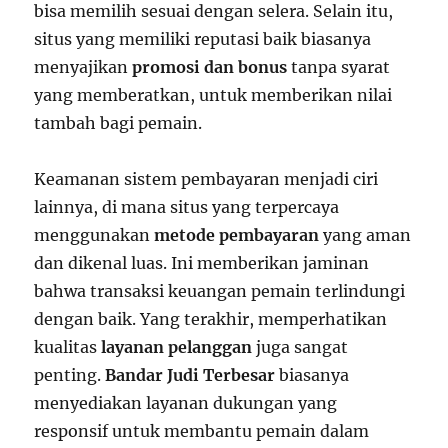
bisa memilih sesuai dengan selera. Selain itu,
situs yang memiliki reputasi baik biasanya
menyajikan
promosi dan bonus
tanpa syarat
yang memberatkan, untuk memberikan nilai
tambah bagi pemain.
Keamanan sistem pembayaran menjadi ciri
lainnya, di mana situs yang terpercaya
menggunakan
metode pembayaran
yang aman
dan dikenal luas. Ini memberikan jaminan
bahwa transaksi keuangan pemain terlindungi
dengan baik. Yang terakhir, memperhatikan
kualitas
layanan pelanggan
juga sangat
penting.
Bandar Judi Terbesar
biasanya
menyediakan layanan dukungan yang
responsif untuk membantu pemain dalam