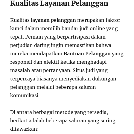
Kualitas Layanan Pelanggan
Kualitas
layanan pelanggan
merupakan faktor
kunci dalam memilih bandar judi online yang
tepat. Pemain yang berpartisipasi dalam
perjudian daring ingin memastikan bahwa
mereka mendapatkan
Bantuan Pelanggan
yang
responsif dan efektif ketika menghadapi
masalah atau pertanyaan. Situs judi yang
terpercaya biasanya menyediakan dukungan
pelanggan melalui beberapa saluran
komunikasi.
Di antara berbagai metode yang tersedia,
berikut adalah beberapa saluran yang sering
ditawarkan: