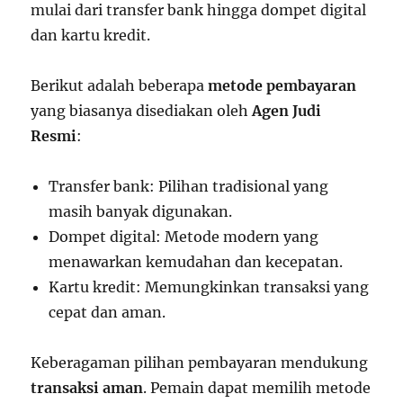
mulai dari transfer bank hingga dompet digital
dan kartu kredit.
Berikut adalah beberapa
metode pembayaran
yang biasanya disediakan oleh
Agen Judi
Resmi
:
Transfer bank: Pilihan tradisional yang
masih banyak digunakan.
Dompet digital: Metode modern yang
menawarkan kemudahan dan kecepatan.
Kartu kredit: Memungkinkan transaksi yang
cepat dan aman.
Keberagaman pilihan pembayaran mendukung
transaksi aman
. Pemain dapat memilih metode