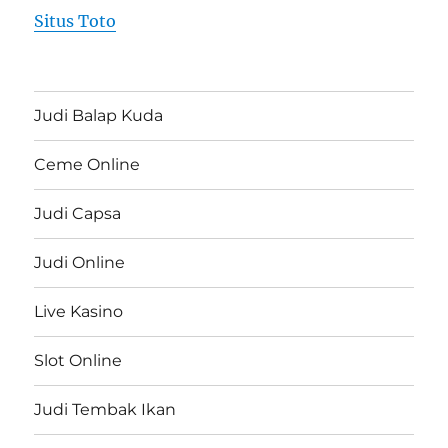
Situs Toto
Judi Balap Kuda
Ceme Online
Judi Capsa
Judi Online
Live Kasino
Slot Online
Judi Tembak Ikan