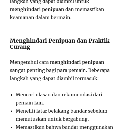
langkah yang dapat diambil untuk
menghindari penipuan
dan memastikan
keamanan dalam bermain.
Menghindari Penipuan dan Praktik
Curang
Mengetahui cara
menghindari penipuan
sangat penting bagi para pemain. Beberapa
langkah yang dapat diambil termasuk:
Mencari ulasan dan rekomendasi dari
pemain lain.
Meneliti latar belakang bandar sebelum
memutuskan untuk bergabung.
Memastikan bahwa bandar menggunakan