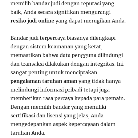
memilih bandar judi dengan reputasi yang
baik, Anda secara signifikan mengurangi
resiko judi online
yang dapat merugikan Anda.
Bandar judi terpercaya biasanya dilengkapi
dengan sistem keamanan yang ketat,
memastikan bahwa data pengguna dilindungi
dan transaksi dilakukan dengan integritas. Ini
sangat penting untuk menciptakan
pengalaman taruhan aman
yang tidak hanya
melindungi informasi pribadi tetapi juga
memberikan rasa percaya kepada para pemain.
Dengan memilih bandar yang memiliki
sertifikasi dan lisensi yang jelas, Anda
mengedepankan aspek kepercayaan dalam
taruhan Anda.