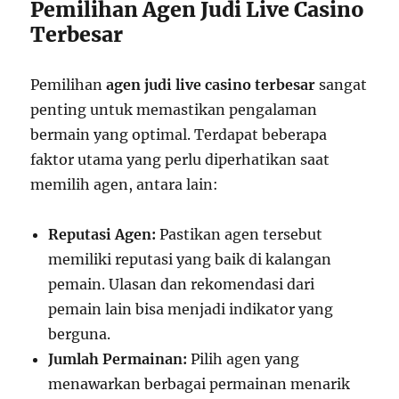
Pemilihan Agen Judi Live Casino
Terbesar
Pemilihan
agen judi live casino terbesar
sangat
penting untuk memastikan pengalaman
bermain yang optimal. Terdapat beberapa
faktor utama yang perlu diperhatikan saat
memilih agen, antara lain:
Reputasi Agen:
Pastikan agen tersebut
memiliki reputasi yang baik di kalangan
pemain. Ulasan dan rekomendasi dari
pemain lain bisa menjadi indikator yang
berguna.
Jumlah Permainan:
Pilih agen yang
menawarkan berbagai permainan menarik