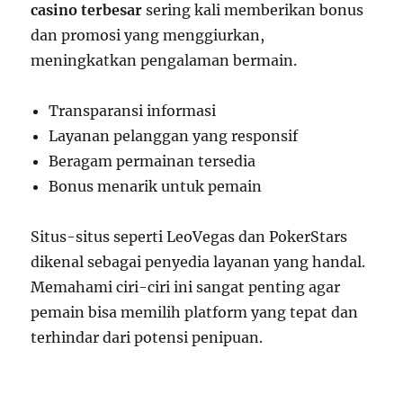
casino terbesar
sering kali memberikan bonus
dan promosi yang menggiurkan,
meningkatkan pengalaman bermain.
Transparansi informasi
Layanan pelanggan yang responsif
Beragam permainan tersedia
Bonus menarik untuk pemain
Situs-situs seperti LeoVegas dan PokerStars
dikenal sebagai penyedia layanan yang handal.
Memahami ciri-ciri ini sangat penting agar
pemain bisa memilih platform yang tepat dan
terhindar dari potensi penipuan.