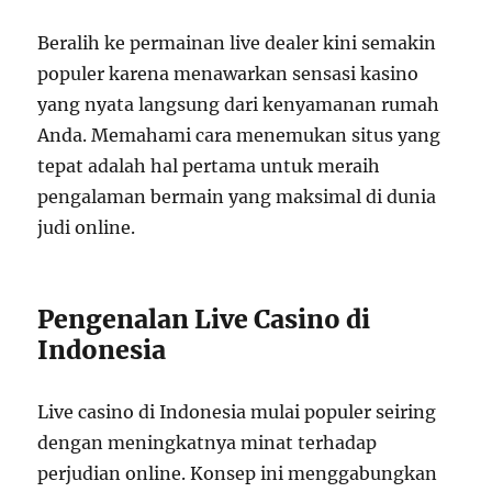
Beralih ke permainan live dealer kini semakin
populer karena menawarkan sensasi kasino
yang nyata langsung dari kenyamanan rumah
Anda. Memahami cara menemukan situs yang
tepat adalah hal pertama untuk meraih
pengalaman bermain yang maksimal di dunia
judi online.
Pengenalan Live Casino di
Indonesia
Live casino di Indonesia mulai populer seiring
dengan meningkatnya minat terhadap
perjudian online. Konsep ini menggabungkan