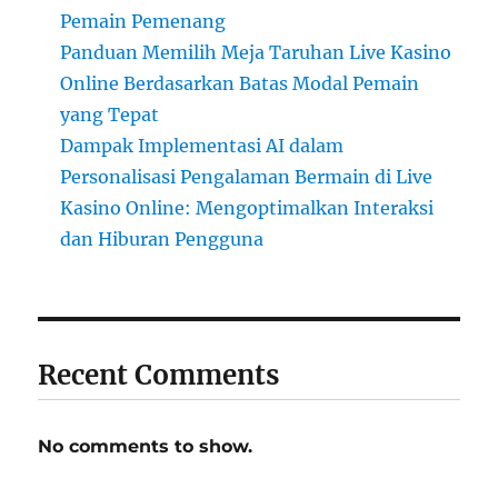
Pemain Pemenang
Panduan Memilih Meja Taruhan Live Kasino
Online Berdasarkan Batas Modal Pemain
yang Tepat
Dampak Implementasi AI dalam
Personalisasi Pengalaman Bermain di Live
Kasino Online: Mengoptimalkan Interaksi
dan Hiburan Pengguna
Recent Comments
No comments to show.