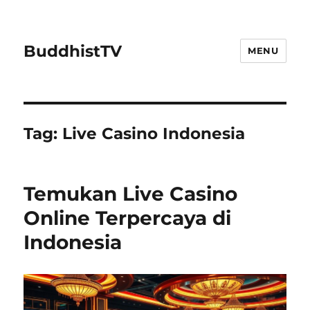
BuddhistTV
MENU
Tag:
Live Casino Indonesia
Temukan Live Casino
Online Terpercaya di
Indonesia