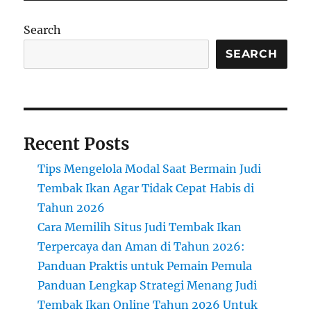
Search
SEARCH
Recent Posts
Tips Mengelola Modal Saat Bermain Judi
Tembak Ikan Agar Tidak Cepat Habis di
Tahun 2026
Cara Memilih Situs Judi Tembak Ikan
Terpercaya dan Aman di Tahun 2026:
Panduan Praktis untuk Pemain Pemula
Panduan Lengkap Strategi Menang Judi
Tembak Ikan Online Tahun 2026 Untuk