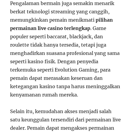
Pengalaman bermain juga semakin menarik
berkat teknologi streaming yang canggih,
memungkinkan pemain menikmati
pilihan
permainan live casino terlengkap
. Game
populer seperti baccarat, blackjack, dan
roulette tidak hanya tersedia, tetapi juga
menghadirkan suasana profesional yang sama
seperti kasino fisik. Dengan penyedia
terkemuka seperti Evolution Gaming, para
pemain dapat merasakan keseruan dan
ketegangan kasino tanpa harus meninggalkan
kenyamanan rumah mereka.
Selain itu, kemudahan akses menjadi salah
satu keunggulan tersendiri dari permainan live
dealer. Pemain dapat mengakses permainan