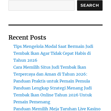
SEARCH
Recent Posts
Tips Mengelola Modal Saat Bermain Judi
Tembak Ikan Agar Tidak Cepat Habis di
Tahun 2026
Cara Memilih Situs Judi Tembak Ikan
Terpercaya dan Aman di Tahun 2026:
Panduan Praktis untuk Pemain Pemula
Panduan Lengkap Strategi Menang Judi
Tembak Ikan Online Tahun 2026 Untuk
Pemain Pemenang
Panduan Memilih Meja Taruhan Live Kasino