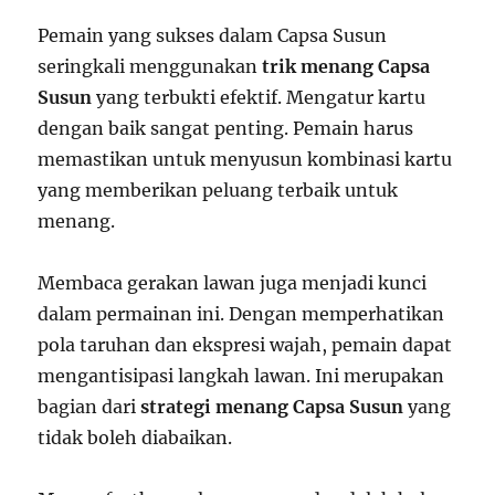
Pemain yang sukses dalam Capsa Susun
seringkali menggunakan
trik menang Capsa
Susun
yang terbukti efektif. Mengatur kartu
dengan baik sangat penting. Pemain harus
memastikan untuk menyusun kombinasi kartu
yang memberikan peluang terbaik untuk
menang.
Membaca gerakan lawan juga menjadi kunci
dalam permainan ini. Dengan memperhatikan
pola taruhan dan ekspresi wajah, pemain dapat
mengantisipasi langkah lawan. Ini merupakan
bagian dari
strategi menang Capsa Susun
yang
tidak boleh diabaikan.