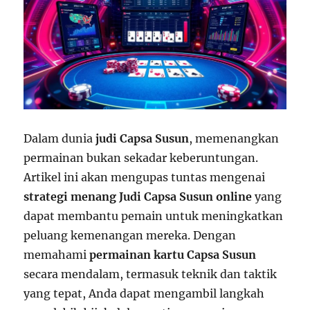
Dalam dunia
judi Capsa Susun
, memenangkan
permainan bukan sekadar keberuntungan.
Artikel ini akan mengupas tuntas mengenai
strategi menang Judi Capsa Susun online
yang
dapat membantu pemain untuk meningkatkan
peluang kemenangan mereka. Dengan
memahami
permainan kartu Capsa Susun
secara mendalam, termasuk teknik dan taktik
yang tepat, Anda dapat mengambil langkah