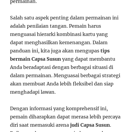
permainan.
Salah satu aspek penting dalam permainan ini
adalah penilaian tangan. Pemain harus
menguasai hierarki kombinasi kartu yang
dapat menghasilkan kemenangan. Dalam
panduan ini, kita juga akan mengupas
tips
bermain Capsa Susun
yang dapat membantu
Anda beradaptasi dengan berbagai situasi di
dalam permainan. Menguasai berbagai strategi
akan membuat Anda lebih fleksibel dan siap
menghadapi lawan.
Dengan informasi yang komprehensif ini,
pemain diharapkan dapat merasa lebih percaya
diri saat memasuki arena
judi Capsa Susun
.