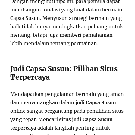
Dengan mengikuti tips ini, para pemula dapat
membangun fondasi yang kuat dalam bermain
Capsa Susun. Menyusun strategi bermain yang
baik tidak hanya meningkatkan peluang untuk
menang, tetapi juga memberi pemahaman
lebih mendalam tentang permainan.
Judi Capsa Susun: Pilihan Situs
Terpercaya
Mendapatkan pengalaman bermain yang aman
dan menyenangkan dalam
judi Capsa Susun
online sangat bergantung pada pemilihan situs
yang tepat. Mencari
situs judi Capsa Susun
terpercaya
adalah langkah penting untuk