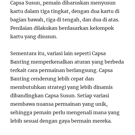
Capsa Susun, pemain diharuskan menyusun
kartu dalam tiga tingkat, dengan dua kartu di
bagian bawah, tiga di tengah, dan dua di atas.
Penilaian dilakukan berdasarkan kelompok
kartu yang disusun.
Sementara itu, variasi lain seperti Capsa
Banting memperkenalkan aturan yang berbeda
terkait cara permainan berlangsung. Capsa
Banting cenderung lebih cepat dan
membutuhkan strategi yang lebih dinamis
dibandingkan Capsa Susun. Setiap variasi
membawa nuansa permainan yang unik,
sehingga pemain perlu mengenali mana yang
lebih sesuai dengan gaya bermain mereka.