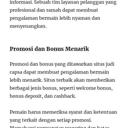
informasi. Sebuah tim layanan pelanggan yang
profesional dan ramah dapat membuat
pengalaman bermain lebih nyaman dan
menyenangkan.
Promosi dan Bonus Menarik
Promosi dan bonus yang ditawarkan situs judi
capsa dapat membuat pengalaman bermain
lebih menarik. Situs terbaik akan memberikan
berbagai jenis bonus, seperti welcome bonus,
bonus deposit, dan cashback.
Pemain harus memeriksa syarat dan ketentuan
yang terkait dengan setiap promosi.
Memahami persyaratan wagering dan batas