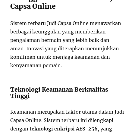
Capsa Online
Sistem terbaru Judi Capsa Online menawarkan
berbagai keunggulan yang memberikan
pengalaman bermain yang lebih baik dan
aman. Inovasi yang diterapkan menunjukkan
komitmen untuk menjaga keamanan dan
kenyamanan pemain.
Teknologi Keamanan Berkualitas
Tinggi
Keamanan merupakan faktor utama dalam Judi
Capsa Online. Sistem terbaru ini dilengkapi
dengan
teknologi enkripsi AES-256
, yang