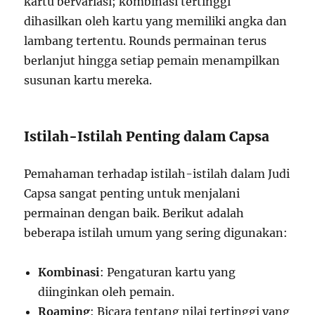
kartu bervariasi; kombinasi tertinggi
dihasilkan oleh kartu yang memiliki angka dan
lambang tertentu. Rounds permainan terus
berlanjut hingga setiap pemain menampilkan
susunan kartu mereka.
Istilah-Istilah Penting dalam Capsa
Pemahaman terhadap istilah-istilah dalam Judi
Capsa sangat penting untuk menjalani
permainan dengan baik. Berikut adalah
beberapa istilah umum yang sering digunakan:
Kombinasi
: Pengaturan kartu yang
diinginkan oleh pemain.
Roaming
: Bicara tentang nilai tertinggi yang