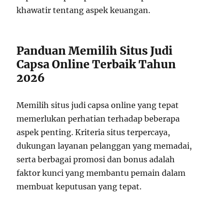
khawatir tentang aspek keuangan.
Panduan Memilih Situs Judi
Capsa Online Terbaik Tahun
2026
Memilih situs judi capsa online yang tepat
memerlukan perhatian terhadap beberapa
aspek penting. Kriteria situs terpercaya,
dukungan layanan pelanggan yang memadai,
serta berbagai promosi dan bonus adalah
faktor kunci yang membantu pemain dalam
membuat keputusan yang tepat.