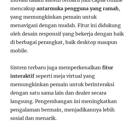
mencakup
antarmuka pengguna yang ramah
,
yang memungkinkan pemain untuk
menavigasi dengan mudah. Fitur ini didukung
oleh desain responsif yang bekerja dengan baik
di berbagai perangkat, baik desktop maupun
mobile.
Sistem terbaru juga memperkenalkan
fitur
interaktif
seperti meja virtual yang
memungkinkan pemain untuk berinteraksi
dengan satu sama lain dan dealer secara
langsung. Pengembangan ini meningkatkan
pengalaman bermain, menjadikannya lebih
sosial dan menarik.