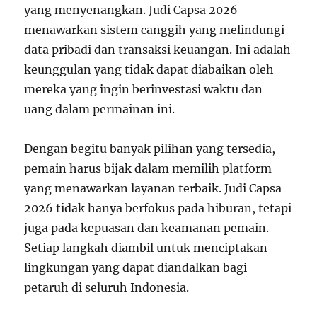
yang menyenangkan. Judi Capsa 2026
menawarkan sistem canggih yang melindungi
data pribadi dan transaksi keuangan. Ini adalah
keunggulan yang tidak dapat diabaikan oleh
mereka yang ingin berinvestasi waktu dan
uang dalam permainan ini.
Dengan begitu banyak pilihan yang tersedia,
pemain harus bijak dalam memilih platform
yang menawarkan layanan terbaik. Judi Capsa
2026 tidak hanya berfokus pada hiburan, tetapi
juga pada kepuasan dan keamanan pemain.
Setiap langkah diambil untuk menciptakan
lingkungan yang dapat diandalkan bagi
petaruh di seluruh Indonesia.