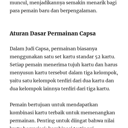
muncul, menjadikannya semakin menarik bagi
para pemain baru dan berpengalaman.
Aturan Dasar Permainan Capsa
Dalam Judi Capsa, permainan biasanya
menggunakan satu set kartu standar 52 kartu.
Setiap pemain menerima tujuh kartu dan harus
menyusun kartu tersebut dalam tiga kelompok,
yaitu satu kelompok terdiri dari dua kartu dan
dua kelompok lainnya terdiri dari tiga kartu.
Pemain bertujuan untuk mendapatkan
kombinasi kartu terbaik untuk memenangkan
permainan. Penting untuk diingat bahwa nilai