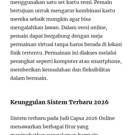
menggunakan satu set kartu remi. Pemain
bertujuan untuk mengatur kombinasi kartu
mereka sebaik mungkin agar bisa
mengalahkan lawan. Dalam versi online,
pemain dapat bergabung dengan meja
permainan virtual tanpa harus berada di lokasi
fisik tertentu. Permainan ini diakses melalui
perangkat seperti komputer atau smartphone,
memberikan kemudahan dan fleksibilitas
dalam bermain.
Keunggulan Sistem Terbaru 2026
Sistem terbaru pada Judi Capsa 2026 Online
menawarkan berbagai fitur yang
meningkatkan pengalaman bermain.