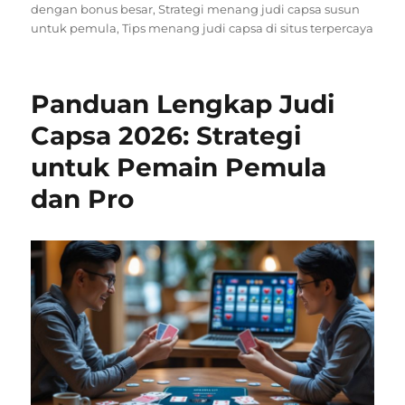
dengan bonus besar
,
Strategi menang judi capsa susun
untuk pemula
,
Tips menang judi capsa di situs terpercaya
Panduan Lengkap Judi
Capsa 2026: Strategi
untuk Pemain Pemula
dan Pro