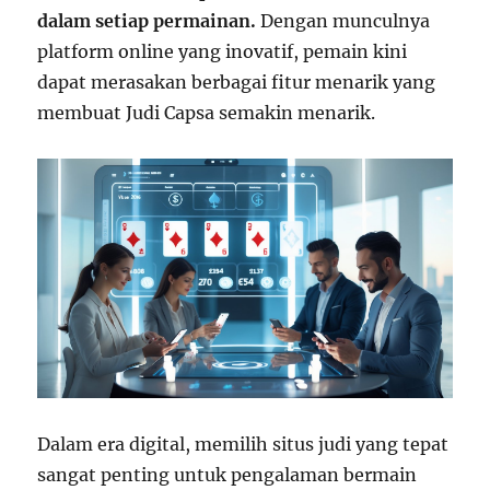
dalam setiap permainan.
Dengan munculnya
platform online yang inovatif, pemain kini
dapat merasakan berbagai fitur menarik yang
membuat Judi Capsa semakin menarik.
Dalam era digital, memilih situs judi yang tepat
sangat penting untuk pengalaman bermain