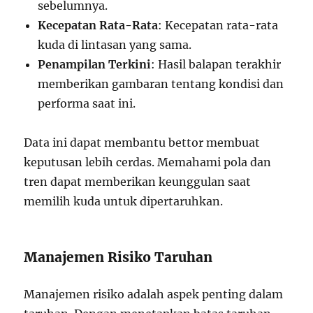
sebelumnya.
Kecepatan Rata-Rata
: Kecepatan rata-rata
kuda di lintasan yang sama.
Penampilan Terkini
: Hasil balapan terakhir
memberikan gambaran tentang kondisi dan
performa saat ini.
Data ini dapat membantu bettor membuat
keputusan lebih cerdas. Memahami pola dan
tren dapat memberikan keunggulan saat
memilih kuda untuk dipertaruhkan.
Manajemen Risiko Taruhan
Manajemen risiko adalah aspek penting dalam