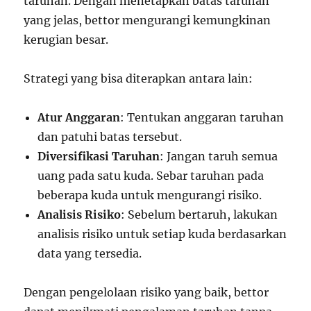
taruhan. Dengan menetapkan batas taruhan
yang jelas, bettor mengurangi kemungkinan
kerugian besar.
Strategi yang bisa diterapkan antara lain:
Atur Anggaran
: Tentukan anggaran taruhan
dan patuhi batas tersebut.
Diversifikasi Taruhan
: Jangan taruh semua
uang pada satu kuda. Sebar taruhan pada
beberapa kuda untuk mengurangi risiko.
Analisis Risiko
: Sebelum bertaruh, lakukan
analisis risiko untuk setiap kuda berdasarkan
data yang tersedia.
Dengan pengelolaan risiko yang baik, bettor