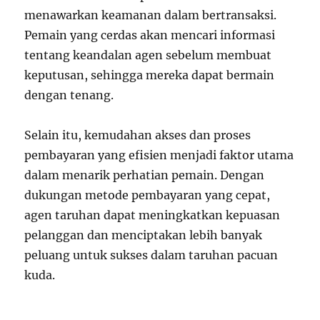
menawarkan keamanan dalam bertransaksi.
Pemain yang cerdas akan mencari informasi
tentang keandalan agen sebelum membuat
keputusan, sehingga mereka dapat bermain
dengan tenang.
Selain itu, kemudahan akses dan proses
pembayaran yang efisien menjadi faktor utama
dalam menarik perhatian pemain. Dengan
dukungan metode pembayaran yang cepat,
agen taruhan dapat meningkatkan kepuasan
pelanggan dan menciptakan lebih banyak
peluang untuk sukses dalam taruhan pacuan
kuda.