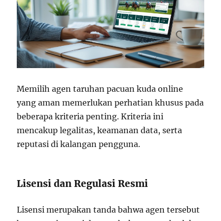
Memilih agen taruhan pacuan kuda online
yang aman memerlukan perhatian khusus pada
beberapa kriteria penting. Kriteria ini
mencakup legalitas, keamanan data, serta
reputasi di kalangan pengguna.
Lisensi dan Regulasi Resmi
Lisensi merupakan tanda bahwa agen tersebut