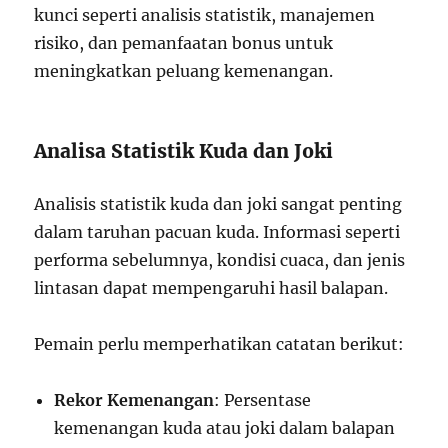
kunci seperti analisis statistik, manajemen
risiko, dan pemanfaatan bonus untuk
meningkatkan peluang kemenangan.
Analisa Statistik Kuda dan Joki
Analisis statistik kuda dan joki sangat penting
dalam taruhan pacuan kuda. Informasi seperti
performa sebelumnya, kondisi cuaca, dan jenis
lintasan dapat mempengaruhi hasil balapan.
Pemain perlu memperhatikan catatan berikut:
Rekor Kemenangan
: Persentase
kemenangan kuda atau joki dalam balapan