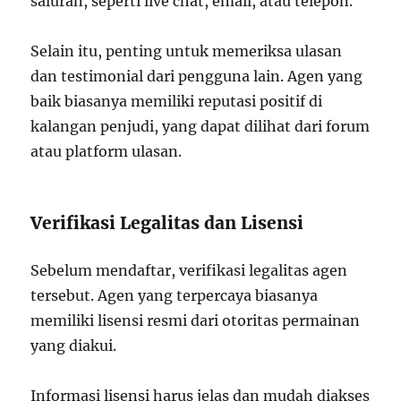
saluran, seperti live chat, email, atau telepon.
Selain itu, penting untuk memeriksa ulasan
dan testimonial dari pengguna lain. Agen yang
baik biasanya memiliki reputasi positif di
kalangan penjudi, yang dapat dilihat dari forum
atau platform ulasan.
Verifikasi Legalitas dan Lisensi
Sebelum mendaftar, verifikasi legalitas agen
tersebut. Agen yang terpercaya biasanya
memiliki lisensi resmi dari otoritas permainan
yang diakui.
Informasi lisensi harus jelas dan mudah diakses