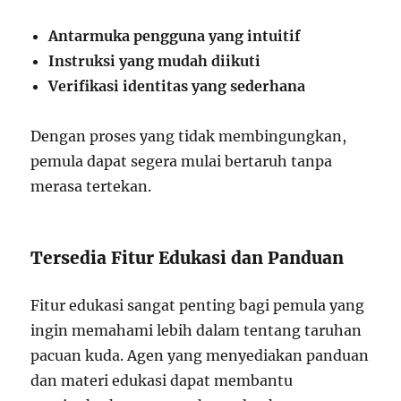
Antarmuka pengguna yang intuitif
Instruksi yang mudah diikuti
Verifikasi identitas yang sederhana
Dengan proses yang tidak membingungkan,
pemula dapat segera mulai bertaruh tanpa
merasa tertekan.
Tersedia Fitur Edukasi dan Panduan
Fitur edukasi sangat penting bagi pemula yang
ingin memahami lebih dalam tentang taruhan
pacuan kuda. Agen yang menyediakan panduan
dan materi edukasi dapat membantu