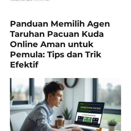
Panduan Memilih Agen
Taruhan Pacuan Kuda
Online Aman untuk
Pemula: Tips dan Trik
Efektif