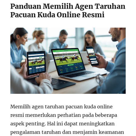
Panduan Memilih Agen Taruhan
Pacuan Kuda Online Resmi
Memilih agen taruhan pacuan kuda online
resmi memerlukan perhatian pada beberapa
aspek penting. Hal ini dapat meningkatkan
pengalaman taruhan dan menjamin keamanan