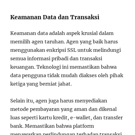
Keamanan Data dan Transaksi
Keamanan data adalah aspek krusial dalam
memilih agen taruhan. Agen yang baik harus
menggunakan enkripsi SSL untuk melindungi
semua informasi pribadi dan transaksi
keuangan. Teknologi ini memastikan bahwa
data pengguna tidak mudah diakses oleh pihak
ketiga yang berniat jahat.
Selain itu, agen juga harus menyediakan
metode pembayaran yang aman dan dikenal
luas seperti kartu kredit, e-wallet, dan transfer
bank. Memastikan bahwa platform
menawarkan perlindungan terhadap transaksi