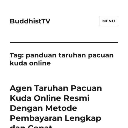
BuddhistTV
MENU
Tag:
panduan taruhan pacuan
kuda online
Agen Taruhan Pacuan
Kuda Online Resmi
Dengan Metode
Pembayaran Lengkap