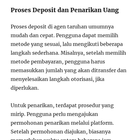
Proses Deposit dan Penarikan Uang
Proses deposit di agen taruhan umumnya
mudah dan cepat. Pengguna dapat memilih
metode yang sesuai, lalu mengikuti beberapa
langkah sederhana. Misalnya, setelah memilih
metode pembayaran, pengguna harus
memasukkan jumlah yang akan ditransfer dan
menyelesaikan langkah otorisasi, jika
diperlukan.
Untuk penarikan, terdapat prosedur yang
mirip. Pengguna perlu mengajukan
permohonan penarikan melalui platform.
Setelah permohonan diajukan, biasanya