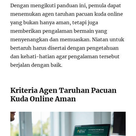
Dengan mengikuti panduan ini, pemula dapat
menemukan agen taruhan pacuan kuda online
yang bukan hanya aman, tetapi juga
memberikan pengalaman bermain yang
menyenangkan dan memuaskan. Niatan untuk
bertaruh harus disertai dengan pengetahuan
dan kehati-hatian agar pengalaman tersebut
berjalan dengan baik.
Kriteria Agen Taruhan Pacuan
Kuda Online Aman