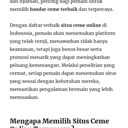
dan nyaman, penting bagi pemain untuk
memilih
bandar ceme terbaik
dan terpercaya.
Dengan daftar terbaik
situs ceme online
di
Indonesia, pemain akan menemukan platform
yang telah teruji, menawarkan tidak hanya
keamanan, tetapi juga bonus besar serta
promosi menarik yang dapat meningkatkan
peluang kemenangan. Melalui penelitian yang
cermat, setiap pemain dapat menemukan situs
yang sesuai dengan kebutuhan mereka,
memastikan pengalaman bermain yang lebih
memuaskan.
Mengapa Memilih Situs Ceme