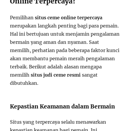
Online Terpercaya?
Pemilihan
situs ceme online terpercaya
merupakan langkah penting bagi para pemain.
Hal ini bertujuan untuk menjamin pengalaman
bermain yang aman dan nyaman. Saat
memilih, perhatian pada beberapa faktor kunci
akan membantu pemain meraih pengalaman
terbaik. Berikut adalah alasan mengapa
memilih
situs judi ceme resmi
sangat
dibutuhkan.
Kepastian Keamanan dalam Bermain
Situs yang terpercaya selalu menawarkan
kepastian keamanan bagi pemain. Ini