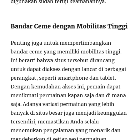
digunakan sudah teruji keamanannya.
Bandar Ceme dengan Mobilitas Tinggi
Penting juga untuk mempertimbangkan
bandar ceme yang memiliki mobilitas tinggi.
Ini berarti bahwa situs tersebut dirancang
untuk dapat diakses dengan lancar di berbagai
perangkat, seperti smartphone dan tablet.
Dengan kemudahan akses ini, pemain dapat
menikmati permainan kapan saja dan di mana
saja. Adanya variasi permainan yang lebih
banyak di situs besar juga menjadi keunggulan
tersendiri, memastikan Anda selalu
menemukan pengalaman yang menarik dan
mendebarkan di setiap sesi permainan.