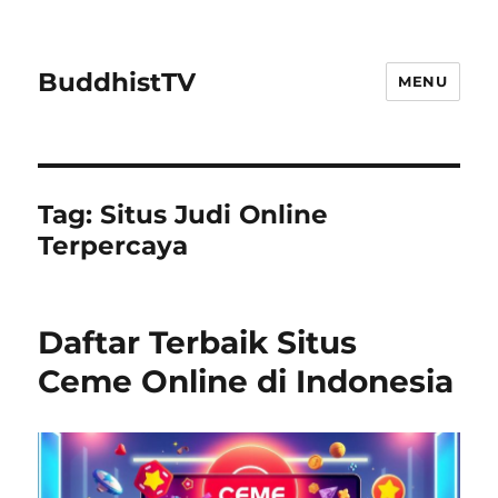
BuddhistTV
MENU
Tag:
Situs Judi Online
Terpercaya
Daftar Terbaik Situs
Ceme Online di Indonesia