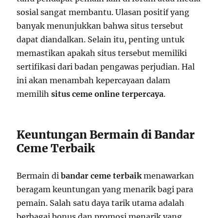
sosial sangat membantu. Ulasan positif yang
banyak menunjukkan bahwa situs tersebut
dapat diandalkan. Selain itu, penting untuk
memastikan apakah situs tersebut memiliki
sertifikasi dari badan pengawas perjudian. Hal
ini akan menambah kepercayaan dalam
memilih
situs ceme online terpercaya
.
Keuntungan Bermain di Bandar
Ceme Terbaik
Bermain di
bandar ceme terbaik
menawarkan
beragam keuntungan yang menarik bagi para
pemain. Salah satu daya tarik utama adalah
berbagai bonus dan promosi menarik yang