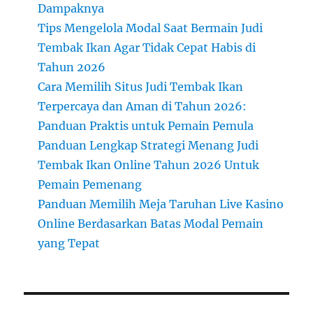
Dampaknya
Tips Mengelola Modal Saat Bermain Judi
Tembak Ikan Agar Tidak Cepat Habis di
Tahun 2026
Cara Memilih Situs Judi Tembak Ikan
Terpercaya dan Aman di Tahun 2026:
Panduan Praktis untuk Pemain Pemula
Panduan Lengkap Strategi Menang Judi
Tembak Ikan Online Tahun 2026 Untuk
Pemain Pemenang
Panduan Memilih Meja Taruhan Live Kasino
Online Berdasarkan Batas Modal Pemain
yang Tepat