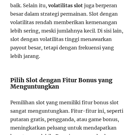
baik. Selain itu,
volatilitas slot
juga berperan
besar dalam strategi permainan. Slot dengan
volatilitas rendah memberikan kemenangan
lebih sering, meski jumlahnya kecil. Di sisi lain,
slot dengan volatilitas tinggi menawarkan
payout besar, tetapi dengan frekuensi yang
lebih jarang.
Pilih Slot dengan Fitur Bonus yang
Menguntungkan
Pemilihan slot yang memiliki fitur bonus slot
sangat menguntungkan. Fitur-fitur ini, seperti
putaran gratis, pengganda, atau game bonus,
meningkatkan peluang untuk mendapatkan