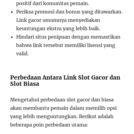
positif dari komunitas pemain.
Periksa promosi dan bonus yang ditawarkan.
Link gacor umumnya menyediakan
keuntungan ekstra yang lebih baik.
Hindari situs penipuan dengan memastikan
bahwa link tersebut memiliki lisensi yang
valid.
Perbedaan Antara Link Slot Gacor dan
Slot Biasa
Mengetahui perbedaan slot gacor dan biasa
akan membantu pemain dalam memilih opsi
yang lebih menguntungkan. Berikut adalah
beberapa poin perbedaan utama: