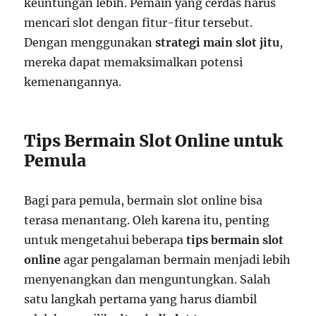
keuntungan lebih. Pemain yang cerdas harus
mencari slot dengan fitur-fitur tersebut.
Dengan menggunakan
strategi main slot jitu
,
mereka dapat memaksimalkan potensi
kemenangannya.
Tips Bermain Slot Online untuk
Pemula
Bagi para pemula, bermain slot online bisa
terasa menantang. Oleh karena itu, penting
untuk mengetahui beberapa
tips bermain slot
online
agar pengalaman bermain menjadi lebih
menyenangkan dan menguntungkan. Salah
satu langkah pertama yang harus diambil