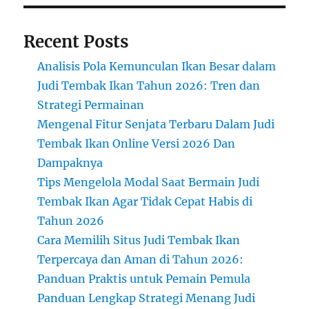
Recent Posts
Analisis Pola Kemunculan Ikan Besar dalam
Judi Tembak Ikan Tahun 2026: Tren dan
Strategi Permainan
Mengenal Fitur Senjata Terbaru Dalam Judi
Tembak Ikan Online Versi 2026 Dan
Dampaknya
Tips Mengelola Modal Saat Bermain Judi
Tembak Ikan Agar Tidak Cepat Habis di
Tahun 2026
Cara Memilih Situs Judi Tembak Ikan
Terpercaya dan Aman di Tahun 2026:
Panduan Praktis untuk Pemain Pemula
Panduan Lengkap Strategi Menang Judi