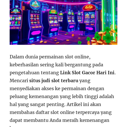
Dalam dunia permainan slot online,
keberhasilan sering kali bergantung pada
pengetahuan tentang
Link Slot Gacor Hari Ini
.
Mencari
situs judi slot terbaru
yang
menyediakan akses ke permainan dengan
peluang kemenangan yang lebih tinggi adalah
hal yang sangat penting. Artikel ini akan
membahas daftar slot online terpercaya yang
dapat membantu Anda meraih kemenangan