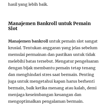
hasil yang lebih baik.
Manajemen Bankroll untuk Pemain
Slot
Manajemen bankroll
untuk pemain slot sangat
krusial. Tentukan anggaran yang jelas sebelum
memulai permainan dan pastikan untuk tidak
melebihi batas tersebut. Mengatur pengeluaran
dengan bijak membantu pemain tetap tenang
dan menghindari stres saat bermain. Penting
juga untuk mengetahui kapan harus berhenti
bermain, baik ketika menang atau kalah, demi
menjaga keseimbangan keuangan dan
mengoptimalkan pengalaman bermain.