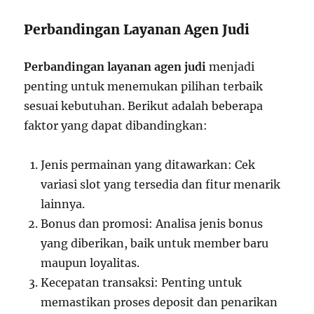
Perbandingan Layanan Agen Judi
Perbandingan layanan agen judi
menjadi
penting untuk menemukan pilihan terbaik
sesuai kebutuhan. Berikut adalah beberapa
faktor yang dapat dibandingkan:
Jenis permainan yang ditawarkan: Cek
variasi slot yang tersedia dan fitur menarik
lainnya.
Bonus dan promosi: Analisa jenis bonus
yang diberikan, baik untuk member baru
maupun loyalitas.
Kecepatan transaksi: Penting untuk
memastikan proses deposit dan penarikan