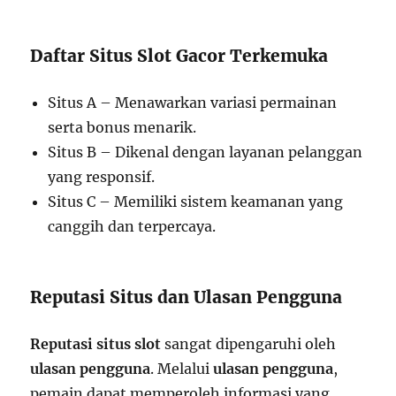
Daftar Situs Slot Gacor Terkemuka
Situs A – Menawarkan variasi permainan
serta bonus menarik.
Situs B – Dikenal dengan layanan pelanggan
yang responsif.
Situs C – Memiliki sistem keamanan yang
canggih dan terpercaya.
Reputasi Situs dan Ulasan Pengguna
Reputasi situs slot
sangat dipengaruhi oleh
ulasan pengguna
. Melalui
ulasan pengguna
,
pemain dapat memperoleh informasi yang