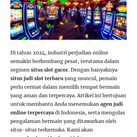
Di tahun 2024, industri perjudian online
semakin berkembang pesat, terutama dalam
segmen
situs slot gacor
. Dengan banyaknya
situs judi slot terbaru
yang muncul, pemain
perlu cermat dalam memilih tempat bermain
yang aman dan terpercaya. Artikel ini bertujuan
untuk membantu Anda menemukan
agen judi
online terpercaya
di Indonesia, serta mengulas
pengalaman bermain yang ditawarkan oleh
situs-situs terkemuka. Kami akan