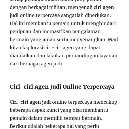
dengan berbagai pilihan, mengenali
ciri agen
judi
online terpercaya sangatlah diperlukan.
Hal ini membantu pemain untuk menghindari
penipuan dan memastikan pengalaman
bermain yang aman serta menyenangkan. Mari
kita eksplorasi ciri-ciri agen yang dapat
diandalkan dan lakukan perbandingan layanan
dari berbagai agen judi.
Ciri-ciri Agen Judi Online Terpercaya
Ciri-
ciri agen judi
online terpercaya mencakup
beberapa aspek kunci yang bisa membantu
pemain dalam memilih tempat bermain.
Berikut adalah beberapa hal yang perlu