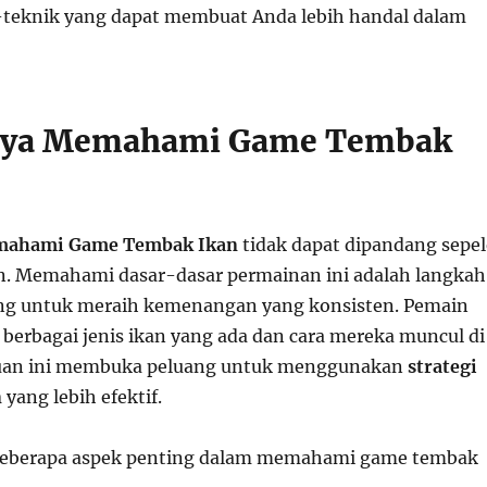
-teknik yang dapat membuat Anda lebih handal dalam
nya Memahami Game Tembak
mahami Game Tembak Ikan
tidak dapat dipandang sepel
n. Memahami dasar-dasar permainan ini adalah langkah
ing untuk meraih kemenangan yang konsisten. Pemain
 berbagai jenis ikan yang ada dan cara mereka muncul di
huan ini membuka peluang untuk menggunakan
strategi
n
yang lebih efektif.
 beberapa aspek penting dalam memahami game tembak