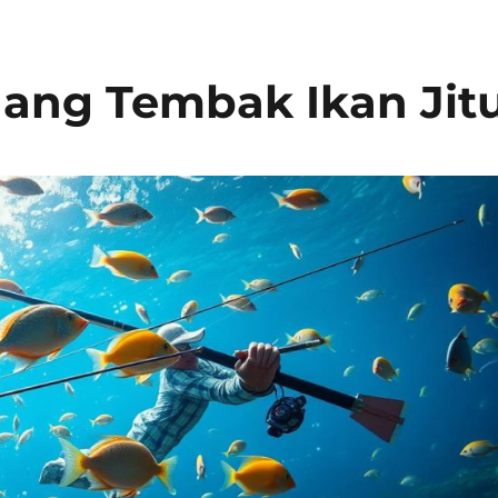
nang Tembak Ikan Jit