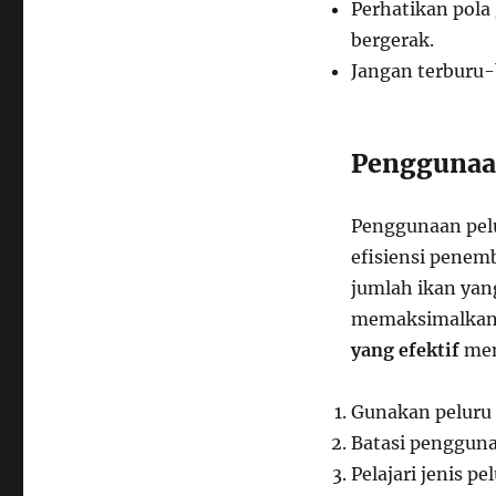
Perhatikan pola
bergerak.
Jangan terburu-
Penggunaa
Penggunaan pelu
efisiensi penem
jumlah ikan yan
memaksimalkan
yang efektif
men
Gunakan peluru 
Batasi penggun
Pelajari jenis p