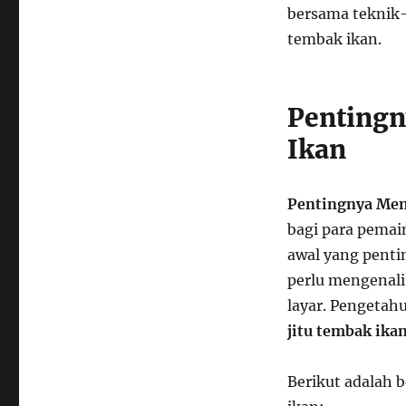
bersama teknik
tembak ikan.
Penting
Ikan
Pentingnya Me
bagi para pemai
awal yang pent
perlu mengenali
layar. Pengeta
jitu tembak ika
Berikut adalah