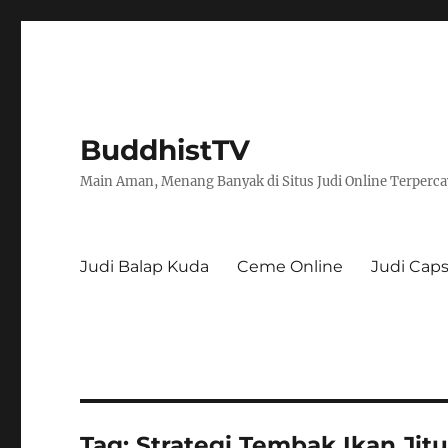
BuddhistTV
Main Aman, Menang Banyak di Situs Judi Online Terperca
Judi Balap Kuda
Ceme Online
Judi Cap
Tag:
Strategi Tembak Ikan Jit