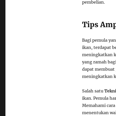
pembelian.
Tips Am
Bagi pemula yan
ikan, terdapat 
meningkatkan k
yang ramah bagi
dapat membuat 
meningkatkan ke
Salah satu
Tekni
ikan. Pemula ha
Memahami cara 
menentukan wak