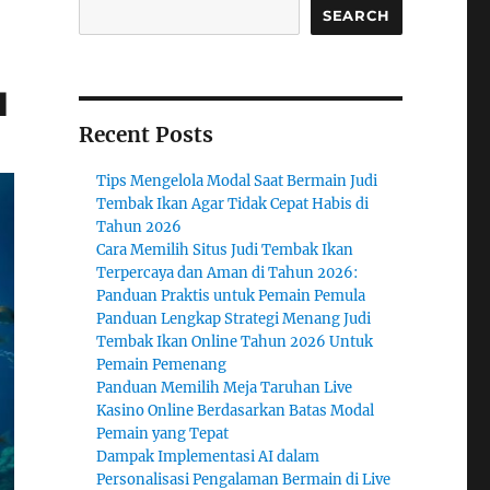
SEARCH
u
Recent Posts
Tips Mengelola Modal Saat Bermain Judi
Tembak Ikan Agar Tidak Cepat Habis di
Tahun 2026
Cara Memilih Situs Judi Tembak Ikan
Terpercaya dan Aman di Tahun 2026:
Panduan Praktis untuk Pemain Pemula
Panduan Lengkap Strategi Menang Judi
Tembak Ikan Online Tahun 2026 Untuk
Pemain Pemenang
Panduan Memilih Meja Taruhan Live
Kasino Online Berdasarkan Batas Modal
Pemain yang Tepat
Dampak Implementasi AI dalam
Personalisasi Pengalaman Bermain di Live