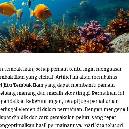
 tembak ikan, setiap pemain tentu ingin menguasai
embak Ikan
yang efektif. Artikel ini akan membahas
gi Jitu Tembak Ikan
yang dapat membantu pemain
luang menang dan meraih skor tinggi. Permainan ini
ngandalkan keberuntungan, tetapi juga pemahaman
berbagai elemen di dalam permainan. Dengan mengenali
dapat dibidik dan cara pemakaian peluru yang tepat,
ngoptimalkan hasil permainannya. Mari kita telusuri