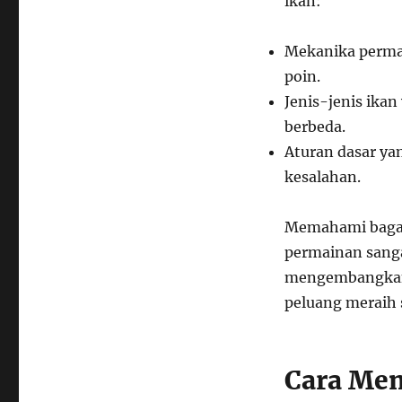
ikan:
Mekanika perma
poin.
Jenis-jenis ika
berbeda.
Aturan dasar ya
kesalahan.
Memahami bagai
permainan sanga
mengembangk
peluang meraih s
Cara Men