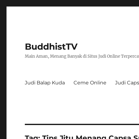
BuddhistTV
Main Aman, Menang Banyak di Situs Judi Online Terperca
Judi Balap Kuda
Ceme Online
Judi Cap
Tag:
Tips Jitu Menang Capsa 