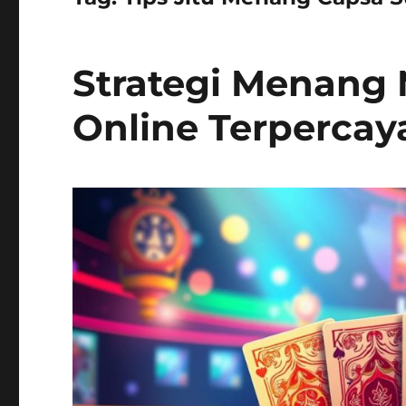
Strategi Menang
Online Terpercay