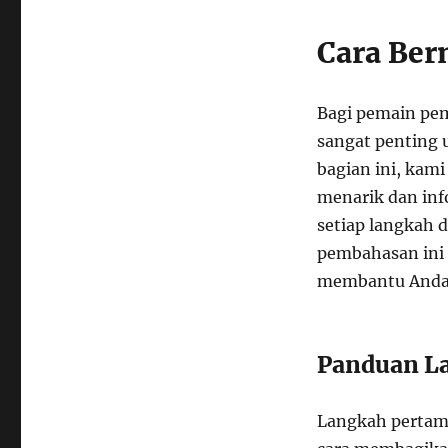
Cara Ber
Bagi pemain p
sangat penting 
bagian ini, kam
menarik dan inf
setiap langkah 
pembahasan ini
membantu Anda 
Panduan L
Langkah perta