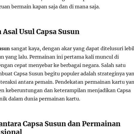
uan bermain kapan saja dan di mana saja.
n Asal Usul Capsa Susun
usun
sangat kaya, dengan akar yang dapat ditelusuri lebi
un yang lalu. Permainan ini pertama kali muncul di
ngan cepat menyebar ke berbagai negara. Salah satu
buat Capsa Susun begitu populer adalah strateginya ya
teraksi antara pemain. Pendekatan permainan kartu ya
n keberuntungan dan keterampilan menjadikan Capsa
nik dalam dunia permainan kartu.
antara Capsa Susun dan Permainan
isional