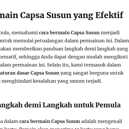
main Capsa Susun yang Efektif
emula, memahami
cara bermain Capsa Susun
menjadi
untuk memulai petualangan dalam permainan ini. Dalam
i akan memberikan panduan langkah demi langkah yang
ormatif, sehingga Anda dapat dengan mudah mengikuti
dalam permainan ini. Selain itu, kami termasuk dalam
aturan dasar Capsa Susun
yang sangat berguna untuk
menghindari kesalahan yang umum terjadi.
angkah demi Langkah untuk Pemula
ma dalam
cara bermain Capsa Susun
adalah mengenali