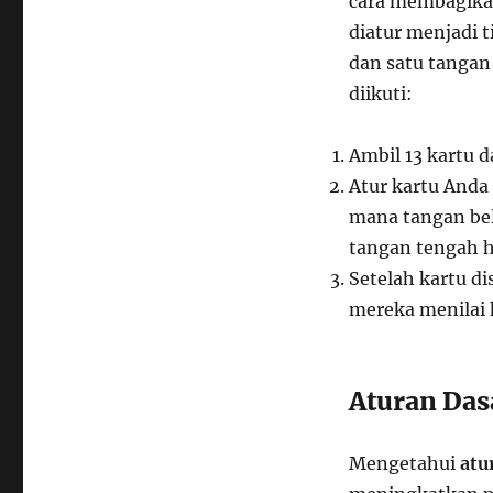
cara membagikan
diatur menjadi t
dan satu tangan
diikuti:
Ambil 13 kartu d
Atur kartu Anda
mana tangan bel
tangan tengah h
Setelah kartu d
mereka menilai 
Aturan Das
Mengetahui
atu