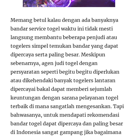
Memang betul kalau dengan ada banyaknya
bandar service togel waktu ini tidak mesti
langsung membantu beberapa penjudi atau
togelers simpel temukan bandar yang dapat
dipercaya serta paling besar. Meskipun
sebenarnya, agen judi togel dengan
persyaratan seperti begitu begitu diperlukan
atau dikehendaki banyak togelers lantaran
dipercayai bakal dapat memberi sejumlah
keuntungan dengan sarana pelayanan togel
terbaik di mana sangatlah mengesankan. Tapi
bahwasanya, untuk mendapati rekomendasi
bandar togel dapat dipercaya dan paling besar
di Indonesia sangat gampang jika bagaimana