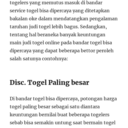
togelers yang memutus masuk di bandar
service togel bisa dipercaya yang ditetapkan
bakalan oke dalam mendatangkan pengalaman
taruhan judi togel lebih bagus. Sedangkan,
tentang hal beraneka banyak keuntungan
main judi togel online pada bandar togel bisa
dipercaya yang dapat beberapa bettor peroleh
salah satunya contohnya:
Disc. Togel Paling besar
Di bandar togel bisa dipercaya, potongan harga
togel paling besar sebagai satu diantara
keuntungan bernilai buat beberapa togelers
sebab bisa semakin untung saat bermain togel