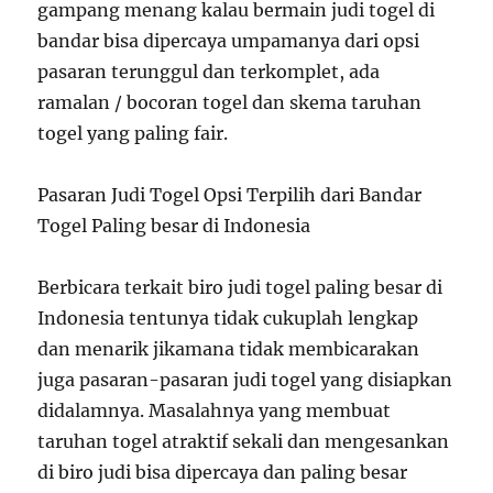
gampang menang kalau bermain judi togel di
bandar bisa dipercaya umpamanya dari opsi
pasaran terunggul dan terkomplet, ada
ramalan / bocoran togel dan skema taruhan
togel yang paling fair.
Pasaran Judi Togel Opsi Terpilih dari Bandar
Togel Paling besar di Indonesia
Berbicara terkait biro judi togel paling besar di
Indonesia tentunya tidak cukuplah lengkap
dan menarik jikamana tidak membicarakan
juga pasaran-pasaran judi togel yang disiapkan
didalamnya. Masalahnya yang membuat
taruhan togel atraktif sekali dan mengesankan
di biro judi bisa dipercaya dan paling besar