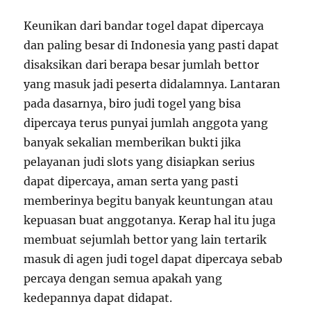
Keunikan dari bandar togel dapat dipercaya
dan paling besar di Indonesia yang pasti dapat
disaksikan dari berapa besar jumlah bettor
yang masuk jadi peserta didalamnya. Lantaran
pada dasarnya, biro judi togel yang bisa
dipercaya terus punyai jumlah anggota yang
banyak sekalian memberikan bukti jika
pelayanan judi slots yang disiapkan serius
dapat dipercaya, aman serta yang pasti
memberinya begitu banyak keuntungan atau
kepuasan buat anggotanya. Kerap hal itu juga
membuat sejumlah bettor yang lain tertarik
masuk di agen judi togel dapat dipercaya sebab
percaya dengan semua apakah yang
kedepannya dapat didapat.