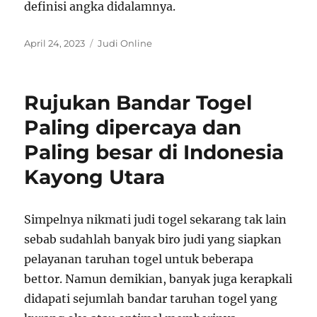
definisi angka didalamnya.
Posted
Categories
April 24, 2023
Judi Online
on
Rujukan Bandar Togel
Paling dipercaya dan
Paling besar di Indonesia
Kayong Utara
Simpelnya nikmati judi togel sekarang tak lain
sebab sudahlah banyak biro judi yang siapkan
pelayanan taruhan togel untuk beberapa
bettor. Namun demikian, banyak juga kerapkali
didapati sejumlah bandar taruhan togel yang