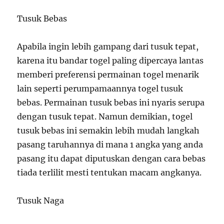
Tusuk Bebas
Apabila ingin lebih gampang dari tusuk tepat,
karena itu bandar togel paling dipercaya lantas
memberi preferensi permainan togel menarik
lain seperti perumpamaannya togel tusuk
bebas. Permainan tusuk bebas ini nyaris serupa
dengan tusuk tepat. Namun demikian, togel
tusuk bebas ini semakin lebih mudah langkah
pasang taruhannya di mana 1 angka yang anda
pasang itu dapat diputuskan dengan cara bebas
tiada terlilit mesti tentukan macam angkanya.
Tusuk Naga