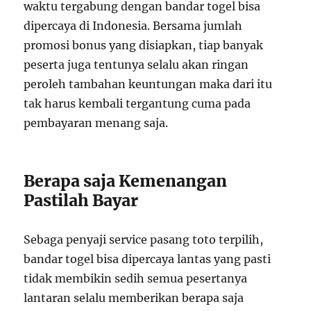
waktu tergabung dengan bandar togel bisa
dipercaya di Indonesia. Bersama jumlah
promosi bonus yang disiapkan, tiap banyak
peserta juga tentunya selalu akan ringan
peroleh tambahan keuntungan maka dari itu
tak harus kembali tergantung cuma pada
pembayaran menang saja.
Berapa saja Kemenangan
Pastilah Bayar
Sebaga penyaji service pasang toto terpilih,
bandar togel bisa dipercaya lantas yang pasti
tidak membikin sedih semua pesertanya
lantaran selalu memberikan berapa saja