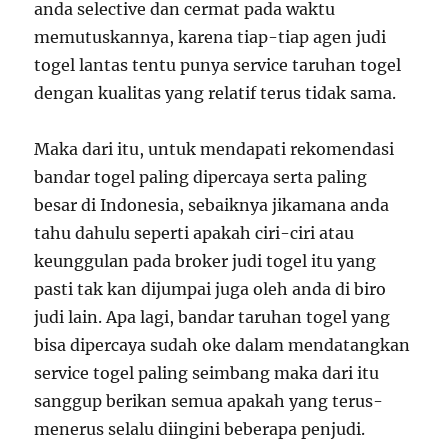
anda selective dan cermat pada waktu
memutuskannya, karena tiap-tiap agen judi
togel lantas tentu punya service taruhan togel
dengan kualitas yang relatif terus tidak sama.
Maka dari itu, untuk mendapati rekomendasi
bandar togel paling dipercaya serta paling
besar di Indonesia, sebaiknya jikamana anda
tahu dahulu seperti apakah ciri-ciri atau
keunggulan pada broker judi togel itu yang
pasti tak kan dijumpai juga oleh anda di biro
judi lain. Apa lagi, bandar taruhan togel yang
bisa dipercaya sudah oke dalam mendatangkan
service togel paling seimbang maka dari itu
sanggup berikan semua apakah yang terus-
menerus selalu diingini beberapa penjudi.