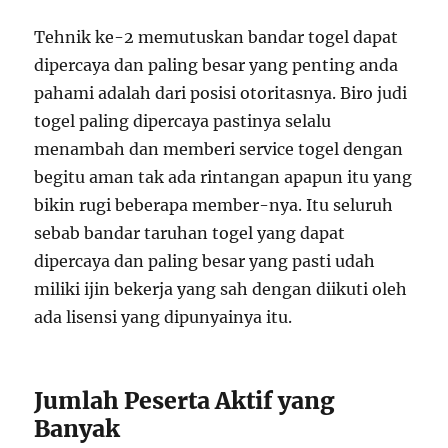
Tehnik ke-2 memutuskan bandar togel dapat
dipercaya dan paling besar yang penting anda
pahami adalah dari posisi otoritasnya. Biro judi
togel paling dipercaya pastinya selalu
menambah dan memberi service togel dengan
begitu aman tak ada rintangan apapun itu yang
bikin rugi beberapa member-nya. Itu seluruh
sebab bandar taruhan togel yang dapat
dipercaya dan paling besar yang pasti udah
miliki ijin bekerja yang sah dengan diikuti oleh
ada lisensi yang dipunyainya itu.
Jumlah Peserta Aktif yang
Banyak