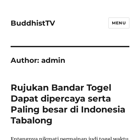
BuddhistTV
MENU
Author:
admin
Rujukan Bandar Togel
Dapat dipercaya serta
Paling besar di Indonesia
Tabalong
Entengnya nikmati permainan judi togel waktu