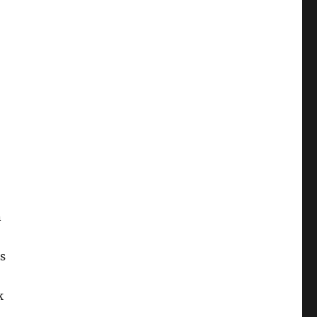
n
s
k