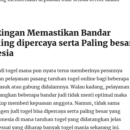
Ringan Memastikan Bandar
ing dipercaya serta Paling besa
esia
judi togel mana pun nyata terus memberinya perannya
n pelayanan pasang taruhan togel online bagi beberapa
asuk atau gabung didalamnya. Walau kadang, pelayanan
tangkan beberapa bandar judi tidak mesti optimal maka
cukup memberi kepuasan anggota. Namun, tidak sama
gen judi togel bisa dipercaya serta paling besar yang
onesia di mana taruhan togel yang didatangkan jelas
esuai yang diharap banyak togel mania sekarang ini.