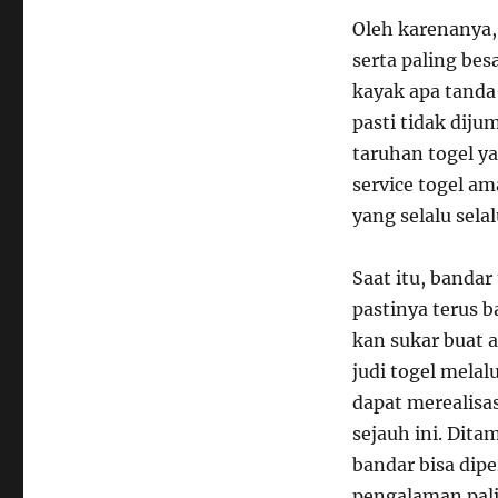
Oleh karenanya,
serta paling bes
kayak apa tanda
pasti tidak dijum
taruhan togel y
service togel 
yang selalu sela
Saat itu, bandar
pastinya terus 
kan sukar buat 
judi togel mela
dapat merealisa
sejauh ini. Dita
bandar bisa dip
pengalaman pal