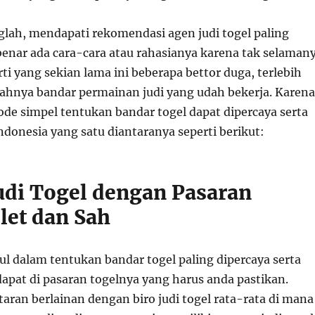
ah, mendapati rekomendasi agen judi togel paling
 benar ada cara-cara atau rahasianya karena tak selaman
i yang sekian lama ini beberapa bettor duga, terlebih
ahnya bandar permainan judi yang udah bekerja. Karena
ode simpel tentukan bandar togel dapat dipercaya serta
Indonesia yang satu diantaranya seperti berikut:
udi Togel dengan Pasaran
et dan Sah
ul dalam tentukan bandar togel paling dipercaya serta
dapat di pasaran togelnya yang harus anda pastikan.
aran berlainan dengan biro judi togel rata-rata di mana