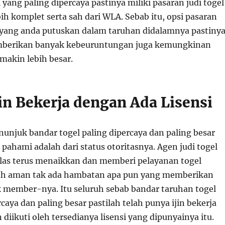
l yang paling dipercaya pastinya miliki pasaran judi togel
h komplet serta sah dari WLA. Sebab itu, opsi pasaran
yang anda putuskan dalam taruhan didalamnya pastiny
mberikan banyak kebeuruntungan juga kemungkinan
akin lebih besar.
jin Bekerja dengan Ada Lisensi
unjuk bandar togel paling dipercaya dan paling besar
pahami adalah dari status otoritasnya. Agen judi togel
jelas terus menaikkan dan memberi pelayanan togel
ah aman tak ada hambatan apa pun yang memberikan
 member-nya. Itu seluruh sebab bandar taruhan togel
caya dan paling besar pastilah telah punya ijin bekerja
diikuti oleh tersedianya lisensi yang dipunyainya itu.