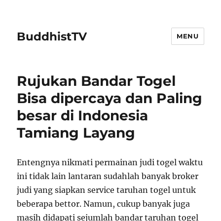
BuddhistTV
MENU
Rujukan Bandar Togel
Bisa dipercaya dan Paling
besar di Indonesia
Tamiang Layang
Entengnya nikmati permainan judi togel waktu
ini tidak lain lantaran sudahlah banyak broker
judi yang siapkan service taruhan togel untuk
beberapa bettor. Namun, cukup banyak juga
masih didapati sejumlah bandar taruhan togel