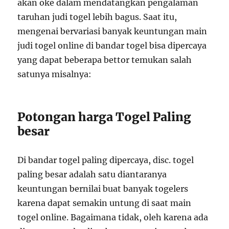
akan oke dalam mendatangkan pengalaman
taruhan judi togel lebih bagus. Saat itu,
mengenai bervariasi banyak keuntungan main
judi togel online di bandar togel bisa dipercaya
yang dapat beberapa bettor temukan salah
satunya misalnya:
Potongan harga Togel Paling
besar
Di bandar togel paling dipercaya, disc. togel
paling besar adalah satu diantaranya
keuntungan bernilai buat banyak togelers
karena dapat semakin untung di saat main
togel online. Bagaimana tidak, oleh karena ada