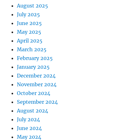
August 2025
July 2025
June 2025
May 2025
April 2025
March 2025
February 2025
January 2025
December 2024
November 2024
October 2024
September 2024
August 2024
July 2024
June 2024
May 2024