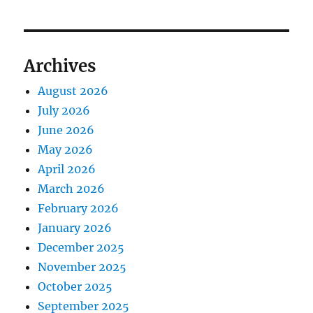
Archives
August 2026
July 2026
June 2026
May 2026
April 2026
March 2026
February 2026
January 2026
December 2025
November 2025
October 2025
September 2025