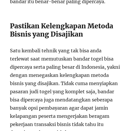
bandar itu benar-benar paling dipercaya.
Pastikan Kelengkapan Metoda
Bisnis yang Disajikan
Satu kembali tehnik yang tak bisa anda
terlewat saat memutuskan bandar togel bisa
dipercaya serta paling besar di Indonesia, yakni
dengan menegaskan kelengkapan metoda
bisnis yang disajikan. Tidak cuma menyiapkan
pasaran judi togel yang komplet saja, bandar
bisa dipercaya juga mendatangkan seberapa
banyak opsi pembayaran agar dapat jamin
kelapangan peserta mengerjakan beragam
pekerjaan transaksi bisnis tidak tahu itu