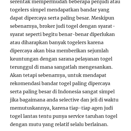
serentak mempermudah beberapa penjudi atau
togelers simpel mendapatkan bandar yang
dapat dipercaya serta paling besar. Meskipun
sebenarnya, broker judi togel dengan syarat-
syarat seperti begitu benar-benar diperlukan
atau diharapkan banyak togelers karena
dipercaya akan bisa memberikan sejumlah
keuntungan dengan sarana pelayanan togel
terunggul di mana sangatlah mengesankan.
Akan tetapi sebenarnya, untuk mendapat
rekomendasi bandar togel paling dipercaya
serta paling besar di Indonesia sangat simpel
jika bagaimana anda selective dan jeli di waktu
memutuskannya, karena tiap-tiap agen judi
togel lantas tentu punya service taruhan togel
dengan mutu yang relatif selalu berlainan.