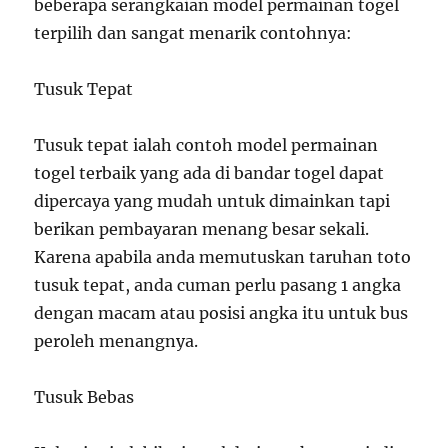
beberapa serangkaian model permainan togel
terpilih dan sangat menarik contohnya:
Tusuk Tepat
Tusuk tepat ialah contoh model permainan
togel terbaik yang ada di bandar togel dapat
dipercaya yang mudah untuk dimainkan tapi
berikan pembayaran menang besar sekali.
Karena apabila anda memutuskan taruhan toto
tusuk tepat, anda cuman perlu pasang 1 angka
dengan macam atau posisi angka itu untuk bus
peroleh menangnya.
Tusuk Bebas