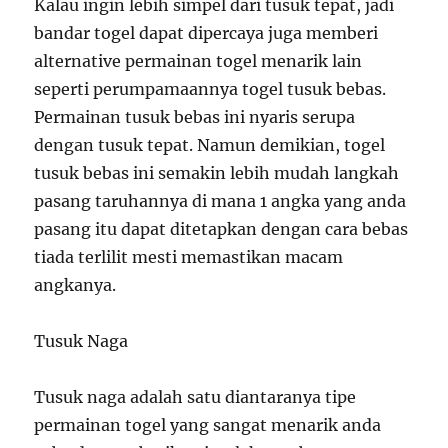
Kalau ingin lebih simpel dari tusuk tepat, jadi
bandar togel dapat dipercaya juga memberi
alternative permainan togel menarik lain
seperti perumpamaannya togel tusuk bebas.
Permainan tusuk bebas ini nyaris serupa
dengan tusuk tepat. Namun demikian, togel
tusuk bebas ini semakin lebih mudah langkah
pasang taruhannya di mana 1 angka yang anda
pasang itu dapat ditetapkan dengan cara bebas
tiada terlilit mesti memastikan macam
angkanya.
Tusuk Naga
Tusuk naga adalah satu diantaranya tipe
permainan togel yang sangat menarik anda