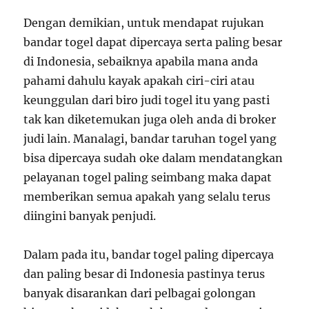
Dengan demikian, untuk mendapat rujukan
bandar togel dapat dipercaya serta paling besar
di Indonesia, sebaiknya apabila mana anda
pahami dahulu kayak apakah ciri-ciri atau
keunggulan dari biro judi togel itu yang pasti
tak kan diketemukan juga oleh anda di broker
judi lain. Manalagi, bandar taruhan togel yang
bisa dipercaya sudah oke dalam mendatangkan
pelayanan togel paling seimbang maka dapat
memberikan semua apakah yang selalu terus
diingini banyak penjudi.
Dalam pada itu, bandar togel paling dipercaya
dan paling besar di Indonesia pastinya terus
banyak disarankan dari pelbagai golongan