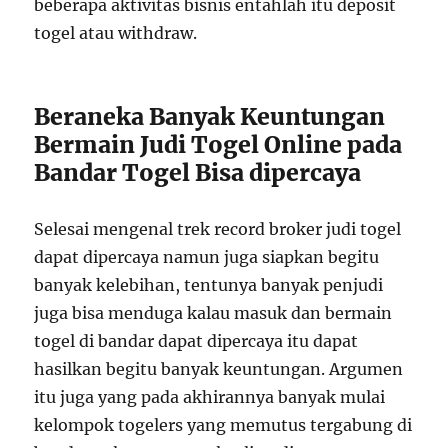
beberapa aktivitas bisnis entahlah itu deposit
togel atau withdraw.
Beraneka Banyak Keuntungan
Bermain Judi Togel Online pada
Bandar Togel Bisa dipercaya
Selesai mengenal trek record broker judi togel
dapat dipercaya namun juga siapkan begitu
banyak kelebihan, tentunya banyak penjudi
juga bisa menduga kalau masuk dan bermain
togel di bandar dapat dipercaya itu dapat
hasilkan begitu banyak keuntungan. Argumen
itu juga yang pada akhirannya banyak mulai
kelompok togelers yang memutus tergabung di