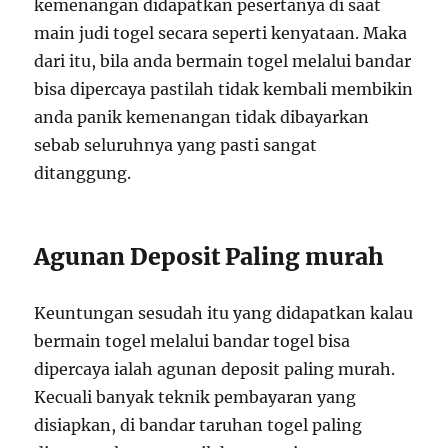
kemenangan didapatkan pesertanya di saat
main judi togel secara seperti kenyataan. Maka
dari itu, bila anda bermain togel melalui bandar
bisa dipercaya pastilah tidak kembali membikin
anda panik kemenangan tidak dibayarkan
sebab seluruhnya yang pasti sangat
ditanggung.
Agunan Deposit Paling murah
Keuntungan sesudah itu yang didapatkan kalau
bermain togel melalui bandar togel bisa
dipercaya ialah agunan deposit paling murah.
Kecuali banyak teknik pembayaran yang
disiapkan, di bandar taruhan togel paling