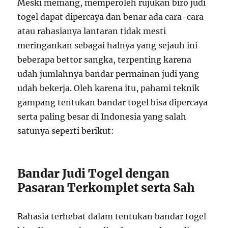
Meski memang, memperoleh rujukan biro judi
togel dapat dipercaya dan benar ada cara-cara
atau rahasianya lantaran tidak mesti
meringankan sebagai halnya yang sejauh ini
beberapa bettor sangka, terpenting karena
udah jumlahnya bandar permainan judi yang
udah bekerja. Oleh karena itu, pahami teknik
gampang tentukan bandar togel bisa dipercaya
serta paling besar di Indonesia yang salah
satunya seperti berikut:
Bandar Judi Togel dengan
Pasaran Terkomplet serta Sah
Rahasia terhebat dalam tentukan bandar togel