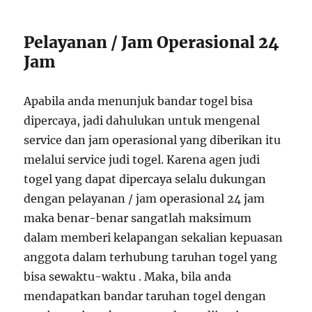
Pelayanan / Jam Operasional 24
Jam
Apabila anda menunjuk bandar togel bisa
dipercaya, jadi dahulukan untuk mengenal
service dan jam operasional yang diberikan itu
melalui service judi togel. Karena agen judi
togel yang dapat dipercaya selalu dukungan
dengan pelayanan / jam operasional 24 jam
maka benar-benar sangatlah maksimum
dalam memberi kelapangan sekalian kepuasan
anggota dalam terhubung taruhan togel yang
bisa sewaktu-waktu . Maka, bila anda
mendapatkan bandar taruhan togel dengan