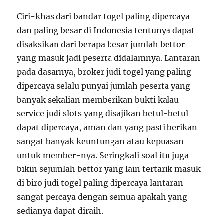
Ciri-khas dari bandar togel paling dipercaya
dan paling besar di Indonesia tentunya dapat
disaksikan dari berapa besar jumlah bettor
yang masuk jadi peserta didalamnya. Lantaran
pada dasarnya, broker judi togel yang paling
dipercaya selalu punyai jumlah peserta yang
banyak sekalian memberikan bukti kalau
service judi slots yang disajikan betul-betul
dapat dipercaya, aman dan yang pasti berikan
sangat banyak keuntungan atau kepuasan
untuk member-nya. Seringkali soal itu juga
bikin sejumlah bettor yang lain tertarik masuk
di biro judi togel paling dipercaya lantaran
sangat percaya dengan semua apakah yang
sedianya dapat diraih.