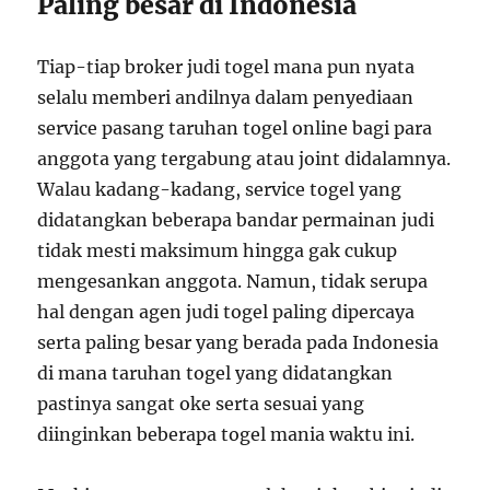
Paling besar di Indonesia
Tiap-tiap broker judi togel mana pun nyata
selalu memberi andilnya dalam penyediaan
service pasang taruhan togel online bagi para
anggota yang tergabung atau joint didalamnya.
Walau kadang-kadang, service togel yang
didatangkan beberapa bandar permainan judi
tidak mesti maksimum hingga gak cukup
mengesankan anggota. Namun, tidak serupa
hal dengan agen judi togel paling dipercaya
serta paling besar yang berada pada Indonesia
di mana taruhan togel yang didatangkan
pastinya sangat oke serta sesuai yang
diinginkan beberapa togel mania waktu ini.