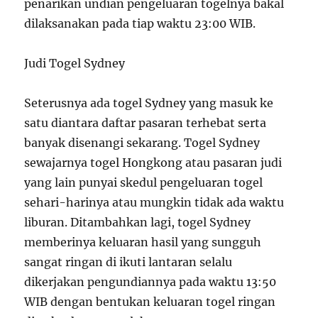
penarikan undian pengeluaran togelnya bakal
dilaksanakan pada tiap waktu 23:00 WIB.
Judi Togel Sydney
Seterusnya ada togel Sydney yang masuk ke
satu diantara daftar pasaran terhebat serta
banyak disenangi sekarang. Togel Sydney
sewajarnya togel Hongkong atau pasaran judi
yang lain punyai skedul pengeluaran togel
sehari-harinya atau mungkin tidak ada waktu
liburan. Ditambahkan lagi, togel Sydney
memberinya keluaran hasil yang sungguh
sangat ringan di ikuti lantaran selalu
dikerjakan pengundiannya pada waktu 13:50
WIB dengan bentukan keluaran togel ringan