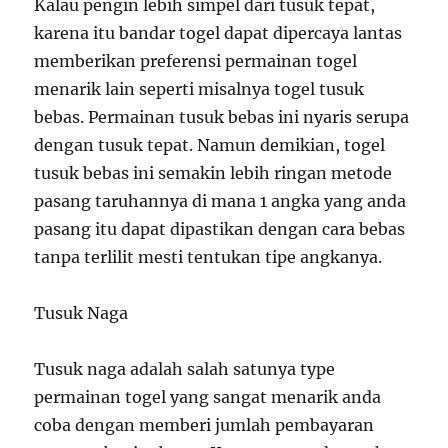
Kalau pengin lebih simpel dari tusuk tepat,
karena itu bandar togel dapat dipercaya lantas
memberikan preferensi permainan togel
menarik lain seperti misalnya togel tusuk
bebas. Permainan tusuk bebas ini nyaris serupa
dengan tusuk tepat. Namun demikian, togel
tusuk bebas ini semakin lebih ringan metode
pasang taruhannya di mana 1 angka yang anda
pasang itu dapat dipastikan dengan cara bebas
tanpa terlilit mesti tentukan tipe angkanya.
Tusuk Naga
Tusuk naga adalah salah satunya type
permainan togel yang sangat menarik anda
coba dengan memberi jumlah pembayaran