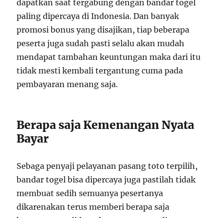
dapatkan saat tergabung dengan bandar togel
paling dipercaya di Indonesia. Dan banyak
promosi bonus yang disajikan, tiap beberapa
peserta juga sudah pasti selalu akan mudah
mendapat tambahan keuntungan maka dari itu
tidak mesti kembali tergantung cuma pada
pembayaran menang saja.
Berapa saja Kemenangan Nyata
Bayar
Sebaga penyaji pelayanan pasang toto terpilih,
bandar togel bisa dipercaya juga pastilah tidak
membuat sedih semuanya pesertanya
dikarenakan terus memberi berapa saja