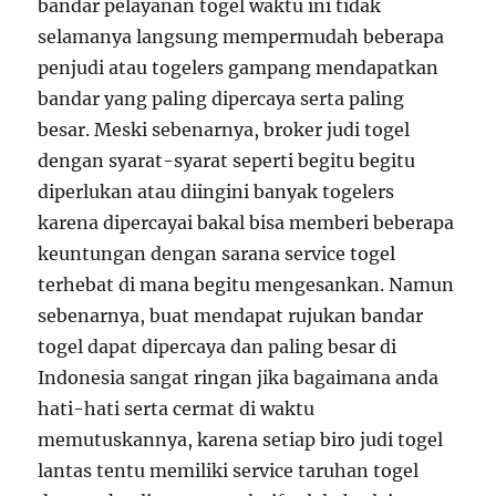
bandar pelayanan togel waktu ini tidak
selamanya langsung mempermudah beberapa
penjudi atau togelers gampang mendapatkan
bandar yang paling dipercaya serta paling
besar. Meski sebenarnya, broker judi togel
dengan syarat-syarat seperti begitu begitu
diperlukan atau diingini banyak togelers
karena dipercayai bakal bisa memberi beberapa
keuntungan dengan sarana service togel
terhebat di mana begitu mengesankan. Namun
sebenarnya, buat mendapat rujukan bandar
togel dapat dipercaya dan paling besar di
Indonesia sangat ringan jika bagaimana anda
hati-hati serta cermat di waktu
memutuskannya, karena setiap biro judi togel
lantas tentu memiliki service taruhan togel