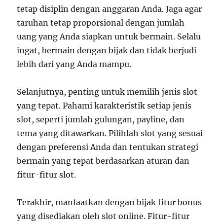
tetap disiplin dengan anggaran Anda. Jaga agar
taruhan tetap proporsional dengan jumlah
uang yang Anda siapkan untuk bermain. Selalu
ingat, bermain dengan bijak dan tidak berjudi
lebih dari yang Anda mampu.
Selanjutnya, penting untuk memilih jenis slot
yang tepat. Pahami karakteristik setiap jenis
slot, seperti jumlah gulungan, payline, dan
tema yang ditawarkan. Pilihlah slot yang sesuai
dengan preferensi Anda dan tentukan strategi
bermain yang tepat berdasarkan aturan dan
fitur-fitur slot.
Terakhir, manfaatkan dengan bijak fitur bonus
yang disediakan oleh slot online. Fitur-fitur