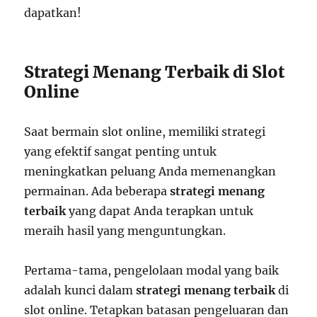
dapatkan!
Strategi Menang Terbaik di Slot
Online
Saat bermain slot online, memiliki strategi
yang efektif sangat penting untuk
meningkatkan peluang Anda memenangkan
permainan. Ada beberapa
strategi menang
terbaik
yang dapat Anda terapkan untuk
meraih hasil yang menguntungkan.
Pertama-tama, pengelolaan modal yang baik
adalah kunci dalam
strategi menang terbaik
di
slot online. Tetapkan batasan pengeluaran dan