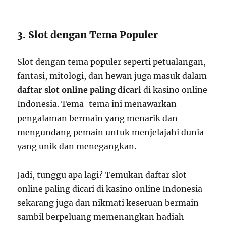
3. Slot dengan Tema Populer
Slot dengan tema populer seperti petualangan,
fantasi, mitologi, dan hewan juga masuk dalam
daftar slot online paling dicari
di kasino online
Indonesia. Tema-tema ini menawarkan
pengalaman bermain yang menarik dan
mengundang pemain untuk menjelajahi dunia
yang unik dan menegangkan.
Jadi, tunggu apa lagi? Temukan daftar slot
online paling dicari di kasino online Indonesia
sekarang juga dan nikmati keseruan bermain
sambil berpeluang memenangkan hadiah