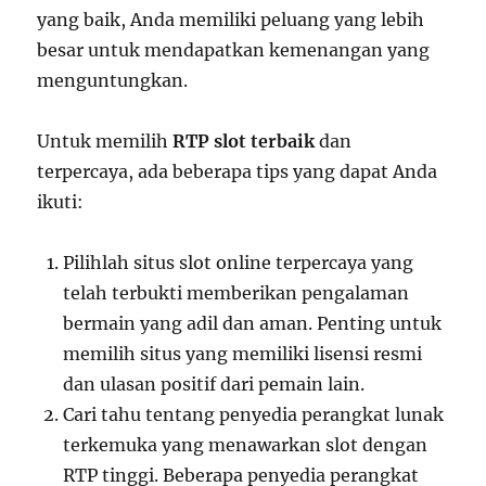
yang baik, Anda memiliki peluang yang lebih
besar untuk mendapatkan kemenangan yang
menguntungkan.
Untuk memilih
RTP slot terbaik
dan
terpercaya, ada beberapa tips yang dapat Anda
ikuti:
Pilihlah situs slot online terpercaya yang
telah terbukti memberikan pengalaman
bermain yang adil dan aman. Penting untuk
memilih situs yang memiliki lisensi resmi
dan ulasan positif dari pemain lain.
Cari tahu tentang penyedia perangkat lunak
terkemuka yang menawarkan slot dengan
RTP tinggi. Beberapa penyedia perangkat