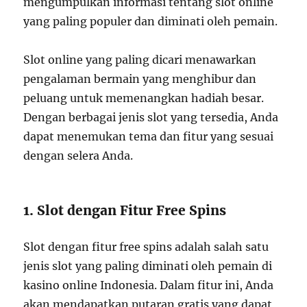
mengumpulkan informasi tentang slot online
yang paling populer dan diminati oleh pemain.
Slot online yang paling dicari menawarkan
pengalaman bermain yang menghibur dan
peluang untuk memenangkan hadiah besar.
Dengan berbagai jenis slot yang tersedia, Anda
dapat menemukan tema dan fitur yang sesuai
dengan selera Anda.
1. Slot dengan Fitur Free Spins
Slot dengan fitur free spins adalah salah satu
jenis slot yang paling diminati oleh pemain di
kasino online Indonesia. Dalam fitur ini, Anda
akan mendapatkan putaran gratis yang dapat