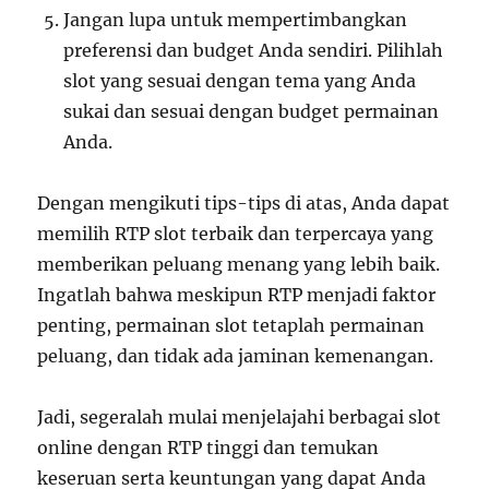
Jangan lupa untuk mempertimbangkan
preferensi dan budget Anda sendiri. Pilihlah
slot yang sesuai dengan tema yang Anda
sukai dan sesuai dengan budget permainan
Anda.
Dengan mengikuti tips-tips di atas, Anda dapat
memilih RTP slot terbaik dan terpercaya yang
memberikan peluang menang yang lebih baik.
Ingatlah bahwa meskipun RTP menjadi faktor
penting, permainan slot tetaplah permainan
peluang, dan tidak ada jaminan kemenangan.
Jadi, segeralah mulai menjelajahi berbagai slot
online dengan RTP tinggi dan temukan
keseruan serta keuntungan yang dapat Anda