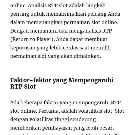
online. Analisis RTP slot adalah langkah
penting untuk memaksimalkan peluang Anda
dalam memenangkan permainan slot online.
Dengan memahami dan menganalisis RTP
(Return to Player), Anda dapat membuat
keputusan yang lebih cerdas saat memilih
permainan slot yang akan dimainkan.
Faktor-faktor yang Mempengaruhi
RTP Slot
Ada beberapa faktor yang mempengaruhi RTP
slot online. Pertama, adalah volatilitas slot. Slot
dengan volatilitas tinggi cenderung
memberikan pembayaran yang lebih besar,