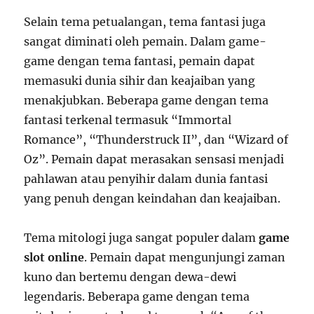
Selain tema petualangan, tema fantasi juga
sangat diminati oleh pemain. Dalam game-
game dengan tema fantasi, pemain dapat
memasuki dunia sihir dan keajaiban yang
menakjubkan. Beberapa game dengan tema
fantasi terkenal termasuk “Immortal
Romance”, “Thunderstruck II”, dan “Wizard of
Oz”. Pemain dapat merasakan sensasi menjadi
pahlawan atau penyihir dalam dunia fantasi
yang penuh dengan keindahan dan keajaiban.
Tema mitologi juga sangat populer dalam
game
slot online
. Pemain dapat mengunjungi zaman
kuno dan bertemu dengan dewa-dewi
legendaris. Beberapa game dengan tema