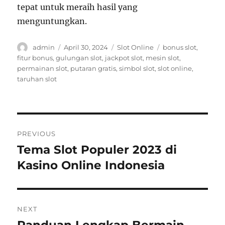
tepat untuk meraih hasil yang
menguntungkan.
Author
Posted
Categories
Tags
admin
April 30, 2024
Slot Online
bonus slot
,
on
fitur bonus
,
gulungan slot
,
jackpot slot
,
mesin slot
,
permainan slot
,
putaran gratis
,
simbol slot
,
slot online
,
taruhan slot
Post
PREVIOUS
navigation
Tema Slot Populer 2023 di
Previous
post:
Kasino Online Indonesia
NEXT
Panduan Lengkap Bermain
Next