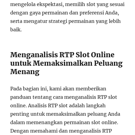
mengelola ekspektasi, memilih slot yang sesuai
dengan gaya permainan dan preferensi Anda,
serta mengatur strategi permainan yang lebih
baik.
Menganalisis RTP Slot Online
untuk Memaksimalkan Peluang
Menang
Pada bagian ini, kami akan memberikan
panduan tentang cara menganalisis RTP slot
online. Analisis RTP slot adalah langkah
penting untuk memaksimalkan peluang Anda
dalam memenangkan permainan slot online.
Dengan memahami dan menganalisis RTP