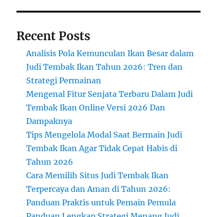
Recent Posts
Analisis Pola Kemunculan Ikan Besar dalam
Judi Tembak Ikan Tahun 2026: Tren dan
Strategi Permainan
Mengenal Fitur Senjata Terbaru Dalam Judi
Tembak Ikan Online Versi 2026 Dan
Dampaknya
Tips Mengelola Modal Saat Bermain Judi
Tembak Ikan Agar Tidak Cepat Habis di
Tahun 2026
Cara Memilih Situs Judi Tembak Ikan
Terpercaya dan Aman di Tahun 2026:
Panduan Praktis untuk Pemain Pemula
Panduan Lengkap Strategi Menang Judi