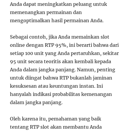
Anda dapat meningkatkan peluang untuk
memenangkan permainan dan
mengoptimalkan hasil permainan Anda.
Sebagai contoh, jika Anda memainkan slot
online dengan RTP 95%, ini berarti bahwa dari
setiap 100 unit yang Anda pertaruhkan, sekitar
95 unit secara teoritis akan kembali kepada
Anda dalam jangka panjang. Namun, penting
untuk diingat bahwa RTP bukanlah jaminan
kesuksesan atau keuntungan instan. Ini
hanyalah indikasi probabilitas kemenangan
dalam jangka panjang.
Oleh karena itu, pemahaman yang baik
tentang RTP slot akan membantu Anda