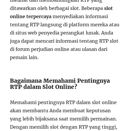
ditawarkan oleh berbagai slot. Beberapa
slot
online terpercaya
menyediakan informasi
tentang RTP langsung di platform mereka atau
di situs web penyedia perangkat lunak. Anda
juga dapat mencari informasi tentang RTP slot
di forum perjudian online atau ulasan dari
pemain lain.
Bagaimana Memahami Pentingnya
RTP dalam Slot Online?
Memahami pentingnya RTP dalam slot online
akan membantu Anda membuat keputusan
yang lebih bijaksana saat memilih permainan.
Dengan memilih slot dengan RTP yang tinggi,