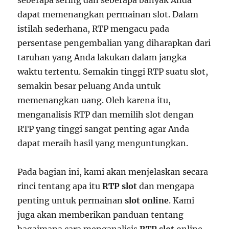
dapat memenangkan permainan slot. Dalam
istilah sederhana, RTP mengacu pada
persentase pengembalian yang diharapkan dari
taruhan yang Anda lakukan dalam jangka
waktu tertentu. Semakin tinggi RTP suatu slot,
semakin besar peluang Anda untuk
memenangkan uang. Oleh karena itu,
menganalisis RTP dan memilih slot dengan
RTP yang tinggi sangat penting agar Anda
dapat meraih hasil yang menguntungkan.
Pada bagian ini, kami akan menjelaskan secara
rinci tentang apa itu
RTP slot
dan mengapa
penting untuk permainan
slot online
. Kami
juga akan memberikan panduan tentang
bagaimana cara menganalisis
RTP slot
online