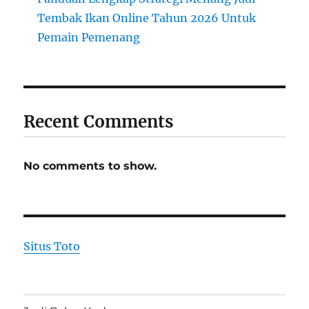
Tembak Ikan Online Tahun 2026 Untuk
Pemain Pemenang
Recent Comments
No comments to show.
Situs Toto