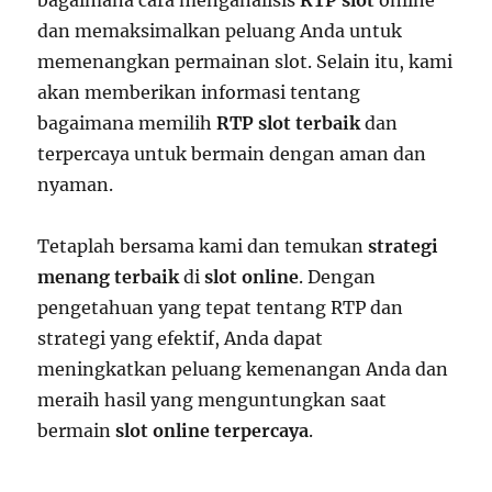
dan memaksimalkan peluang Anda untuk
memenangkan permainan slot. Selain itu, kami
akan memberikan informasi tentang
bagaimana memilih
RTP slot terbaik
dan
terpercaya untuk bermain dengan aman dan
nyaman.
Tetaplah bersama kami dan temukan
strategi
menang terbaik
di
slot online
. Dengan
pengetahuan yang tepat tentang RTP dan
strategi yang efektif, Anda dapat
meningkatkan peluang kemenangan Anda dan
meraih hasil yang menguntungkan saat
bermain
slot online terpercaya
.