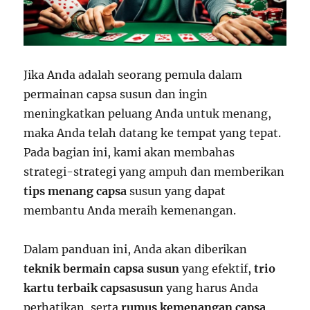
Jika Anda adalah seorang pemula dalam
permainan capsa susun dan ingin
meningkatkan peluang Anda untuk menang,
maka Anda telah datang ke tempat yang tepat.
Pada bagian ini, kami akan membahas
strategi-strategi yang ampuh dan memberikan
tips menang capsa
susun yang dapat
membantu Anda meraih kemenangan.
Dalam panduan ini, Anda akan diberikan
teknik bermain capsa susun
yang efektif,
trio
kartu terbaik capsasusun
yang harus Anda
perhatikan, serta
rumus kemenangan capsa