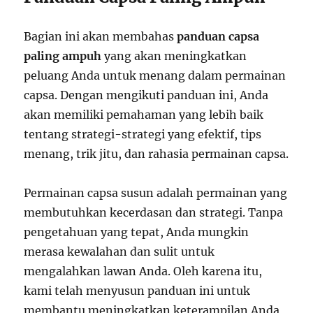
Bagian ini akan membahas
panduan capsa
paling ampuh
yang akan meningkatkan
peluang Anda untuk menang dalam permainan
capsa. Dengan mengikuti panduan ini, Anda
akan memiliki pemahaman yang lebih baik
tentang strategi-strategi yang efektif, tips
menang, trik jitu, dan rahasia permainan capsa.
Permainan capsa susun adalah permainan yang
membutuhkan kecerdasan dan strategi. Tanpa
pengetahuan yang tepat, Anda mungkin
merasa kewalahan dan sulit untuk
mengalahkan lawan Anda. Oleh karena itu,
kami telah menyusun panduan ini untuk
membantu meningkatkan keterampilan Anda