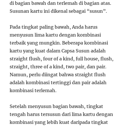
di bagian bawah dan terlemah di bagian atas.
Susunan kartu ini dikenal sebagai “susun”.
Pada tingkat paling bawah, Anda harus
menyusun lima kartu dengan kombinasi
terbaik yang mungkin. Beberapa kombinasi
kartu yang kuat dalam Capsa Susun adalah
straight flush, four of a kind, full house, flush,
straight, three of a kind, two pair, dan pair.
Namun, perlu diingat bahwa straight flush
adalah kombinasi tertinggi dan pair adalah
kombinasi terlemah.
Setelah menyusun bagian bawah, tingkat
tengah harus tersusun dari lima kartu dengan
kombinasi yang lebih kuat daripada tingkat