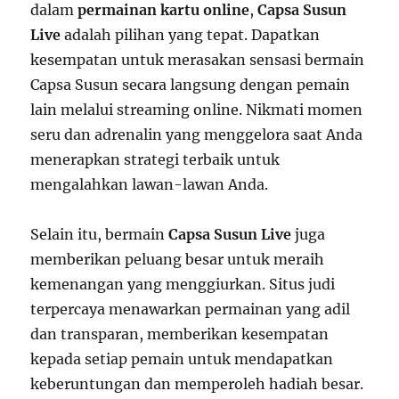
dalam
permainan kartu online
,
Capsa Susun
Live
adalah pilihan yang tepat. Dapatkan
kesempatan untuk merasakan sensasi bermain
Capsa Susun secara langsung dengan pemain
lain melalui streaming online. Nikmati momen
seru dan adrenalin yang menggelora saat Anda
menerapkan strategi terbaik untuk
mengalahkan lawan-lawan Anda.
Selain itu, bermain
Capsa Susun Live
juga
memberikan peluang besar untuk meraih
kemenangan yang menggiurkan. Situs judi
terpercaya menawarkan permainan yang adil
dan transparan, memberikan kesempatan
kepada setiap pemain untuk mendapatkan
keberuntungan dan memperoleh hadiah besar.