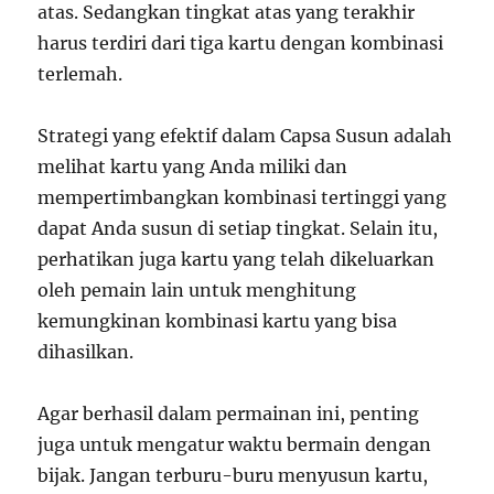
atas. Sedangkan tingkat atas yang terakhir
harus terdiri dari tiga kartu dengan kombinasi
terlemah.
Strategi yang efektif dalam Capsa Susun adalah
melihat kartu yang Anda miliki dan
mempertimbangkan kombinasi tertinggi yang
dapat Anda susun di setiap tingkat. Selain itu,
perhatikan juga kartu yang telah dikeluarkan
oleh pemain lain untuk menghitung
kemungkinan kombinasi kartu yang bisa
dihasilkan.
Agar berhasil dalam permainan ini, penting
juga untuk mengatur waktu bermain dengan
bijak. Jangan terburu-buru menyusun kartu,