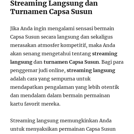
Streaming Langsung dan
Turnamen Capsa Susun
Jika Anda ingin mengalami sensasi bermain
Capsa Susun secara langsung dan sekaligus
merasakan atmosfer kompetitif, maka Anda
akan senang mengetahui tentang
streaming
langsung
dan
turnamen Capsa Susun
. Bagi para
penggemar judi online,
streaming langsung
adalah cara yang sempurna untuk
mendapatkan pengalaman yang lebih otentik
dan mendalam dalam bermain permainan
kartu favorit mereka.
Streaming langsung memungkinkan Anda
untuk menyaksikan permainan Capsa Susun