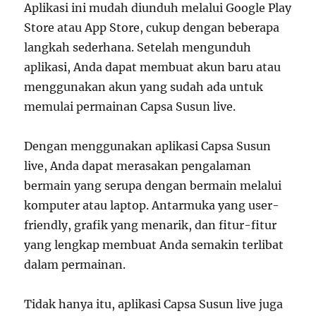
Aplikasi ini mudah diunduh melalui Google Play
Store atau App Store, cukup dengan beberapa
langkah sederhana. Setelah mengunduh
aplikasi, Anda dapat membuat akun baru atau
menggunakan akun yang sudah ada untuk
memulai permainan Capsa Susun live.
Dengan menggunakan aplikasi Capsa Susun
live, Anda dapat merasakan pengalaman
bermain yang serupa dengan bermain melalui
komputer atau laptop. Antarmuka yang user-
friendly, grafik yang menarik, dan fitur-fitur
yang lengkap membuat Anda semakin terlibat
dalam permainan.
Tidak hanya itu, aplikasi Capsa Susun live juga