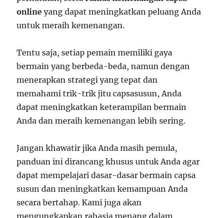
online
yang dapat meningkatkan peluang Anda
untuk meraih kemenangan.
Tentu saja, setiap pemain memiliki gaya
bermain yang berbeda-beda, namun dengan
menerapkan strategi yang tepat dan
memahami trik-trik jitu capsasusun, Anda
dapat meningkatkan keterampilan bermain
Anda dan meraih kemenangan lebih sering.
Jangan khawatir jika Anda masih pemula,
panduan ini dirancang khusus untuk Anda agar
dapat mempelajari dasar-dasar bermain capsa
susun dan meningkatkan kemampuan Anda
secara bertahap. Kami juga akan
mengungkapkan rahasia menang dalam