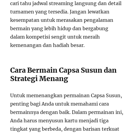
cari tahu jadwal streaming langsung dan detail
turnamen yang tersedia. Jangan lewatkan
kesempatan untuk merasakan pengalaman
bermain yang lebih hidup dan bergabung
dalam kompetisi sengit untuk meraih
kemenangan dan hadiah besar.
Cara Bermain Capsa Susun dan
Strategi Menang
Untuk memenangkan permainan Capsa Susun,
penting bagi Anda untuk memahami cara
bermainnya dengan baik. Dalam permainan ini,
Anda harus menyusun kartu menjadi tiga
tingkat yang berbeda, dengan barisan terkuat