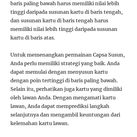
baris paling bawah harus memiliki nilai lebih
tinggi daripada susunan kartu di baris tengah,
dan susunan kartu di baris tengah harus
memiliki nilai lebih tinggi daripada susunan
kartu di baris atas.
Untuk memenangkan permainan Capsa Susun,
Anda perlu memiliki strategi yang baik. Anda
dapat memulai dengan menyusun kartu
dengan poin tertinggi di baris paling bawah.
Selain itu, perhatikan juga kartu yang dimiliki
oleh lawan Anda. Dengan mengamati kartu
lawan, Anda dapat memprediksi langkah
selanjutnya dan mengambil keuntungan dari
kelemahan kartu lawan.