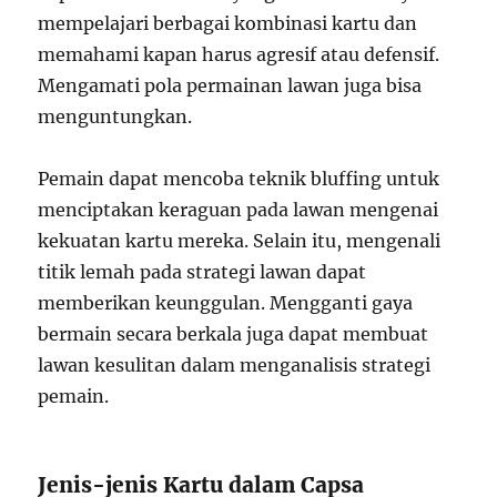
mempelajari berbagai kombinasi kartu dan
memahami kapan harus agresif atau defensif.
Mengamati pola permainan lawan juga bisa
menguntungkan.
Pemain dapat mencoba teknik bluffing untuk
menciptakan keraguan pada lawan mengenai
kekuatan kartu mereka. Selain itu, mengenali
titik lemah pada strategi lawan dapat
memberikan keunggulan. Mengganti gaya
bermain secara berkala juga dapat membuat
lawan kesulitan dalam menganalisis strategi
pemain.
Jenis-jenis Kartu dalam Capsa