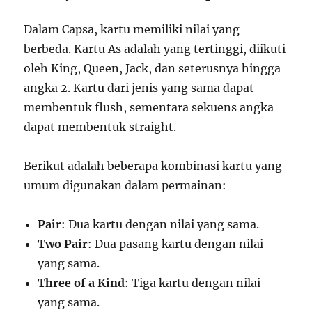
Dalam Capsa, kartu memiliki nilai yang
berbeda. Kartu As adalah yang tertinggi, diikuti
oleh King, Queen, Jack, dan seterusnya hingga
angka 2. Kartu dari jenis yang sama dapat
membentuk flush, sementara sekuens angka
dapat membentuk straight.
Berikut adalah beberapa kombinasi kartu yang
umum digunakan dalam permainan:
Pair
: Dua kartu dengan nilai yang sama.
Two Pair
: Dua pasang kartu dengan nilai
yang sama.
Three of a Kind
: Tiga kartu dengan nilai
yang sama.