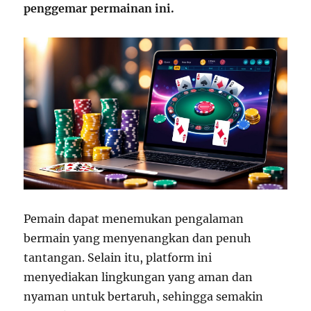
penggemar permainan ini.
Pemain dapat menemukan pengalaman
bermain yang menyenangkan dan penuh
tantangan. Selain itu, platform ini
menyediakan lingkungan yang aman dan
nyaman untuk bertaruh, sehingga semakin