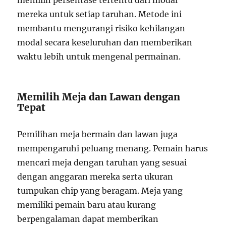
mereka untuk setiap taruhan. Metode ini
membantu mengurangi risiko kehilangan
modal secara keseluruhan dan memberikan
waktu lebih untuk mengenal permainan.
Memilih Meja dan Lawan dengan
Tepat
Pemilihan meja bermain dan lawan juga
mempengaruhi peluang menang. Pemain harus
mencari meja dengan taruhan yang sesuai
dengan anggaran mereka serta ukuran
tumpukan chip yang beragam. Meja yang
memiliki pemain baru atau kurang
berpengalaman dapat memberikan