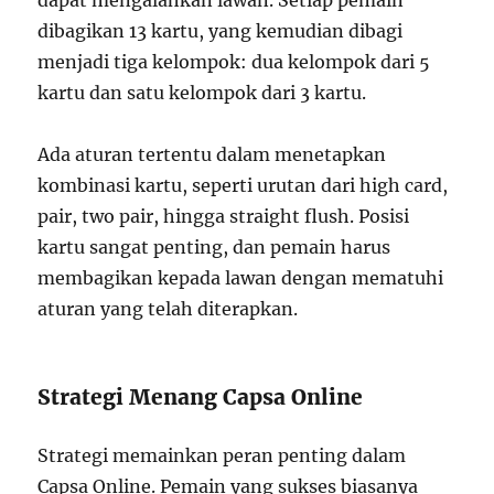
dibagikan 13 kartu, yang kemudian dibagi
menjadi tiga kelompok: dua kelompok dari 5
kartu dan satu kelompok dari 3 kartu.
Ada aturan tertentu dalam menetapkan
kombinasi kartu, seperti urutan dari high card,
pair, two pair, hingga straight flush. Posisi
kartu sangat penting, dan pemain harus
membagikan kepada lawan dengan mematuhi
aturan yang telah diterapkan.
Strategi Menang Capsa Online
Strategi memainkan peran penting dalam
Capsa Online. Pemain yang sukses biasanya