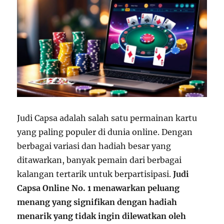
Judi Capsa adalah salah satu permainan kartu
yang paling populer di dunia online. Dengan
berbagai variasi dan hadiah besar yang
ditawarkan, banyak pemain dari berbagai
kalangan tertarik untuk berpartisipasi.
Judi
Capsa Online No. 1 menawarkan peluang
menang yang signifikan dengan hadiah
menarik yang tidak ingin dilewatkan oleh