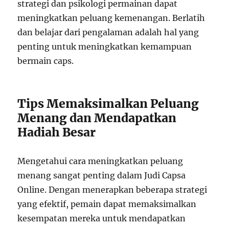
strategi dan psikologi permainan dapat
meningkatkan peluang kemenangan. Berlatih
dan belajar dari pengalaman adalah hal yang
penting untuk meningkatkan kemampuan
bermain caps.
Tips Memaksimalkan Peluang
Menang dan Mendapatkan
Hadiah Besar
Mengetahui cara meningkatkan peluang
menang sangat penting dalam Judi Capsa
Online. Dengan menerapkan beberapa strategi
yang efektif, pemain dapat memaksimalkan
kesempatan mereka untuk mendapatkan