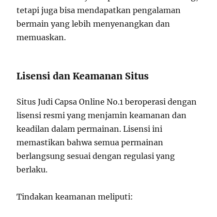
tetapi juga bisa mendapatkan pengalaman
bermain yang lebih menyenangkan dan
memuaskan.
Lisensi dan Keamanan Situs
Situs Judi Capsa Online No.1 beroperasi dengan
lisensi resmi yang menjamin keamanan dan
keadilan dalam permainan. Lisensi ini
memastikan bahwa semua permainan
berlangsung sesuai dengan regulasi yang
berlaku.
Tindakan keamanan meliputi: