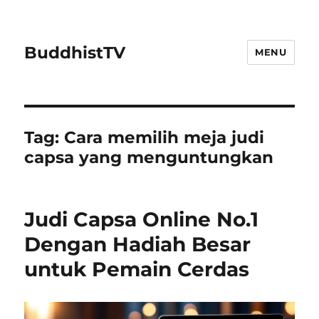
BuddhistTV
MENU
Tag:
Cara memilih meja judi
capsa yang menguntungkan
Judi Capsa Online No.1
Dengan Hadiah Besar
untuk Pemain Cerdas