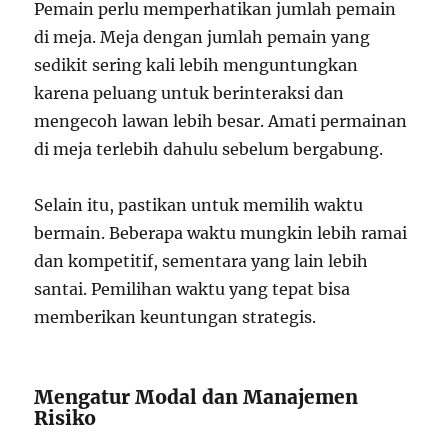
Pemain perlu memperhatikan jumlah pemain
di meja. Meja dengan jumlah pemain yang
sedikit sering kali lebih menguntungkan
karena peluang untuk berinteraksi dan
mengecoh lawan lebih besar. Amati permainan
di meja terlebih dahulu sebelum bergabung.
Selain itu, pastikan untuk memilih waktu
bermain. Beberapa waktu mungkin lebih ramai
dan kompetitif, sementara yang lain lebih
santai. Pemilihan waktu yang tepat bisa
memberikan keuntungan strategis.
Mengatur Modal dan Manajemen
Risiko