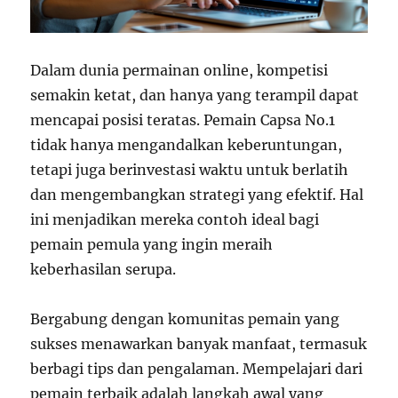
Dalam dunia permainan online, kompetisi
semakin ketat, dan hanya yang terampil dapat
mencapai posisi teratas. Pemain Capsa No.1
tidak hanya mengandalkan keberuntungan,
tetapi juga berinvestasi waktu untuk berlatih
dan mengembangkan strategi yang efektif. Hal
ini menjadikan mereka contoh ideal bagi
pemain pemula yang ingin meraih
keberhasilan serupa.
Bergabung dengan komunitas pemain yang
sukses menawarkan banyak manfaat, termasuk
berbagi tips dan pengalaman. Mempelajari dari
pemain terbaik adalah langkah awal yang