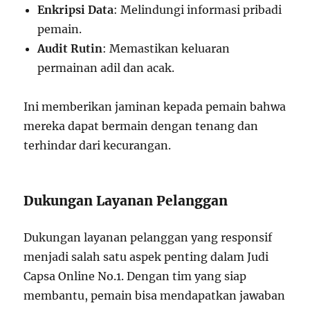
Enkripsi Data
: Melindungi informasi pribadi
pemain.
Audit Rutin
: Memastikan keluaran
permainan adil dan acak.
Ini memberikan jaminan kepada pemain bahwa
mereka dapat bermain dengan tenang dan
terhindar dari kecurangan.
Dukungan Layanan Pelanggan
Dukungan layanan pelanggan yang responsif
menjadi salah satu aspek penting dalam Judi
Capsa Online No.1. Dengan tim yang siap
membantu, pemain bisa mendapatkan jawaban