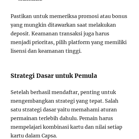
Pastikan untuk memeriksa promosi atau bonus
yang mungkin ditawarkan saat melakukan
deposit. Keamanan transaksi juga harus
menjadi prioritas, pilih platform yang memiliki
lisensi dan keamanan tinggi.
Strategi Dasar untuk Pemula
Setelah berhasil mendaftar, penting untuk
mengembangkan strategi yang tepat. Salah
satu strategi dasar yaitu memahami aturan
permainan terlebih dahulu. Pemain harus
mempelajari kombinasi kartu dan nilai setiap
kartu dalam Capsa.