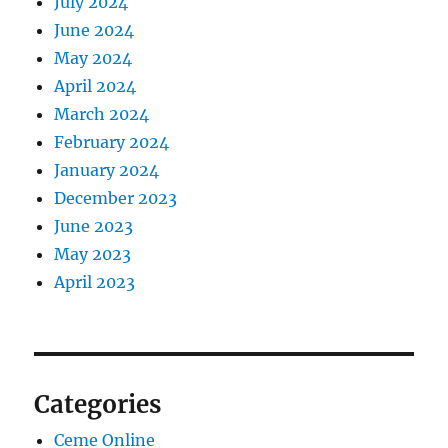
July 2024
June 2024
May 2024
April 2024
March 2024
February 2024
January 2024
December 2023
June 2023
May 2023
April 2023
Categories
Ceme Online