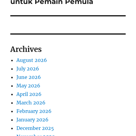
untuk Pemain Pemula
Archives
August 2026
July 2026
June 2026
May 2026
April 2026
March 2026
February 2026
January 2026
December 2025