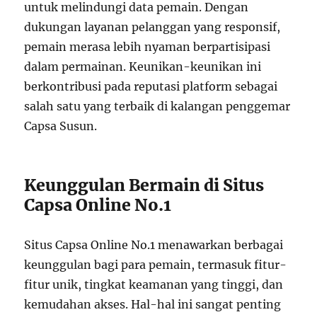
untuk melindungi data pemain. Dengan
dukungan layanan pelanggan yang responsif,
pemain merasa lebih nyaman berpartisipasi
dalam permainan. Keunikan-keunikan ini
berkontribusi pada reputasi platform sebagai
salah satu yang terbaik di kalangan penggemar
Capsa Susun.
Keunggulan Bermain di Situs
Capsa Online No.1
Situs Capsa Online No.1 menawarkan berbagai
keunggulan bagi para pemain, termasuk fitur-
fitur unik, tingkat keamanan yang tinggi, dan
kemudahan akses. Hal-hal ini sangat penting