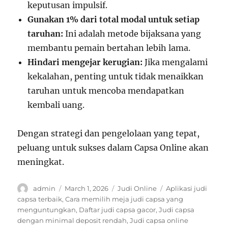
keputusan impulsif.
Gunakan 1% dari total modal untuk setiap
taruhan:
Ini adalah metode bijaksana yang
membantu pemain bertahan lebih lama.
Hindari mengejar kerugian:
Jika mengalami
kekalahan, penting untuk tidak menaikkan
taruhan untuk mencoba mendapatkan
kembali uang.
Dengan strategi dan pengelolaan yang tepat,
peluang untuk sukses dalam Capsa Online akan
meningkat.
Author
Posted
Categories
Tags
admin
March 1, 2026
Judi Online
Aplikasi judi
on
capsa terbaik
,
Cara memilih meja judi capsa yang
menguntungkan
,
Daftar judi capsa gacor
,
Judi capsa
dengan minimal deposit rendah
,
Judi capsa online