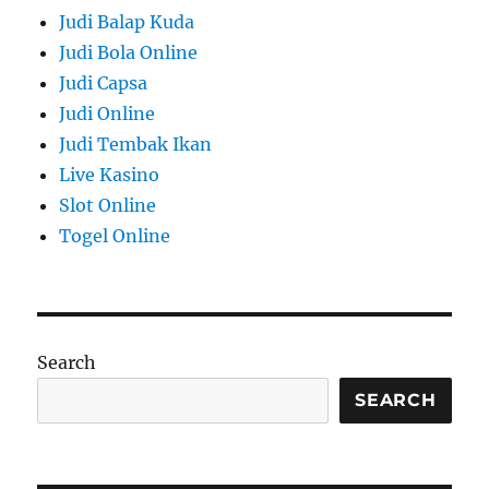
Judi Balap Kuda
Judi Bola Online
Judi Capsa
Judi Online
Judi Tembak Ikan
Live Kasino
Slot Online
Togel Online
Search
SEARCH