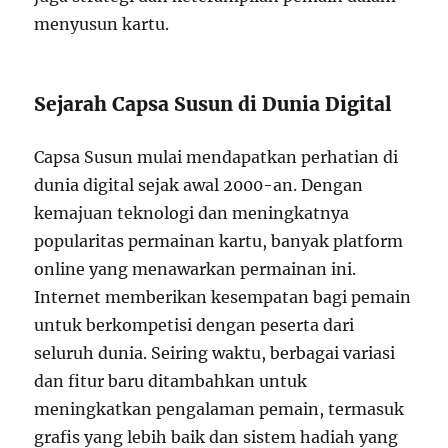
menyusun kartu.
Sejarah Capsa Susun di Dunia Digital
Capsa Susun mulai mendapatkan perhatian di
dunia digital sejak awal 2000-an. Dengan
kemajuan teknologi dan meningkatnya
popularitas permainan kartu, banyak platform
online yang menawarkan permainan ini.
Internet memberikan kesempatan bagi pemain
untuk berkompetisi dengan peserta dari
seluruh dunia. Seiring waktu, berbagai variasi
dan fitur baru ditambahkan untuk
meningkatkan pengalaman pemain, termasuk
grafis yang lebih baik dan sistem hadiah yang