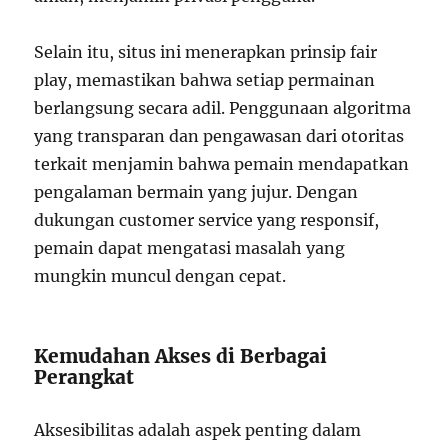
Selain itu, situs ini menerapkan prinsip fair
play, memastikan bahwa setiap permainan
berlangsung secara adil. Penggunaan algoritma
yang transparan dan pengawasan dari otoritas
terkait menjamin bahwa pemain mendapatkan
pengalaman bermain yang jujur. Dengan
dukungan customer service yang responsif,
pemain dapat mengatasi masalah yang
mungkin muncul dengan cepat.
Kemudahan Akses di Berbagai
Perangkat
Aksesibilitas adalah aspek penting dalam