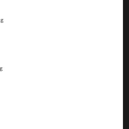
ng
ng