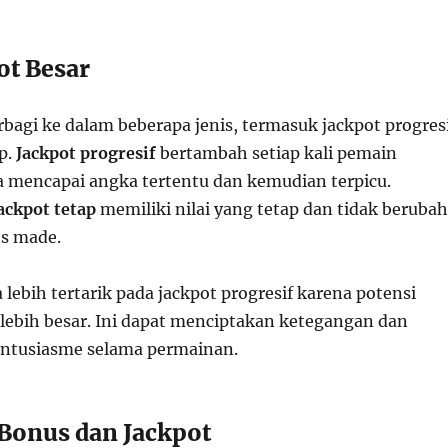
ot Besar
rbagi ke dalam beberapa jenis, termasuk jackpot progres
p.
Jackpot progresif
bertambah setiap kali pemain
a mencapai angka tertentu dan kemudian terpicu.
ackpot tetap
memiliki nilai yang tetap dan tidak berubah
ts made.
lebih tertarik pada jackpot progresif karena potensi
lebih besar. Ini dapat menciptakan ketegangan dan
ntusiasme selama permainan.
Bonus dan Jackpot