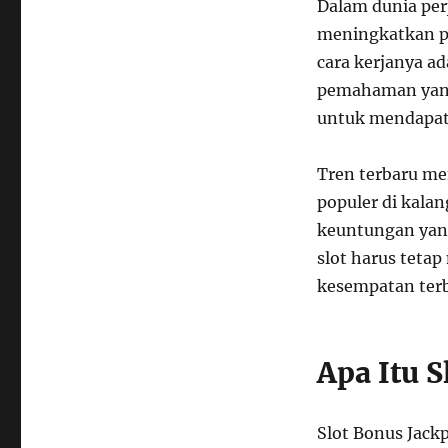
Dalam dunia per
meningkatkan pe
cara kerjanya a
pemahaman yang
untuk mendapatk
Tren terbaru m
populer di kalan
keuntungan yang
slot harus teta
kesempatan terb
Apa Itu S
Slot Bonus Jack