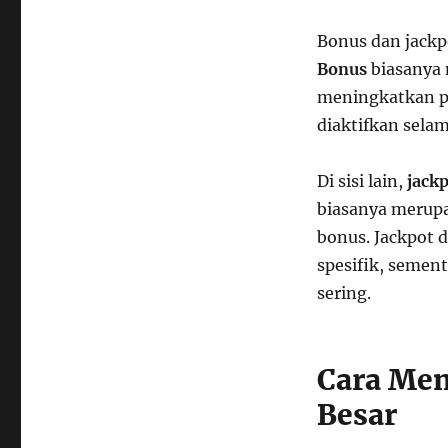
Bonus dan jackp
Bonus
biasanya 
meningkatkan pe
diaktifkan sela
Di sisi lain,
jack
biasanya merupa
bonus. Jackpot 
spesifik, sement
sering.
Cara Men
Besar