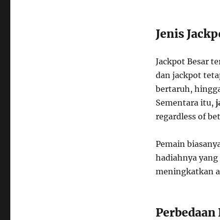
Jenis Jackp
Jackpot Besar te
dan jackpot teta
bertaruh, hingg
Sementara itu,
j
regardless of be
Pemain biasanya 
hadiahnya yang 
meningkatkan a
Perbedaan 