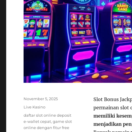
Posted
November 5, 2025
Slot Bonus Jack
on
Categories
Live Kasino
permainan slot 
Tags
daftar slot online deposit
memiliki kesem
e-wallet cepat
,
game slot
menjadikan pen
online dengan fitur free