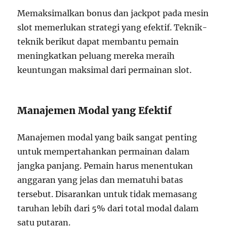
Memaksimalkan bonus dan jackpot pada mesin
slot memerlukan strategi yang efektif. Teknik-
teknik berikut dapat membantu pemain
meningkatkan peluang mereka meraih
keuntungan maksimal dari permainan slot.
Manajemen Modal yang Efektif
Manajemen modal yang baik sangat penting
untuk mempertahankan permainan dalam
jangka panjang. Pemain harus menentukan
anggaran yang jelas dan mematuhi batas
tersebut. Disarankan untuk tidak memasang
taruhan lebih dari 5% dari total modal dalam
satu putaran.