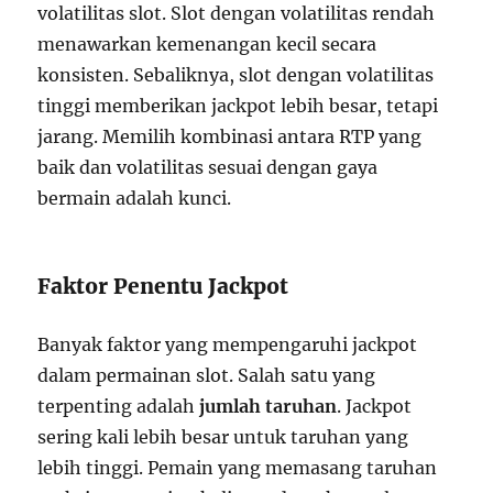
volatilitas slot. Slot dengan volatilitas rendah
menawarkan kemenangan kecil secara
konsisten. Sebaliknya, slot dengan volatilitas
tinggi memberikan jackpot lebih besar, tetapi
jarang. Memilih kombinasi antara RTP yang
baik dan volatilitas sesuai dengan gaya
bermain adalah kunci.
Faktor Penentu Jackpot
Banyak faktor yang mempengaruhi jackpot
dalam permainan slot. Salah satu yang
terpenting adalah
jumlah taruhan
. Jackpot
sering kali lebih besar untuk taruhan yang
lebih tinggi. Pemain yang memasang taruhan