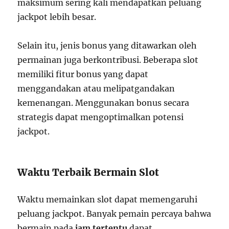
maksimum sering kali mendapatkan peluang
jackpot lebih besar.
Selain itu, jenis bonus yang ditawarkan oleh
permainan juga berkontribusi. Beberapa slot
memiliki fitur bonus yang dapat
menggandakan atau melipatgandakan
kemenangan. Menggunakan bonus secara
strategis dapat mengoptimalkan potensi
jackpot.
Waktu Terbaik Bermain Slot
Waktu memainkan slot dapat memengaruhi
peluang jackpot. Banyak pemain percaya bahwa
bermain pada
jam tertentu
dapat