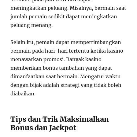
meningkatkan peluang. Misalnya, bermain saat
jumlah pemain sedikit dapat meningkatkan
peluang menang.
Selain itu, pemain dapat mempertimbangkan
bermain pada hari-hari tertentu ketika kasino
menawarkan promosi. Banyak kasino
memberikan bonus tambahan yang dapat
dimanfaatkan saat bermain. Mengatur waktu
dengan bijak adalah strategi yang tidak boleh
diabaikan.
Tips dan Trik Maksimalkan
Bonus dan Jackpot