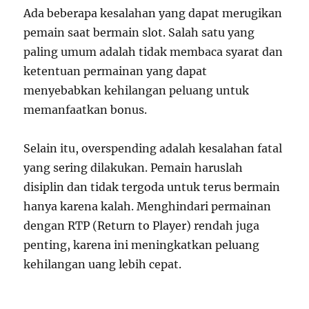
Ada beberapa kesalahan yang dapat merugikan
pemain saat bermain slot. Salah satu yang
paling umum adalah tidak membaca syarat dan
ketentuan permainan yang dapat
menyebabkan kehilangan peluang untuk
memanfaatkan bonus.
Selain itu, overspending adalah kesalahan fatal
yang sering dilakukan. Pemain haruslah
disiplin dan tidak tergoda untuk terus bermain
hanya karena kalah. Menghindari permainan
dengan RTP (Return to Player) rendah juga
penting, karena ini meningkatkan peluang
kehilangan uang lebih cepat.