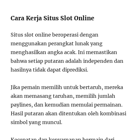
Cara Kerja Situs Slot Online
Situs slot online beroperasi dengan
menggunakan perangkat lunak yang
menghasilkan angka acak. Ini memastikan
bahwa setiap putaran adalah independen dan
hasilnya tidak dapat diprediksi.
Jika pemain memilih untuk bertaruh, mereka
akan memasang taruhan, memilih jumlah
paylines, dan kemudian memulai permainan.
Hasil putaran akan ditentukan oleh kombinasi
simbol yang muncul.
Kecepatan dan kenyamanan bermain dari