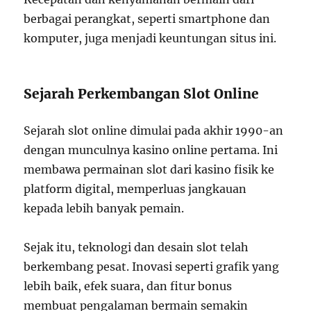
berbagai perangkat, seperti smartphone dan
komputer, juga menjadi keuntungan situs ini.
Sejarah Perkembangan Slot Online
Sejarah slot online dimulai pada akhir 1990-an
dengan munculnya kasino online pertama. Ini
membawa permainan slot dari kasino fisik ke
platform digital, memperluas jangkauan
kepada lebih banyak pemain.
Sejak itu, teknologi dan desain slot telah
berkembang pesat. Inovasi seperti grafik yang
lebih baik, efek suara, dan fitur bonus
membuat pengalaman bermain semakin