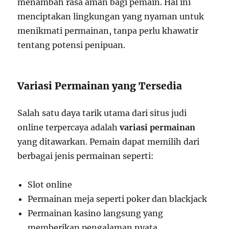
menambah rasa aman bagi pemain. Hal ini
menciptakan lingkungan yang nyaman untuk
menikmati permainan, tanpa perlu khawatir
tentang potensi penipuan.
Variasi Permainan yang Tersedia
Salah satu daya tarik utama dari situs judi
online terpercaya adalah
variasi permainan
yang ditawarkan. Pemain dapat memilih dari
berbagai jenis permainan seperti:
Slot online
Permainan meja seperti poker dan blackjack
Permainan kasino langsung yang
memberikan pengalaman nyata