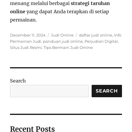
menang melalui berbagai
strategi taruhan
online
yang dapat Anda terapkan di setiap
permainan.
Posted
Categories
Tags
December 11, 2024
Judi Online
daftar judi online
,
Info
on
Permainan Judi
,
panduan judi online
,
Perjudian Digital
,
Situs Judi Resmi
,
Tips Bermain Judi Online
Search
SEARCH
Recent Posts