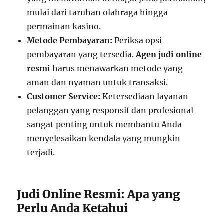
mulai dari taruhan olahraga hingga
permainan kasino.
Metode Pembayaran:
Periksa opsi
pembayaran yang tersedia.
Agen judi online
resmi
harus menawarkan metode yang
aman dan nyaman untuk transaksi.
Customer Service:
Ketersediaan layanan
pelanggan yang responsif dan profesional
sangat penting untuk membantu Anda
menyelesaikan kendala yang mungkin
terjadi.
Judi Online Resmi: Apa yang
Perlu Anda Ketahui