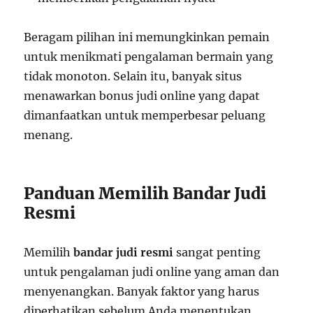
Beragam pilihan ini memungkinkan pemain
untuk menikmati pengalaman bermain yang
tidak monoton. Selain itu, banyak situs
menawarkan bonus judi online yang dapat
dimanfaatkan untuk memperbesar peluang
menang.
Panduan Memilih Bandar Judi
Resmi
Memilih
bandar judi resmi
sangat penting
untuk pengalaman judi online yang aman dan
menyenangkan. Banyak faktor yang harus
diperhatikan sebelum Anda menentukan