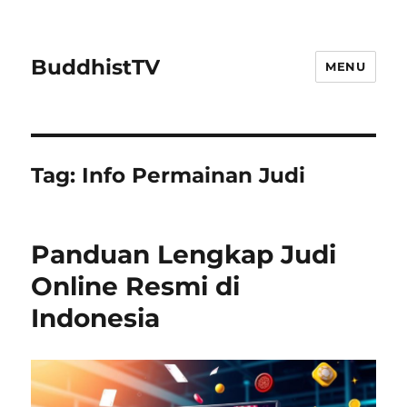
BuddhistTV
MENU
Tag:
Info Permainan Judi
Panduan Lengkap Judi
Online Resmi di
Indonesia